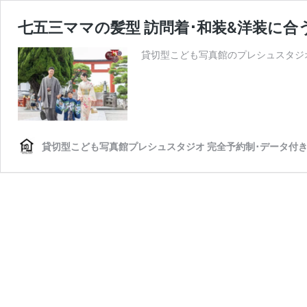
七五三ママの髪型 訪問着･和装&洋装に
貸切型こども写真館のプレシュスタジ
貸切型こども写真館プレシュスタジオ 完全予約制･データ付