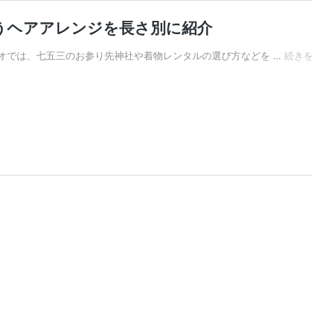
合うヘアアレンジを長さ別に紹介
オでは、七五三のお参り先神社や着物レンタルの選び方などを …
続き
き