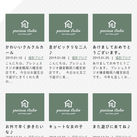
写真商品一覧
ペット写真撮影
マタニティフォト撮影
お祝いギフトカード
初節句記念写真撮影
出張撮影(鎌倉)
フレンド記念撮影
かわいいクルクルカ
息がピッタリな二人
あけましておめでと
ール
♪
うございます。
キャンペーン･限定プラン情報
フォトウェディング
2019.01.10
撮影ブログ
2019.01.08
撮影ブログ
2019.01.05
撮影ブログ
こんにちは。プレシュス
こんにちは。プレシュス
あけましておめでとうご
無料会員登録
タジオ鎌倉鶴岡八幡宮前
タジオ鎌倉鶴岡八幡宮前
ざいます。 プレシュスタ
店です。 今日はお誕生日
店です。 今日は七五三
ジオ鎌倉鶴岡八幡宮前店
で遊びにきてくれた男
で遊びに来...
です。 今年も宜しくお...
の...
料金シミュレーション
お問い合わせ窓口
店舗情報についてはお手数ですが
各店舗までお問い合わせください
お外で早く歩きたい
キュートな女の子
また遊びに来てね♪
toiawase@precieux-studio.com
な♪