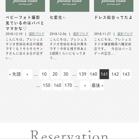
ベビーフォト撮影
七変化✨
ドレス似合ってたよ
見ているのはパパと
ママかな♡
2018.12.10
撮影ブログ
2018.12.06
撮影ブログ
2018.11.27
撮影ブログ
こんにちは。プレシュス
こんにちは。プレシュス
こんにちは。プレシュス
タジオ世田谷本店の猪股
タジオ世田谷本店の黒木
タジオ鎌倉鶴岡八幡宮前
です！もうそろそろサン
です！今年も残す所あと
店です。 今日はバース
タさんに会える日が近ず
3週間くらいになってき
デーの記念...
い...
て...
« 先頭
«
...
10
20
30
...
139
140
141
142
143
...
150
160
170
...
»
最後 »
Reservation