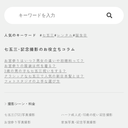
人気のキーワード
#
七五三
#
レンタル
#
誕生日
七五三･記念撮影のお役立ちコラム
お宮参りはいつ？男女の違いや初穂料って？
お宮参りの服装は何を着る？
3歳の男の子も七五三祝いをする？
クラシックな七五三で人気の新日本髪とは？
フォトスタジオの上手な選び方
撮影シーン・料金
七五三(753)写真撮影
ハーフ成人式･10歳の祝い記念撮影
お宮参り写真撮影
家族写真･記念写真撮影