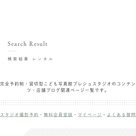
撮影シーン・料金
撮影シーン・料金TOP
スタジオ店舗
七五三(753)写真撮影
撮影のステップ・流れ
関東･東京都近郊
Search Result
七五三お参り用着物レンタル
豊洲店
プレシュスタジオが選ばれる理由
お宮参り写真撮影
検索結果 レンタル
自由が丘店
バースデーフォト撮影
レンタル着物･衣装
八王子店
ハーフバースデー撮影
完全予約制・貸切型こども写真館プレシュスタジオのコンテン
お客様の声
横浜港北店 et Fleur
ツ・店舗ブログ関連ページ一覧です。
成人式写真撮影
鎌倉鶴岡八幡宮前店
スタジオブログ
卒業袴･卒業写真撮影
入園入学･卒園卒業記念撮影
記念撮影コラム
スタジオ撮影予約
・
無料会員登録
・
マイページ
・
よくある質問
ハーフ成人式･10歳の祝い記念撮影
よくある質問
家族写真･記念写真撮影