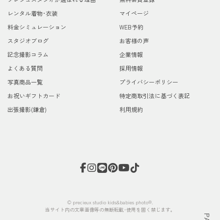
レンタル着物･衣装
マイページ
料金シミュレーション
WEB予約
スタジオブログ
お客様の声
記念撮影コラム
企業情報
よくある質問
採用情報
写真商品一覧
プライバシーポリシー
お祝いギフトカード
特定商取引法に基づく表記
出張撮影(鎌倉)
利用規約
© precieux studio kids&babies photo®.
当サイト内の文章画像等の無断転載･使用を固く禁じます。