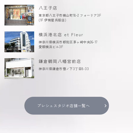
八王子店
東京都八王子市横山町18-2 フォーリア3F
(1F 伊勢屋呉服店)
横浜港北店 et Fleur
神奈川県横浜市都筑区茅ヶ崎中央26-17
愛眼横浜ビル3F
鎌倉鶴岡八幡宮前店
神奈川県鎌倉市雪ノ下3丁目8-33
プレシュスタジオ店舗一覧へ