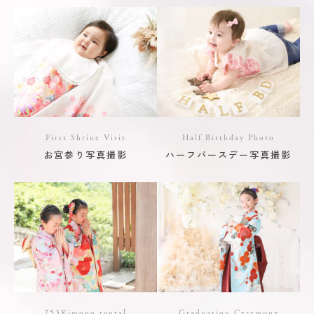
First Shrine Visit
Half Birthday Photo
お宮参り写真撮影
ハーフバースデー写真撮影
753Kimono rental
Graduation Ceremony