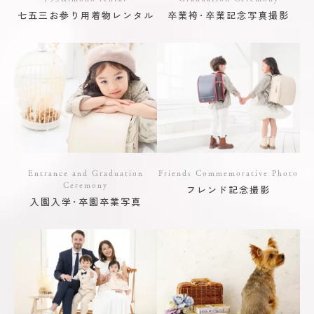
七五三お参り用着物レンタル
卒業袴･卒業記念写真撮影
Entrance and Graduation
Friends Commemorative Photo
Ceremony
フレンド記念撮影
入園入学･卒園卒業写真