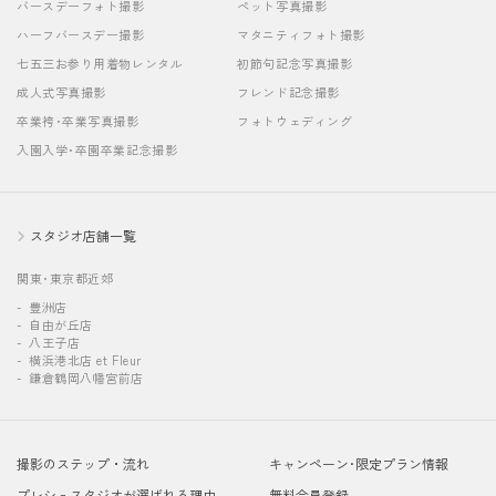
バースデーフォト撮影
ペット写真撮影
ハーフバースデー撮影
マタニティフォト撮影
七五三お参り用着物レンタル
初節句記念写真撮影
成人式写真撮影
フレンド記念撮影
卒業袴･卒業写真撮影
フォトウェディング
入園入学･卒園卒業記念撮影
スタジオ店舗一覧
関東･東京都近郊
豊洲店
自由が丘店
八王子店
横浜港北店 et Fleur
鎌倉鶴岡八幡宮前店
撮影のステップ・流れ
キャンペーン･限定プラン情報
プレシュスタジオが選ばれる理由
無料会員登録