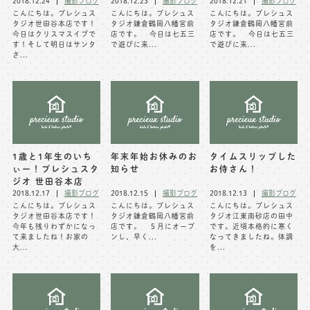
2018.12.24
撮影ブログ
2018.12.23
撮影ブログ
2018.12.21
撮影ブログ
こんにちは。プレシュス
こんにちは。プレシュス
こんにちは。プレシュス
※上記アドレスは総合窓口となります
タジオ世田谷本店です！
タジオ鎌倉鶴岡八幡宮前
タジオ鎌倉鶴岡八幡宮前
[営業時間] 9:00～17:00
今日はクリスマスイブで
店です。 今日は七五三
店です。 今日は七五三
す！そして明日はサンタ
で遊びに来...
で遊びに来...
[定休日] 土日祝日
さ...
マイページへログインする
無料会員登録はこちら
1歳と1年生のいち
年末年始お休みのお
タイムスリップした
ぃー！プレシュスタ
知らせ
お侍さん！
ジオ 世田谷本店
2018.12.17
撮影ブログ
2018.12.15
撮影ブログ
2018.12.13
撮影ブログ
こんにちは。プレシュス
こんにちは。プレシュス
こんにちは。プレシュス
タジオ世田谷本店です！
タジオ鎌倉鶴岡八幡宮前
タジオ江東南砂店の田中
今年も残りわずかになっ
店です。 ５月にオープ
です。近頃本格的に寒く
て来ましたね！お家の
ンし、早く...
なってきましたね。体調
大...
を...