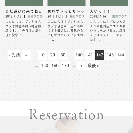
また遊びに来てね♫
思わずうっとり…♡
えいっ！！
2018.11.18
撮影ブログ
2018.11.17
撮影ブログ
2018.11.16
撮影ブログ
こんにちは。プレシュス
こんにちは！プレシュス
こんにちは！プレシュス
タジオ鎌倉鶴岡八幡宮前
タジオ自由が丘店の小田
タジオ豊洲店です！お買
店です。 今日はお誕生
です！最近はお天気の良
い物に出かけるとお店は
日の記念に...
い日がつづいていますね
クリスマスモードです
♩...
ね！...
« 先頭
«
...
10
20
30
...
140
141
142
143
144
...
150
160
170
...
»
最後 »
Reservation