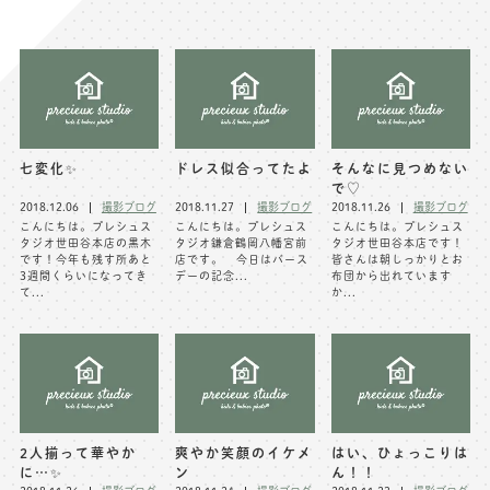
写真商品一覧
ペット写真撮影
マタニティフォト撮影
お祝いギフトカード
初節句記念写真撮影
出張撮影(鎌倉)
フレンド記念撮影
七変化✨
ドレス似合ってたよ
そんなに見つめない
で♡
キャンペーン･限定プラン情報
フォトウェディング
2018.12.06
撮影ブログ
2018.11.27
撮影ブログ
2018.11.26
撮影ブログ
こんにちは。プレシュス
こんにちは。プレシュス
こんにちは。プレシュス
無料会員登録
タジオ世田谷本店の黒木
タジオ鎌倉鶴岡八幡宮前
タジオ世田谷本店です！
です！今年も残す所あと
店です。 今日はバース
皆さんは朝しっかりとお
3週間くらいになってき
デーの記念...
布団から出れています
て...
か...
料金シミュレーション
お問い合わせ窓口
店舗情報についてはお手数ですが
各店舗までお問い合わせください
2人揃って華やか
爽やか笑顔のイケメ
はい、ひょっこりは
toiawase@precieux-studio.com
に…✨
ン
ん！！