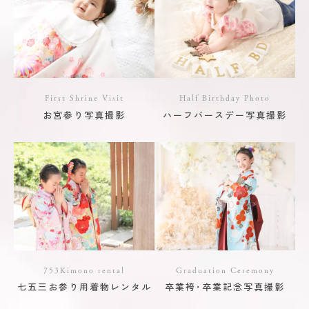
First Shrine Visit
Half Birthday Photo
お宮参り写真撮影
ハーフバースデー写真撮影
753Kimono rental
Graduation Ceremony
七五三お参り用着物レンタル
卒業袴･卒業記念写真撮影