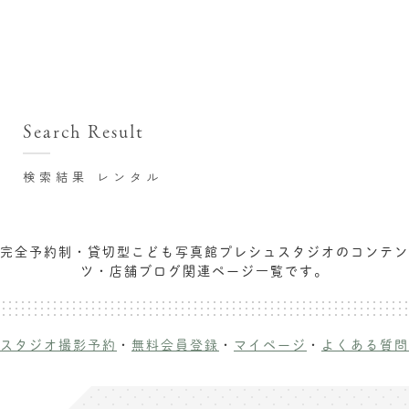
撮影シーン・料金
撮影シーン・料金TOP
スタジオ店舗
七五三(753)写真撮影
撮影のステップ・流れ
関東･東京都近郊
Search Result
七五三お参り用着物レンタル
豊洲店
プレシュスタジオが選ばれる理由
お宮参り写真撮影
検索結果 レンタル
自由が丘店
バースデーフォト撮影
レンタル着物･衣装
八王子店
ハーフバースデー撮影
完全予約制・貸切型こども写真館プレシュスタジオのコンテン
お客様の声
横浜港北店 et Fleur
ツ・店舗ブログ関連ページ一覧です。
成人式写真撮影
鎌倉鶴岡八幡宮前店
スタジオブログ
卒業袴･卒業写真撮影
入園入学･卒園卒業記念撮影
記念撮影コラム
スタジオ撮影予約
・
無料会員登録
・
マイページ
・
よくある質問
ハーフ成人式･10歳の祝い記念撮影
よくある質問
家族写真･記念写真撮影