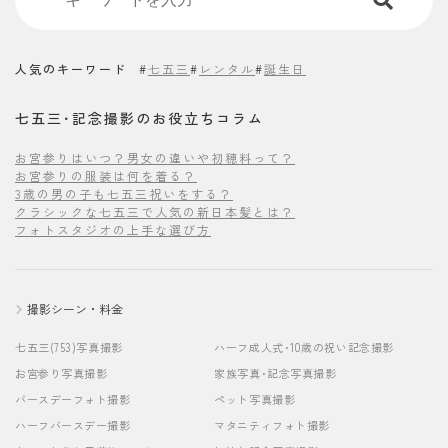
人気のキーワード
#
七五三
#
レンタル
#
誕生日
七五三･記念撮影のお役立ちコラム
お宮参りはいつ？男女の違いや初穂料って？
お宮参りの服装は何を着る？
3歳の男の子も七五三祝いをする？
クラシックな七五三で人気の新日本髪とは？
フォトスタジオの上手な選び方
撮影シーン・料金
七五三(753)写真撮影
ハーフ成人式･10歳の祝い記念撮影
お宮参り写真撮影
家族写真･記念写真撮影
バースデーフォト撮影
ペット写真撮影
ハーフバースデー撮影
マタニティフォト撮影