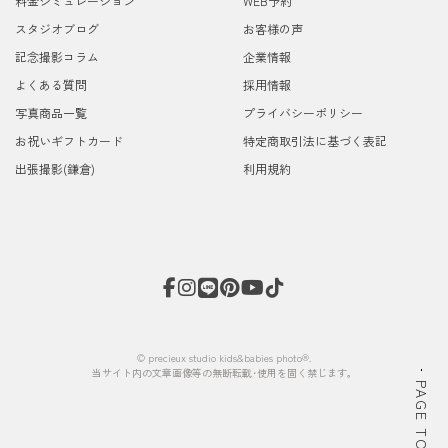
料金シミュレーション
WEB予約
スタジオブログ
お客様の声
記念撮影コラム
企業情報
よくある質問
採用情報
写真商品一覧
プライバシーポリシー
お祝いギフトカード
特定商取引法に基づく表記
出張撮影(鎌倉)
利用規約
© precieux studio kids&babies photo®.
当サイト内の文章画像等の無断転載･使用を固く禁じます。
PAGE TOP