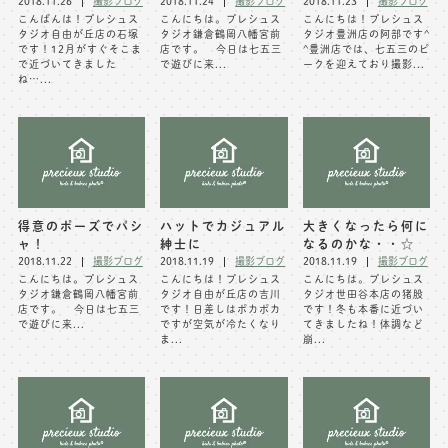
2018.11.26
撮影ブログ
2018.11.24
撮影ブログ
2018.11.23
撮影ブログ
こんばんは！プレシュス
こんにちは。プレシュス
こんにちは！プレシュス
※上記アドレスは総合窓口となります
タジオ自由が丘店の石塚
タジオ鎌倉鶴岡八幡宮前
タジオ豊洲店の阿部です^
[営業時間] 9:00～17:00
です！12月がすぐそこま
店です。 今日は七五三
^豊洲店では、七五三のピ
で近づいてきました
で遊びに来...
ークを迎えており撮影...
[定休日] 土日祝日
ね…...
マイページへログインする
無料会員登録はこちら
得意のポーズでパシ
ハットでカジュアル
大きくなったら何に
ャ！
紳士に
なるのかな・・☆
2018.11.22
撮影ブログ
2018.11.19
撮影ブログ
2018.11.19
撮影ブログ
こんにちは。プレシュス
こんにちは！プレシュス
こんにちは。プレシュス
タジオ鎌倉鶴岡八幡宮前
タジオ自由が丘店の吉川
タジオ世田谷本店の猪股
店です。 今日は七五三
です！日差しはポカポカ
です！冬も本番に近づい
で遊びに来...
ですが空気が冷たくなり
てきましたね！体調など
ま...
崩...