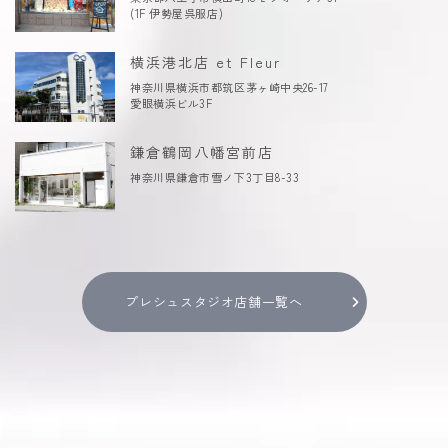
(1F 伊勢屋呉服店)
横浜港北店 et Fleur
神奈川県横浜市都筑区茅ヶ崎中央26-17
愛眼横浜ビル3F
鎌倉鶴岡八幡宮前店
神奈川県鎌倉市雪ノ下3丁目8-33
プレシュスタジオ店舗一覧へ