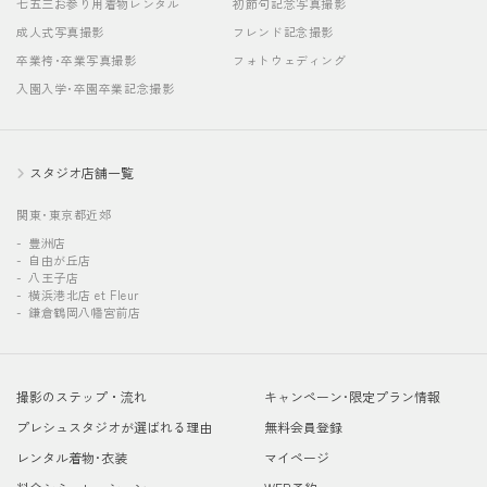
七五三お参り用着物レンタル
初節句記念写真撮影
成人式写真撮影
フレンド記念撮影
卒業袴･卒業写真撮影
フォトウェディング
入園入学･卒園卒業記念撮影
スタジオ店舗一覧
関東･東京都近郊
豊洲店
自由が丘店
八王子店
横浜港北店 et Fleur
鎌倉鶴岡八幡宮前店
撮影のステップ・流れ
キャンペーン･限定プラン情報
プレシュスタジオが選ばれる理由
無料会員登録
レンタル着物･衣装
マイページ