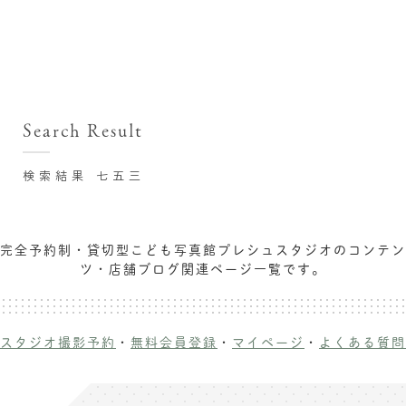
撮影シーン・料金
撮影シーン・料金TOP
スタジオ店舗
七五三(753)写真撮影
撮影のステップ・流れ
関東･東京都近郊
Search Result
七五三お参り用着物レンタル
豊洲店
プレシュスタジオが選ばれる理由
お宮参り写真撮影
検索結果 七五三
自由が丘店
バースデーフォト撮影
レンタル着物･衣装
八王子店
ハーフバースデー撮影
完全予約制・貸切型こども写真館プレシュスタジオのコンテン
お客様の声
横浜港北店 et Fleur
ツ・店舗ブログ関連ページ一覧です。
成人式写真撮影
鎌倉鶴岡八幡宮前店
スタジオブログ
卒業袴･卒業写真撮影
入園入学･卒園卒業記念撮影
記念撮影コラム
スタジオ撮影予約
・
無料会員登録
・
マイページ
・
よくある質問
ハーフ成人式･10歳の祝い記念撮影
よくある質問
家族写真･記念写真撮影