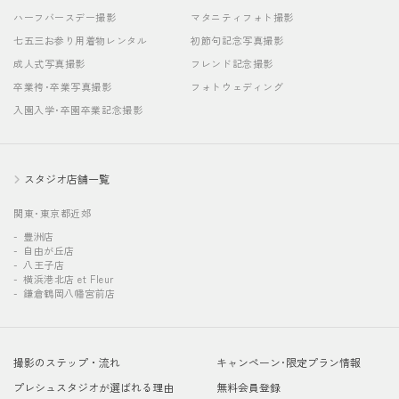
ハーフバースデー撮影
マタニティフォト撮影
七五三お参り用着物レンタル
初節句記念写真撮影
成人式写真撮影
フレンド記念撮影
卒業袴･卒業写真撮影
フォトウェディング
入園入学･卒園卒業記念撮影
スタジオ店舗一覧
関東･東京都近郊
豊洲店
自由が丘店
八王子店
横浜港北店 et Fleur
鎌倉鶴岡八幡宮前店
撮影のステップ・流れ
キャンペーン･限定プラン情報
プレシュスタジオが選ばれる理由
無料会員登録