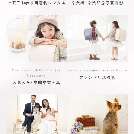
七五三お参り用着物レンタル
卒業袴･卒業記念写真撮影
Entrance and Graduation
Friends Commemorative Photo
Ceremony
フレンド記念撮影
入園入学･卒園卒業写真