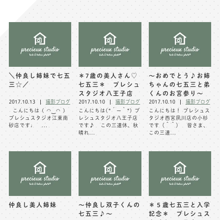
写真商品一覧
ペット写真撮影
マタニティフォト撮影
お祝いギフトカード
初節句記念写真撮影
出張撮影(鎌倉)
フレンド記念撮影
＼仲良し姉妹で七五
＊7歳の美人さん♡
〜おめでとう♪お姉
三☆／
七五三＊ プレシュ
ちゃんの七五三と弟
キャンペーン･限定プラン情報
フォトウェディング
スタジオ八王子店
くんのお宮参り〜
2017.10.13
撮影ブログ
2017.10.10
撮影ブログ
2017.10.10
撮影ブログ
無料会員登録
こんにちは ( ◠‿◠ )
こんにちは(*´ー｀*) プ
こんにちは！ プレシュス
プレシュスタジオ江東南
レシュスタジオ八王子店
タジオ西宮夙川店の小杉
砂店です♩ ...
です♪ この三連休、秋
です（＾＾） 皆さま、
料金シミュレーション
晴れ...
この三連...
お問い合わせ窓口
店舗情報についてはお手数ですが
各店舗までお問い合わせください
仲良し美人姉妹
～仲良し双子くんの
＊５歳七五三と入学
toiawase@precieux-studio.com
七五三♪～
記念＊ プレシュス