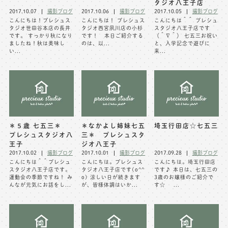
タジオ八王子店
2017.10.07
撮影ブログ
2017.10.06
撮影ブログ
2017.10.05
撮影ブログ
※上記アドレスは総合窓口となります
こんにちは！プレシュス
こんにちは！ プレシュス
こんにちは＾＾ プレシュ
[営業時間] 9:00～17:00
タジオ世田谷本店の長井
タジオ西宮夙川店の小杉
スタジオ八王子店です
[定休日] 土日祝日
です。 すっかり秋になり
です！ 本日ご紹介する
（＾∇＾） 七五三お祝い
ましたね！秋は美味し
のは、以...
と、入学記念で遊びに
い...
来...
マイページへログインする
無料会員登録はこちら
＊５歳 七五三＊
＊なかよし姉妹七五
埼玉行田店☆七五三
プレシュスタジオ八
三＊ プレシュスタ
王子
ジオ八王子
2017.10.02
撮影ブログ
2017.10.01
撮影ブログ
2017.09.28
撮影ブログ
こんにちは＾＾プレシュ
こんにちは。プレシュス
こんにちは。埼玉行田店
スタジオ八王子店です。
タジオ八王子店です(o^^
です♪ 本日は、七五三の
運動会の季節ですね！ み
o) 涼しい日が続きます
3歳のお嬢様のご紹介で
んなが元気にお話をし...
が、皆様体調はいか...
す☆ ...