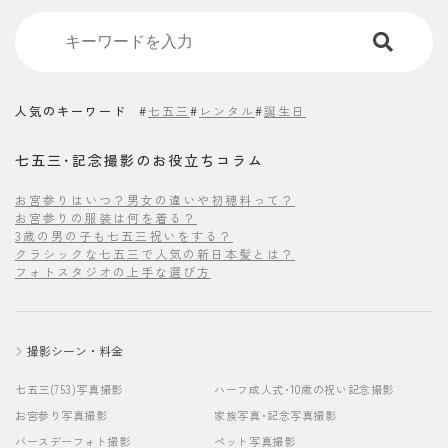
人気のキーワード
#
七五三
#
レンタル
#
誕生日
七五三･記念撮影のお役立ちコラム
お宮参りはいつ？男女の違いや初穂料って？
お宮参りの服装は何を着る？
3歳の男の子も七五三祝いをする？
クラシックな七五三で人気の新日本髪とは？
フォトスタジオの上手な選び方
撮影シーン・料金
七五三(753)写真撮影
ハーフ成人式･10歳の祝い記念撮影
お宮参り写真撮影
家族写真･記念写真撮影
バースデーフォト撮影
ペット写真撮影