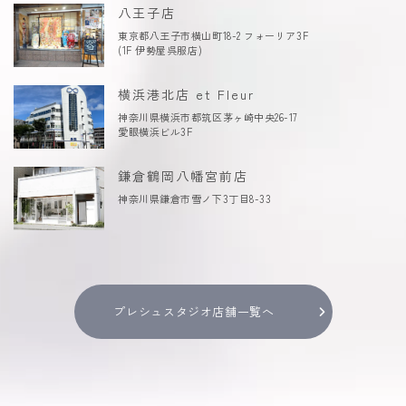
八王子店
東京都八王子市横山町18-2 フォーリア3F
(1F 伊勢屋呉服店)
横浜港北店 et Fleur
神奈川県横浜市都筑区茅ヶ崎中央26-17
愛眼横浜ビル3F
鎌倉鶴岡八幡宮前店
神奈川県鎌倉市雪ノ下3丁目8-33
プレシュスタジオ店舗一覧へ