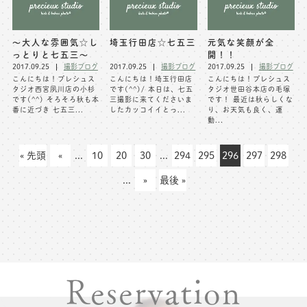
～大人な雰囲気☆し
埼玉行田店☆七五三
元気な笑顔が全
っとりと七五三～
開！！
2017.09.25
撮影ブログ
2017.09.25
撮影ブログ
2017.09.25
撮影ブログ
こんにちは！プレシュス
こんにちは！埼玉行田店
こんにちは！プレシュス
タジオ西宮夙川店の小杉
です(^^)/ 本日は、七五
タジオ世田谷本店の毛塚
です(^^) そろそろ秋も本
三撮影に来てくださいま
です！ 最近は秋らしくな
番に近づき 七五三...
したカッコイイとっ...
り、お天気も良く、運
動...
« 先頭
«
...
10
20
30
...
294
295
296
297
298
...
»
最後 »
Reservation