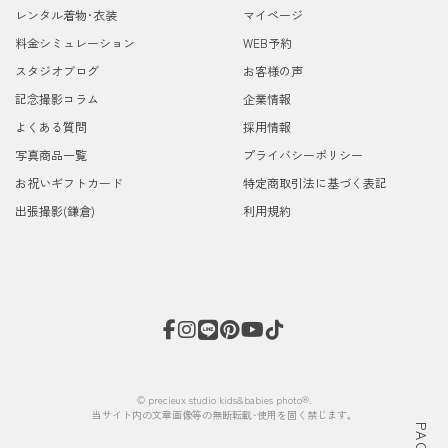
レンタル着物･衣装
マイページ
料金シミュレーション
WEB予約
スタジオブログ
お客様の声
記念撮影コラム
企業情報
よくある質問
採用情報
写真商品一覧
プライバシーポリシー
お祝いギフトカード
特定商取引法に基づく表記
出張撮影(鎌倉)
利用規約
© precieux studio kids&babies photo®.
当サイト内の文章画像等の無断転載･使用を固く禁じます。