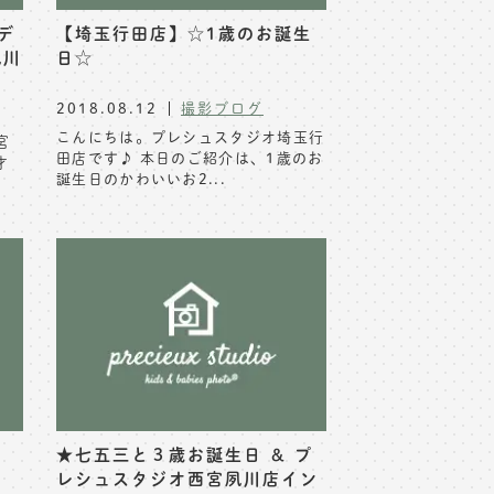
デ
【埼玉行田店】☆1歳のお誕生
夙川
日☆
2018.08.12
撮影ブログ
こんにちは。プレシュスタジオ埼玉行
宮
田店です♪ 本日のご紹介は、1歳のお
才
誕生日のかわいいお2...
★七五三と３歳お誕生日 ＆ プ
レシュスタジオ西宮夙川店イン