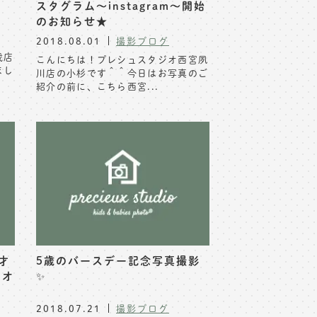
スタグラム～instagram～開始
のお知らせ★
2018.08.01
撮影ブログ
我店
こんにちは！プレシュスタジオ西宮夙
まし
川店の小杉です＾＾今日はお写真のご
紹介の前に、こちら西宮...
才
5歳のバースデー記念写真撮影
ジオ
✨
2018.07.21
撮影ブログ