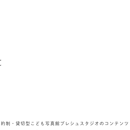
七五三お参り用着物レンタル
お宮参り写真撮影
ハーフバースデー撮影
成人式写真撮影
t
入園入学･卒園卒業記念撮影
ハーフ成人式･10歳
ペット写真撮影
マタニティフォト撮影
フレンド記念撮影
フォトウェディング
予約制・貸切型こども写真館プレシュスタジオのコンテンツ