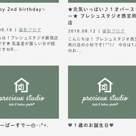
y 2nd birthday✨
★元気いっぱい♪１才バース
ー★ プレシュスタジオ西宮
店
08.18
撮影ブログ
2018.08.12
撮影ブログ
ちは！プレシュスタジオ蘇我店
こんにちは！ プレシュスタジオ西
です☀️ 気温差が激しい日が続
夙川店の小杉です(^^)/ 今日は1
すねR...
のお...
ーばーすでー🎂･:*+.
💖１歳のお誕生日💖