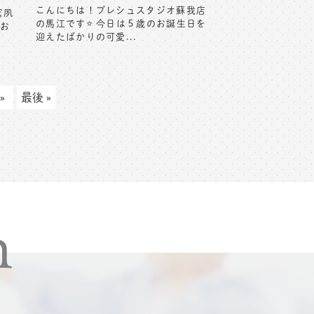
こんにちは！プレシュスタジオ蘇我店
宮夙
の馬江です⭐️ 今日は５歳のお誕生日を
のお
迎えたばかりの可愛...
»
最後 »
n