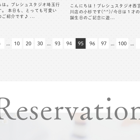
ちは。プレシュスタジオ埼玉行
こんにちは！プレシュスタジオ西
す。 本日も、とっても可愛い
川店の小杉です(^^)/今日は１才
ご紹介です♪ ...
誕生日のご記念に遊...
«
...
10
20
30
...
93
94
95
96
97
...
100
...
Reservatio