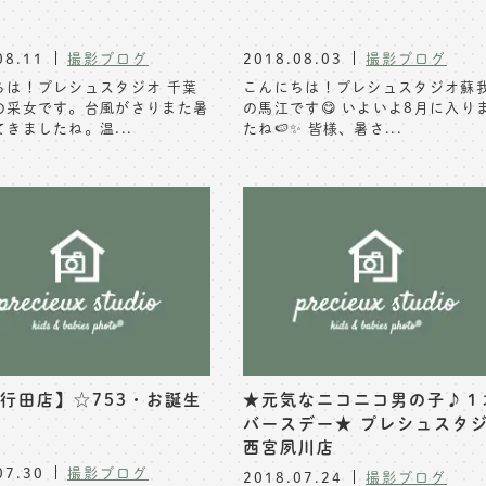
08.11
撮影ブログ
2018.08.03
撮影ブログ
ちは！プレシュスタジオ 千葉
こんにちは！プレシュスタジオ蘇
の采女です。台風がさりまた暑
の馬江です😋 いよいよ8月に入り
きましたね。温...
たね🍉✨ 皆様、暑さ...
行田店】☆753・お誕生
★元気なニコニコ男の子♪１
バースデー★ プレシュスタ
西宮夙川店
07.30
撮影ブログ
2018.07.24
撮影ブログ