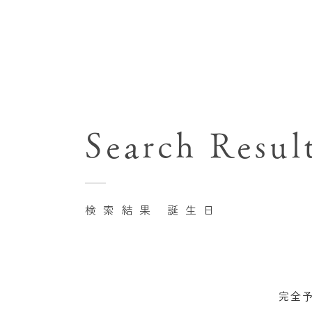
七五三(753)写真撮影
関東･東京都近郊
バースデーフォト撮影
Search Resul
豊洲店
卒業袴･卒業写真撮影
自由が丘店
家族写真･記念写真撮影
八王子店
初節句記念写真撮影
検索結果 誕生日
横浜港北店 et Fleur
鎌倉鶴岡八幡宮前店
完全