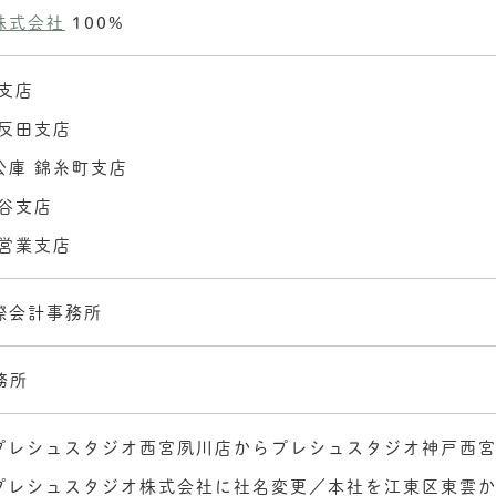
株式会社
100%
支店
五反田支店
公庫 錦糸町支店
渋谷支店
一営業支店
際会計事務所
務所
月 プレシュスタジオ西宮夙川店からプレシュスタジオ神戸西
月 プレシュスタジオ株式会社に社名変更／本社を江東区東雲