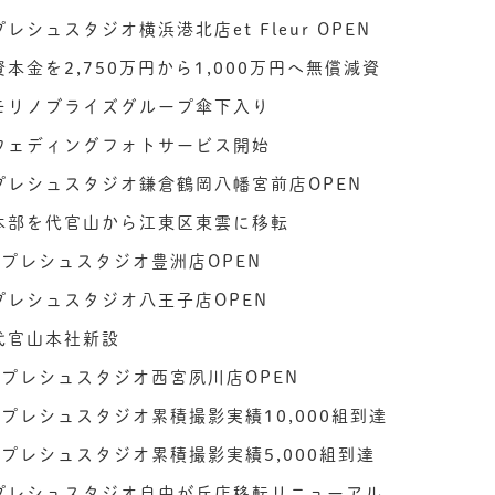
 プレシュスタジオ横浜港北店et Fleur OPEN
 資本金を2,750万円から1,000万円へ無償減資
月 モリノブライズグループ傘下入り
月 ウェディングフォトサービス開始
月 プレシュスタジオ鎌倉鶴岡八幡宮前店OPEN
月 本部を代官山から江東区東雲に移転
0月 プレシュスタジオ豊洲店OPEN
月 プレシュスタジオ八王子店OPEN
 代官山本社新設
0月 プレシュスタジオ西宮夙川店OPEN
0月 プレシュスタジオ累積撮影実績10,000組到達
0月 プレシュスタジオ累積撮影実績5,000組到達
月 プレシュスタジオ自由が丘店移転リニューアル