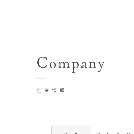
七五三(753)写真撮影
関東･東京都近郊
バースデーフォト撮影
Company
豊洲店
卒業袴･卒業写真撮影
自由が丘店
家族写真･記念写真撮影
八王子店
初節句記念写真撮影
企業情報
横浜港北店 et Fleur
鎌倉鶴岡八幡宮前店