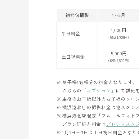
初節句撮影
1～5月
1,000円
平日料金
（税込1,100円）
5,000円
土日祝料金
（税込5,500円）
お子様1名様分の料金となります。
こちらの
「オプション」
にて詳細
主役のお子様以外のお子様のソロ
横浜港北店の撮影料金は他スタジ
横浜港北店限定「フルールフォト
プラン詳細と料金は
プレシュスタ
1月1日〜3日は土日祝日料金となり