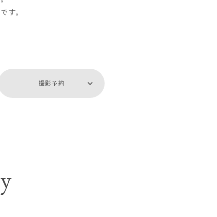
気です。
撮影予約
ry