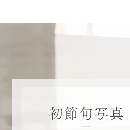
七五三(753)写真撮影
関東･東京都近郊
バースデーフォト撮影
豊洲店
卒業袴･卒業写真撮影
自由が丘店
家族写真･記念写真撮影
八王子店
初節句記念写真撮影
横浜港北店 et Fleur
鎌倉鶴岡八幡宮前店
初節句写真