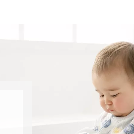
七五三お参り用着物レンタル
お宮参り写真撮影
ハーフバースデー撮影
成人式写真撮影
入園入学･卒園卒業記念撮影
ハーフ成人式･10歳
ペット写真撮影
マタニティフォト撮影
フレンド記念撮影
フォトウェディング