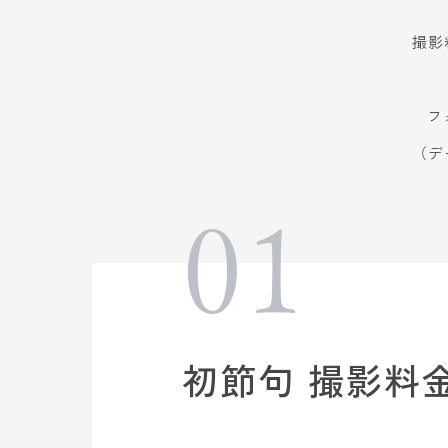
撮影
フ
（デ
01
初節句 撮影料