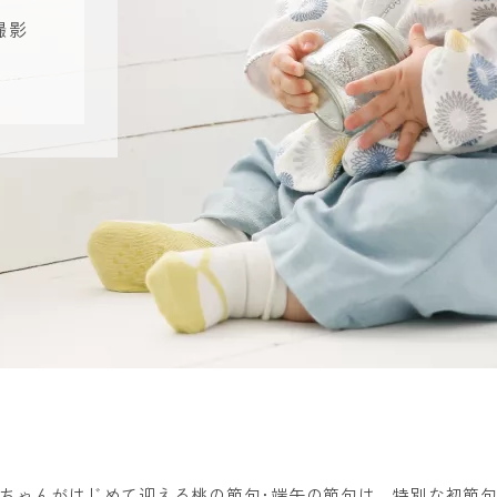
撮影
ちゃんがはじめて迎える桃の節句･端午の節句は、特別な初節