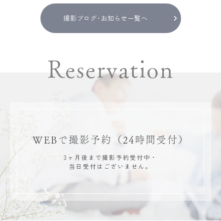
撮影ブログ･お知らせ一覧へ
Reservation
WEBで撮影予約
（24時間受付）
3ヶ月後まで撮影予約受付中・
当日受付はございません。