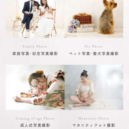
Family Photo
Pet Photo
家族写真･記念写真撮影
ペット写真･愛犬写真撮影
Coming of age Photo
Maternity Photo
成人式写真撮影
マタニティフォト撮影