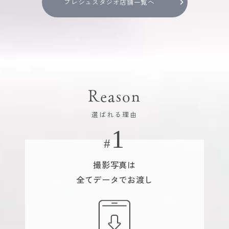
プレシュスタジオ店舗一覧へ
Reason
選ばれる理由
撮影写真は
全てデータでお渡し