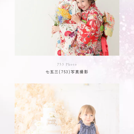
753 Photo
七五三(753)写真撮影