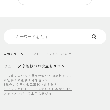
人気のキーワード
#
七五三
#
レンタル
#
誕生日
七五三･記念撮影のお役立ちコラム
お宮参りはいつ？男女の違いや初穂料って？
お宮参りの服装は何を着る？
3歳の男の子も七五三祝いをする？
クラシックな七五三で人気の新日本髪とは？
フォトスタジオの上手な選び方