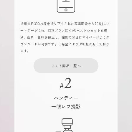
撮影当日300枚程度撮り下ろされた写真画像から70枚(内ア
ートデータ10枚、特別プラン除く)のベストショットを選
別。画角・色味を補正し、撮影の翌日にマイページよりダ
ウンロードが可能です。ご希望によりDVD販売もしており
ます。
フォト商品一覧へ
ハンディー
一眼レフ撮影