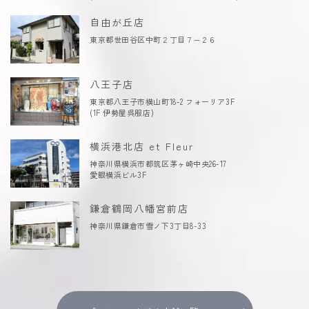
自由が丘店
東京都世田谷区中町２丁目７−２６
八王子店
東京都八王子市横山町18-2 フォーリア3F
(1F 伊勢屋呉服店)
横浜港北店 et Fleur
神奈川県横浜市都筑区茅ヶ崎中央26-17
愛眼横浜ビル3F
鎌倉鶴岡八幡宮前店
神奈川県鎌倉市雪ノ下3丁目8-33