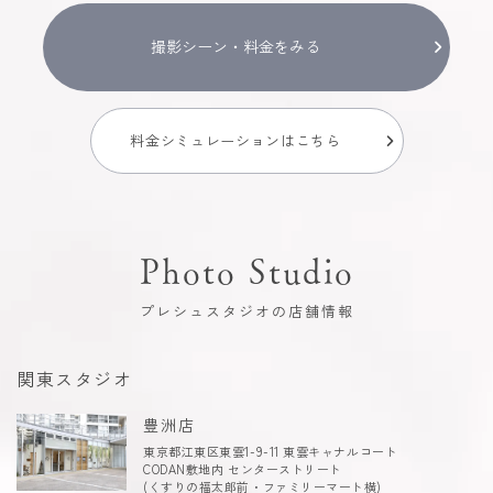
撮影シーン・料金をみる
料金シミュレーションはこちら
Photo Studio
プレシュスタジオの店舗情報
関東スタジオ
豊洲店
東京都江東区東雲1-9-11 東雲キャナルコート
CODAN敷地内 センターストリート
(くすりの福太郎前・ファミリーマート横)