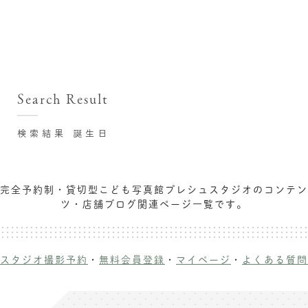
撮影シーン・料金
撮影シーン・料金TOP
スタジオ店舗
七五三(753)写真撮影
撮影のステップ・流れ
関東･東京都近郊
Search Result
七五三お参り用着物レンタル
豊洲店
プレシュスタジオが選ばれる理由
お宮参り写真撮影
検索結果 誕生日
自由が丘店
バースデーフォト撮影
レンタル着物･衣装
八王子店
ハーフバースデー撮影
完全予約制・貸切型こども写真館プレシュスタジオのコンテン
お客様の声
横浜港北店 et Fleur
ツ・店舗ブログ関連ページ一覧です。
成人式写真撮影
鎌倉鶴岡八幡宮前店
スタジオブログ
卒業袴･卒業写真撮影
入園入学･卒園卒業記念撮影
記念撮影コラム
スタジオ撮影予約
・
無料会員登録
・
マイページ
・
よくある質問
ハーフ成人式･10歳の祝い記念撮影
よくある質問
家族写真･記念写真撮影