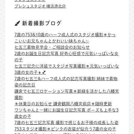
プレシュスタジオ 横浜港北店
新着撮影ブログ
7歳の753&10歳のハーフ成人式のスタジオ撮影＊かっ
こいいお兄ちゃんとかわいい妹ちゃん✨
七五三着物見学会・ご相談会のお知らせ
2歳のお誕生日記念写真 好奇心旺盛で元気いっぱいな女
の子
七五三記念に洋装でスタジオ写真撮影＊元気いっぱいな
3歳の女の子👧💕
7歳の七五三&ハーフ成人式の記念写真撮影 姉妹で着物
姿の記念日
鎌倉で七五三ロケーション写真＊新緑を活かした八幡宮
撮影
＊休業日のお知らせ 鎌倉鶴岡八幡宮前店＊随時更新
ワンちゃんと一緒にお誕生日記念写真 ポーズも上手な3
歳女の子
7歳の七五三記念写真 撮影で感じるお子様の成長した姿
753スタジオ撮影＊ピンクの衣装が似合う7歳の女の子