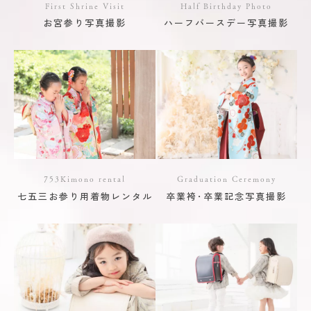
First Shrine Visit
Half Birthday Photo
お宮参り写真撮影
ハーフバースデー写真撮影
753Kimono rental
Graduation Ceremony
七五三お参り用着物レンタル
卒業袴･卒業記念写真撮影