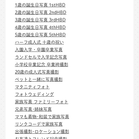
1歳の誕生日写真 1stHBD
2歳の誕生日写真 2ndHBD
3歳の誕生日写真 3rdHBD
4歳の誕生日写真 4thHBD
5歳の誕生日写真 5thHBD
ハーフ成人式 十歳の祝い
入園入学・卒園卒業写真
ランドセルで入学記念写真
小学校卒業記念 卒業袴撮影
20歳の成人式写真撮影
ペットと一緒に写真撮影
マタニティフォト
フォトウェディング
家族写真 ファミリーフォト
兄弟写真･姉妹写真
ママも着物･和装で家族写真
リンクコーデで家族写真
出張撮影･ロケーション撮影
お友達とフレンド記念撮影