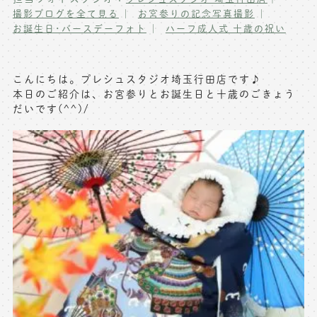
撮影ブログを全て見る
お宮参りの記念写真撮影
写真商品一覧
ペット写真撮影
お誕生日･バースデーフォト
ハーフ成人式 十歳の祝い
マタニティフォト撮影
お祝いギフトカード
初節句記念写真撮影
こんにちは。プレシュスタジオ埼玉行田店です♪
出張撮影(鎌倉)
本日のご紹介は、お宮参りとお誕生日と十歳のごきょう
フレンド記念撮影
だいです(^^)/
キャンペーン･限定プラン情報
フォトウェディング
無料会員登録
料金シミュレーション
お問い合わせ窓口
店舗情報についてはお手数ですが
各店舗までお問い合わせください
toiawase@precieux-studio.com