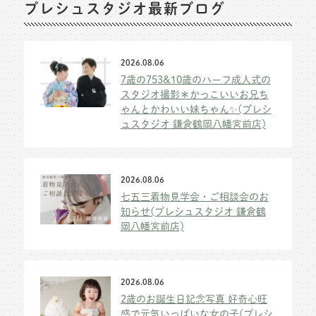
プレシュスタジオ最新ブログ
2026.08.06
7歳の753&10歳のハーフ成人式の
スタジオ撮影＊かっこいいお兄ち
ゃんとかわいい妹ちゃん✨(プレシ
ュスタジオ 鎌倉鶴岡八幡宮前店)
2026.08.06
七五三着物見学会・ご相談会のお
知らせ(プレシュスタジオ 鎌倉鶴
岡八幡宮前店)
2026.08.06
2歳のお誕生日記念写真 好奇心旺
盛で元気いっぱいな女の子(プレシ