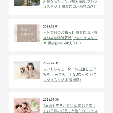
新緑を活かした八幡宮撮影(プレシ
ュスタジオ 鎌倉鶴岡八幡宮前店)
2026.08.01
＊休業日のお知らせ 鎌倉鶴岡八幡
宮前店＊随時更新(プレシュスタジ
オ 鎌倉鶴岡八幡宮前店)
2026.07.31
ワンちゃんと一緒にお誕生日記念
写真 ポーズも上手な3歳女の子(プ
レシュスタジオ 豊洲店)
2026.07.30
7歳の七五三記念写真 撮影で感じ
るお子様の成長した姿(プレシュス