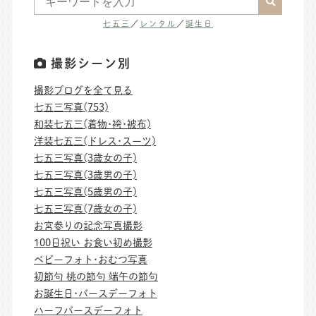
七五三
／
レンタル
／
誕生日
撮影シーン別
撮影ブログを全て見る
七五三写真(753)
和装七五三(着物･袴･被布)
洋装七五三(ドレス･スーツ)
七五三写真(3歳女の子)
七五三写真(3歳男の子)
七五三写真(5歳男の子)
七五三写真(7歳女の子)
お宮参りの記念写真撮影
100日祝い お食い初め撮影
ベビーフォト･おむつ写真
初節句 桃の節句 端午の節句
お誕生日･バースデーフォト
ハーフバースデーフォト