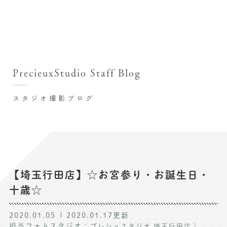
撮影シーン・料金
撮影シーン・料金TOP
スタジオ店舗
七五三(753)写真撮影
撮影のステップ・流れ
関東･東京都近郊
PrecieuxStudio Staff Blog
七五三お参り用着物レンタル
豊洲店
プレシュスタジオが選ばれる理由
お宮参り写真撮影
スタジオ撮影ブログ
自由が丘店
バースデーフォト撮影
レンタル着物･衣装
八王子店
ハーフバースデー撮影
お客様の声
横浜港北店 et Fleur
成人式写真撮影
鎌倉鶴岡八幡宮前店
スタジオブログ
卒業袴･卒業写真撮影
【埼玉行田店】☆お宮参り・お誕生日・
十歳☆
入園入学･卒園卒業記念撮影
記念撮影コラム
ハーフ成人式･10歳の祝い記念撮影
2020.01.05
2020.01.17
更新
よくある質問
担当フォトスタジオ：
｜
プレシュスタジオ 埼玉行田店
家族写真･記念写真撮影