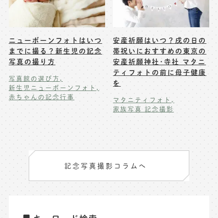
ニューボーンフォトはいつ
安産祈願はいつ？戌の日の
までに撮る？新生児の記念
帯祝いにおすすめの東京の
写真の撮り方
安産祈願神社･寺社 マタニ
ティフォトの前に母子健康
写真館の選び方
を
新生児ニューボーンフォト
赤ちゃんの記念行事
マタニティフォト
家族写真 記念撮影
記念写真撮影コラムへ