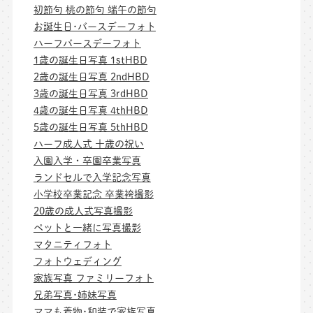
初節句 桃の節句 端午の節句
お誕生日･バースデーフォト
ハーフバースデーフォト
1歳の誕生日写真 1stHBD
2歳の誕生日写真 2ndHBD
3歳の誕生日写真 3rdHBD
4歳の誕生日写真 4thHBD
5歳の誕生日写真 5thHBD
ハーフ成人式 十歳の祝い
入園入学・卒園卒業写真
ランドセルで入学記念写真
小学校卒業記念 卒業袴撮影
20歳の成人式写真撮影
ペットと一緒に写真撮影
マタニティフォト
フォトウェディング
家族写真 ファミリーフォト
兄弟写真･姉妹写真
ママも着物･和装で家族写真