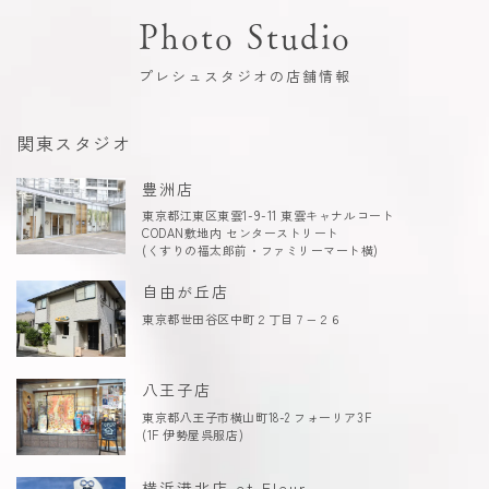
Photo Studio
プレシュスタジオの店舗情報
関東スタジオ
豊洲店
東京都江東区東雲1-9-11 東雲キャナルコート
CODAN敷地内 センターストリート
(くすりの福太郎前・ファミリーマート横)
自由が丘店
東京都世田谷区中町２丁目７−２６
八王子店
東京都八王子市横山町18-2 フォーリア3F
(1F 伊勢屋呉服店)
横浜港北店 et Fleur