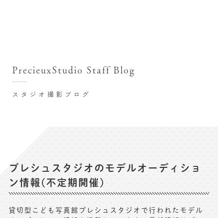
撮影シーン・料金
撮影シーン・料金TOP
スタジオ店舗
七五三(753)写真撮影
撮影のステップ・流れ
関東･東京都近郊
PrecieuxStudio Staff Blog
七五三お参り用着物レンタル
豊洲店
プレシュスタジオが選ばれる理由
お宮参り写真撮影
スタジオ撮影ブログ
自由が丘店
バースデーフォト撮影
レンタル着物･衣装
八王子店
ハーフバースデー撮影
お客様の声
横浜港北店 et Fleur
成人式写真撮影
鎌倉鶴岡八幡宮前店
スタジオブログ
卒業袴･卒業写真撮影
プレシュスタジオのモデルオーディショ
ン情報(不定期開催)
入園入学･卒園卒業記念撮影
記念撮影コラム
ハーフ成人式･10歳の祝い記念撮影
よくある質問
貸切型こども写真館プレシュスタジオで行われたモデル
家族写真･記念写真撮影