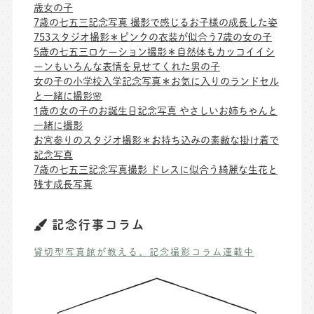
歳女の子
7歳の七五三記念写真 撮影で感じるお子様の成長した姿
753スタジオ撮影＊ピンクの衣装が似合う7歳の女の子
5歳の七五三ロケーション撮影＊自然体もカッコイイシ
ーンもいろんな表情を見せてくれた男の子
女の子の小学校入学記念写真＊お気に入りのランドセル
と一緒に撮影🌸
1歳の女の子のお誕生日記念写真 やさしいお姉ちゃんと
一緒に撮影
お宮参りのスタジオ撮影＊お持ち込みの素敵な掛け着で
記念写真
7歳の七五三記念写真撮影 ドレスに似合う綺麗な生花と
残す成長写真
記念行事コラム
貸切型写真館が教える、記念撮影コラム連載中