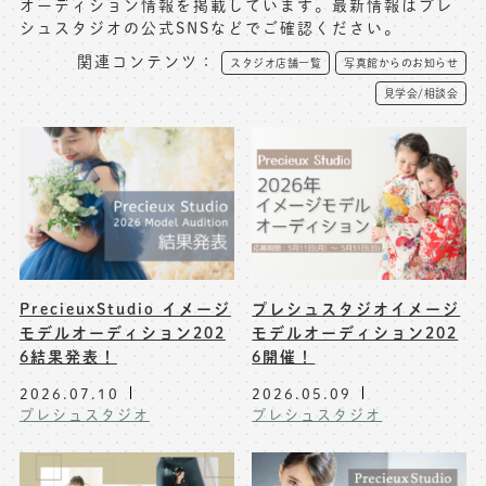
オーディション情報を掲載しています。最新情報はプレ
シュスタジオの公式SNSなどでご確認ください。
写真商品一覧
ペット写真撮影
関連コンテンツ：
スタジオ店舗一覧
写真館からのお知らせ
マタニティフォト撮影
お祝いギフトカード
見学会/相談会
初節句記念写真撮影
出張撮影(鎌倉)
フレンド記念撮影
キャンペーン･限定プラン情報
フォトウェディング
無料会員登録
料金シミュレーション
PrecieuxStudio イメージ
プレシュスタジオイメージ
モデルオーディション202
モデルオーディション202
6結果発表！
6開催！
お問い合わせ窓口
2026.07.10
2026.05.09
店舗情報についてはお手数ですが
プレシュスタジオ
プレシュスタジオ
各店舗までお問い合わせください
toiawase@precieux-studio.com