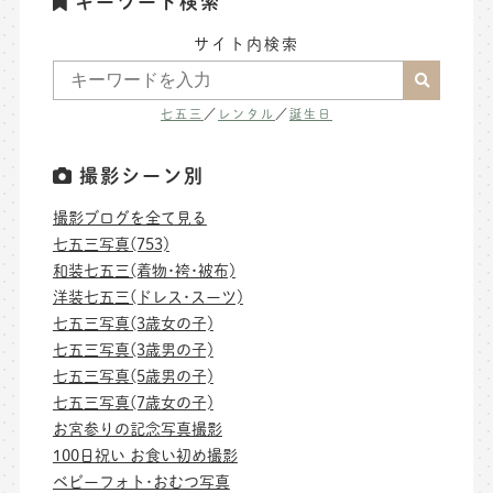
キーワード検索
サイト内検索
七五三
／
レンタル
／
誕生日
撮影シーン別
撮影ブログを全て見る
七五三写真(753)
和装七五三(着物･袴･被布)
洋装七五三(ドレス･スーツ)
七五三写真(3歳女の子)
七五三写真(3歳男の子)
七五三写真(5歳男の子)
七五三写真(7歳女の子)
お宮参りの記念写真撮影
100日祝い お食い初め撮影
ベビーフォト･おむつ写真