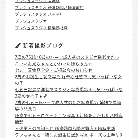
プレシュスタジオ 豊洲店
プレシュスタジオ 鎌倉鶴岡八幡宮前店
プレシュスタジオ 八王子店
プレシュスタジオ
プレシュスタジオ 横浜港北店
新着撮影ブログ
7歳の753&10歳のハーフ成人式のスタジオ撮影＊かっ
こいいお兄ちゃんとかわいい妹ちゃん✨
七五三着物見学会・ご相談会のお知らせ
2歳のお誕生日記念写真 好奇心旺盛で元気いっぱいな女
の子
七五三記念に洋装でスタジオ写真撮影＊元気いっぱいな
3歳の女の子👧💕
7歳の七五三&ハーフ成人式の記念写真撮影 姉妹で着物
姿の記念日
鎌倉で七五三ロケーション写真＊新緑を活かした八幡宮
撮影
＊休業日のお知らせ 鎌倉鶴岡八幡宮前店＊随時更新
ワンちゃんと一緒にお誕生日記念写真 ポーズも上手な3