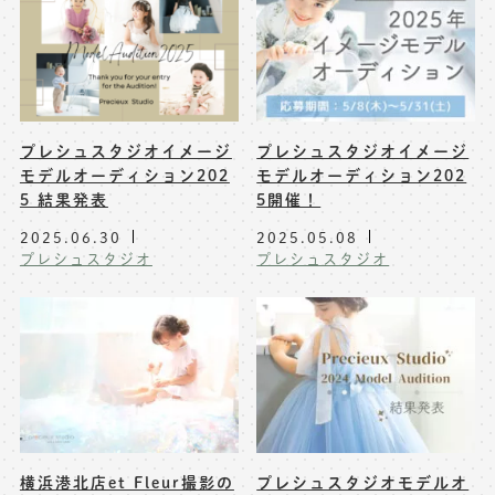
※上記アドレスは総合窓口となります
[営業時間] 9:00～17:00
[定休日] 土日祝日
プレシュスタジオイメージ
プレシュスタジオイメージ
マイページへログインする
モデルオーディション202
モデルオーディション202
5 結果発表
5開催！
無料会員登録はこちら
2025.06.30
2025.05.08
プレシュスタジオ
プレシュスタジオ
横浜港北店et Fleur撮影の
プレシュスタジオモデルオ