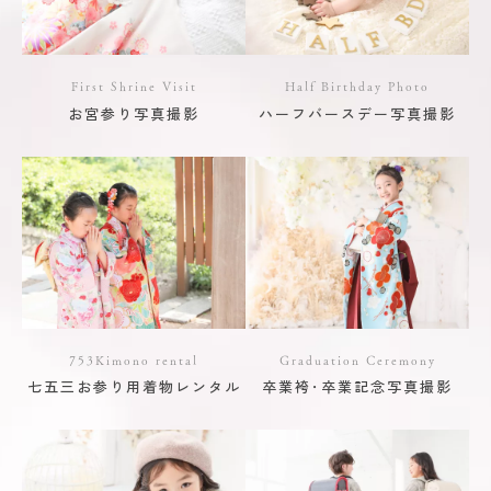
First Shrine Visit
Half Birthday Photo
お宮参り写真撮影
ハーフバースデー写真撮影
753Kimono rental
Graduation Ceremony
七五三お参り用着物レンタル
卒業袴･卒業記念写真撮影