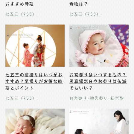
おすすめ時期
着物は？
七五三（753）
七五三（753）
七五三の前撮りはいつがお
お宮参りはいつするもの？
すすめ？早撮りがお得な時
写真撮影日やお参りは仏滅
期とポイント
でもいい？
七五三（753）
お宮参り･初宮参り･初宮詣