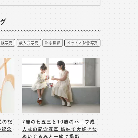
グ
家族写真
成人式写真
記念撮影
ペットと記念写真
式の記
7歳の七五三と10歳のハーフ成
の記念
人式の記念写真 姉妹で大好きな
ぬいぐるみと一緒に撮影