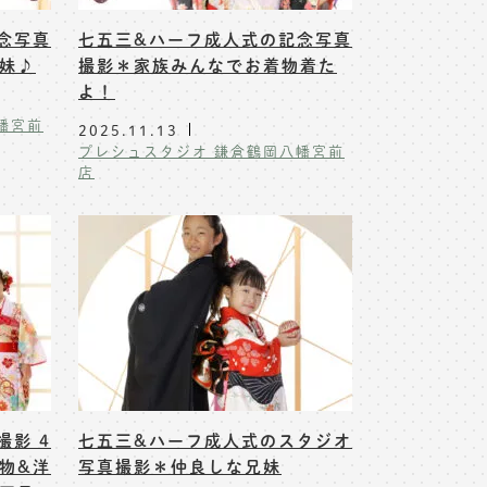
念写真
七五三&ハーフ成人式の記念写真
妹♪
撮影＊家族みんなでお着物着た
よ！
幡宮前
2025.11.13
プレシュスタジオ 鎌倉鶴岡八幡宮前
店
影 4
七五三&ハーフ成人式のスタジオ
物&洋
写真撮影＊仲良しな兄妹