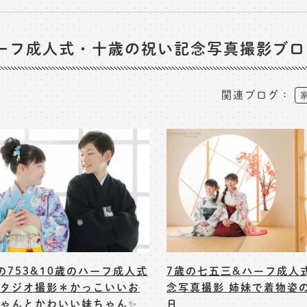
ーフ成人式・十歳の祝い記念写真撮影ブロ
関連ブログ：
の753&10歳のハーフ成人式
7歳の七五三&ハーフ成人
タジオ撮影＊かっこいいお
念写真撮影 姉妹で着物姿
ゃんとかわいい妹ちゃん✨
日