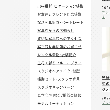
出張撮影･ロケーション撮影
202
プレ
お友達とフレンド記念撮影
店
記念写真撮影･ポートレート
写真館からのお知らせ
貸切型写真館へのアクセス
写真館営業情報のお知らせ
レンタル着物･衣装紹介
生花で彩るフルールプラン
スタジオヘアメイク･髪型
兄妹
撮影セット･スタジオ背景
式の
スタジオキャンペーン
ジオ
見学会/相談会/撮影会情報
202
モデルオーディション
プレ