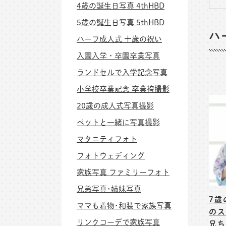
4歳の誕生日写真 4thHBD
5歳の誕生日写真 5thHBD
ハ
ハーフ成人式 十歳の祝い
入園入学・卒園卒業写真
ランドセルで入学記念写真
小学校卒業記念 卒業袴撮影
20歳の成人式写真撮影
ペットと一緒に写真撮影
マタニティフォト
フォトウェディング
家族写真 ファミリーフォト
兄弟写真･姉妹写真
7歳
ママも着物･和装で家族写真
のス
リンクコーデで家族写真
兄ち