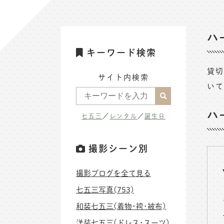
ハ
キーワード検索
貸切
サイト内検索
いて
ハ
七五三
／
レンタル
／
誕生日
撮影シーン別
撮影ブログを全て見る
七五三写真(753)
和装七五三(着物･袴･被布)
洋装七五三(ドレス･スーツ)