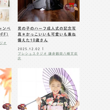
ャンペ
男の子のハーフ成人式の記念写
FF)
真＊かっこいいも可愛いも兼ね
備えた10歳さん
ジオ
2025.12.02
プレシュスタジオ 鎌倉鶴岡八幡宮前
店