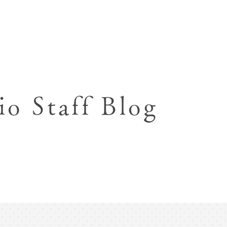
七五三お参り用着物レンタル
お宮参り写真撮影
ハーフバースデー撮影
成人式写真撮影
io Staff Blog
入園入学･卒園卒業記念撮影
ハーフ成人式･10歳
ペット写真撮影
マタニティフォト撮影
フレンド記念撮影
フォトウェディング