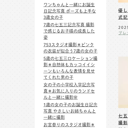
ワンちゃんと一緒にお誕生
優し
日記念写真 ポーズも上手な
3歳女の子
式記
7歳の七五三記念写真 撮影
202
で感じるお子様の成長した
プレ
姿
753スタジオ撮影＊ピンク
の衣装が似合う7歳の女の子
5歳の七五三ロケーション撮
影＊自然体もカッコイイシ
ーンもいろんな表情を見せ
てくれた男の子
女の子の小学校入学記念写
真＊お気に入りのランドセ
ルと一緒に撮影🌸
1歳の女の子のお誕生日記念
写真 やさしいお姉ちゃんと
七五
一緒に撮影
撮影
お宮参りのスタジオ撮影＊