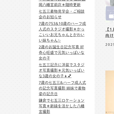
岡八幡宮前店＊随時更新
七五三着物見学会・ご相談
会のお知らせ
7歳の753&10歳のハーフ成
人式のスタジオ撮影＊かっ
【1
こいいお兄ちゃんとかわい
向け
い妹ちゃん✨
202
2歳のお誕生日記念写真 好
奇心旺盛で元気いっぱいな
女の子
七五三記念に洋装でスタジ
オ写真撮影＊元気いっぱい
な3歳の女の子👧💕
7歳の七五三&ハーフ成人式
の記念写真撮影 姉妹で着物
姿の記念日
鎌倉で七五三ロケーション
写真＊新緑を活かした八幡
宮撮影