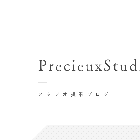
七五三(753)写真撮影
関東･東京都近郊
バースデーフォト撮影
PrecieuxStud
豊洲店
卒業袴･卒業写真撮影
自由が丘店
家族写真･記念写真撮影
八王子店
初節句記念写真撮影
スタジオ撮影ブログ
横浜港北店 et Fleur
鎌倉鶴岡八幡宮前店