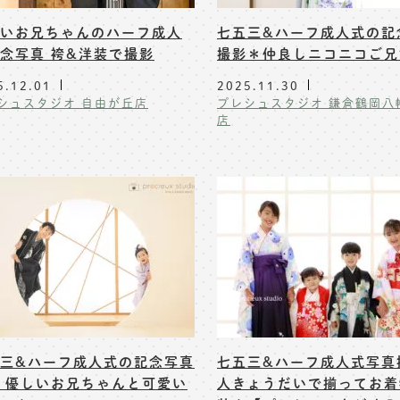
いお兄ちゃんのハーフ成人
七五三&ハーフ成人式の記
念写真 袴&洋装で撮影
撮影＊仲良しニコニコご兄
5.12.01
2025.11.30
シュスタジオ 自由が丘店
プレシュスタジオ 鎌倉鶴岡八
店
三&ハーフ成人式の記念写真
七五三&ハーフ成人式写真撮
 優しいお兄ちゃんと可愛い
人きょうだいで揃ってお着