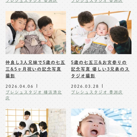
プレシュスタジオ 豊洲店
プレシュスタジオ 豊洲店
仲良し3人兄妹で5歳の七五
5歳の七五三&お宮参りの
三&5ヶ月祝いの記念写真
記念写真 優しい3兄弟のス
撮影
タジオ撮影
2026.04.06
2026.03.28
プレシュスタジオ 横浜港北
プレシュスタジオ 豊洲店
店