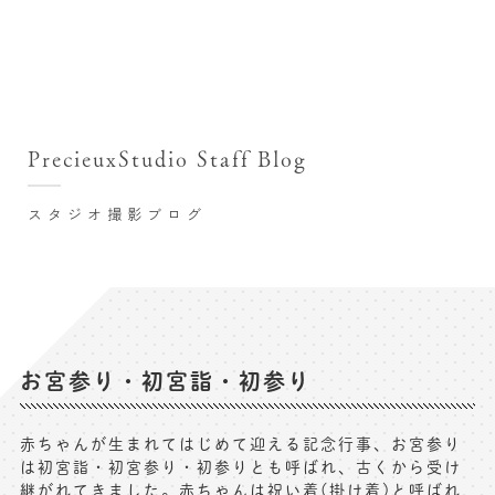
撮影シーン・料金
撮影シーン・料金TOP
スタジオ店舗
七五三(753)写真撮影
撮影のステップ・流れ
関東･東京都近郊
PrecieuxStudio Staff Blog
七五三お参り用着物レンタル
豊洲店
プレシュスタジオが選ばれる理由
お宮参り写真撮影
スタジオ撮影ブログ
自由が丘店
バースデーフォト撮影
レンタル着物･衣装
八王子店
ハーフバースデー撮影
お客様の声
横浜港北店 et Fleur
成人式写真撮影
鎌倉鶴岡八幡宮前店
スタジオブログ
卒業袴･卒業写真撮影
お宮参り・初宮詣・初参り
入園入学･卒園卒業記念撮影
記念撮影コラム
赤ちゃんが生まれてはじめて迎える記念行事、お宮参り
ハーフ成人式･10歳の祝い記念撮影
は初宮詣・初宮参り・初参りとも呼ばれ、古くから受け
よくある質問
継がれてきました。赤ちゃんは祝い着(掛け着)と呼ばれ
家族写真･記念写真撮影