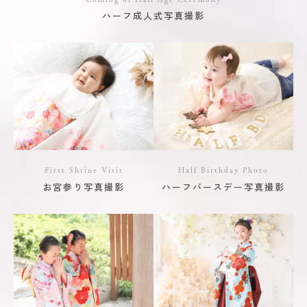
ハーフ成人式写真撮影
First Shrine Visit
Half Birthday Photo
お宮参り写真撮影
ハーフバースデー写真撮影