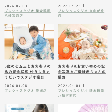
2026.02.03
2026.01.23
プレシュスタジオ 鎌倉鶴岡
プレシュスタジオ 自由が丘
八幡宮前店
店
5歳の七五三とお宮参りの
お宮参り&お食い初めの記
弟の記念写真 仲良しきょ
念写真＊ご機嫌赤ちゃんの
うだいでスタジオ撮影
撮影
2026.01.08
2026.01.01
プレシュスタジオ 豊洲店
プレシュスタジオ 鎌倉鶴岡
八幡宮前店