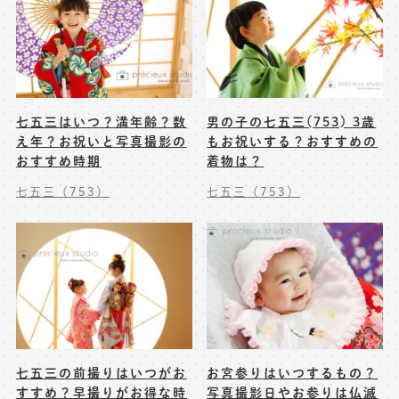
七五三はいつ？満年齢？数
男の子の七五三(753) 3歳
え年？お祝いと写真撮影の
もお祝いする？おすすめの
おすすめ時期
着物は？
七五三（753）
七五三（753）
七五三の前撮りはいつがお
お宮参りはいつするもの？
すすめ？早撮りがお得な時
写真撮影日やお参りは仏滅