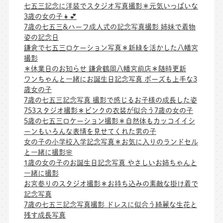
七五三記念に洋装でスタジオ写真撮影＊元気いっぱいな
3歳の女の子👧💕
7歳の七五三&ハーフ成人式の記念写真撮影 姉妹で着物
姿の記念日
鎌倉で七五三ロケーション写真＊新緑を活かした八幡宮
撮影
＊休業日のお知らせ 鎌倉鶴岡八幡宮前店＊随時更新
ワンちゃんと一緒にお誕生日記念写真 ポーズも上手な3
歳女の子
7歳の七五三記念写真 撮影で感じるお子様の成長した姿
753スタジオ撮影＊ピンクの衣装が似合う7歳の女の子
5歳の七五三ロケーション撮影＊自然体もカッコイイシ
ーンもいろんな表情を見せてくれた男の子
女の子の小学校入学記念写真＊お気に入りのランドセル
と一緒に撮影🌸
1歳の女の子のお誕生日記念写真 やさしいお姉ちゃんと
一緒に撮影
お宮参りのスタジオ撮影＊お持ち込みの素敵な掛け着で
記念写真
7歳の七五三記念写真撮影 ドレスに似合う綺麗な生花と
残す成長写真