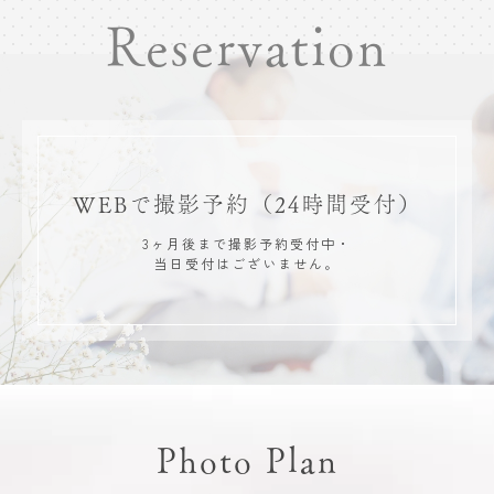
Reservation
WEBで撮影予約
（24時間受付）
3ヶ月後まで撮影予約受付中・
当日受付はございません。
Photo Plan