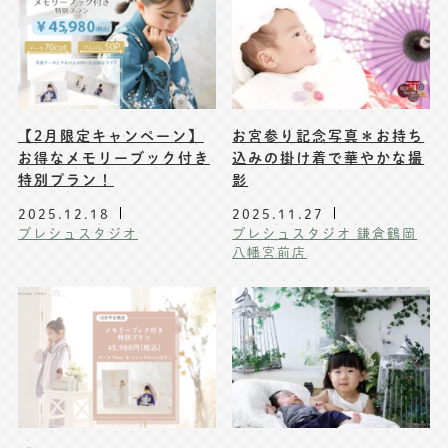
【2月限定キャンペーン】
お宮参り記念写真＊お持ち
お得なメモリーブック付き
込みの掛け着で華やかな撮
特別プラン！
影
2025.12.18
2025.11.27
プレシュスタジオ
プレシュスタジオ 鎌倉鶴岡
八幡宮前店