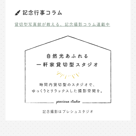
記念行事コラム
貸切型写真館が教える、記念撮影コラム連載中
記念撮影はプレシュスタジオ