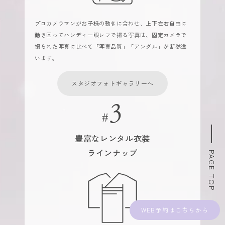
プロカメラマンがお子様の動きに合わせ、上下左右自由に
動き回ってハンディ一眼レフで撮る写真は、固定カメラで
撮られた写真に比べて「写真品質」「アングル」が断然違
います。
スタジオフォトギャラリーへ
豊富なレンタル衣装
ラインナップ
PAGE TOP
WEB予約