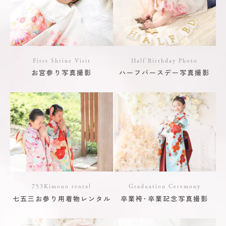
First Shrine Visit
Half Birthday Photo
お宮参り写真撮影
ハーフバースデー写真撮影
753Kimono rental
Graduation Ceremony
七五三お参り用着物レンタル
卒業袴･卒業記念写真撮影