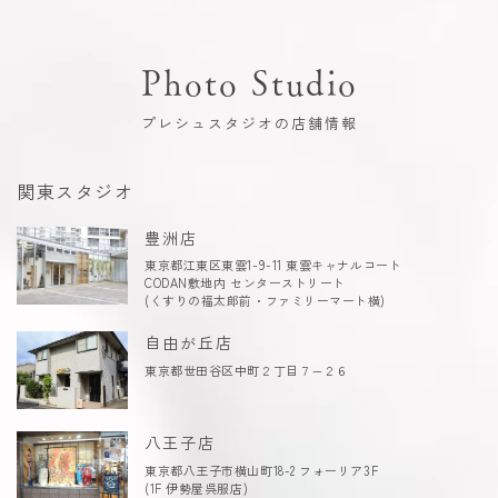
Photo Studio
プレシュスタジオの店舗情報
関東スタジオ
豊洲店
東京都江東区東雲1-9-11 東雲キャナルコート
CODAN敷地内 センターストリート
(くすりの福太郎前・ファミリーマート横)
自由が丘店
東京都世田谷区中町２丁目７−２６
八王子店
東京都八王子市横山町18-2 フォーリア3F
(1F 伊勢屋呉服店)