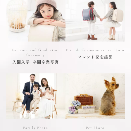
Entrance and Graduation
Friends Commemorative Photo
Ceremony
フレンド記念撮影
入園入学･卒園卒業写真
Family Photo
Pet Photo