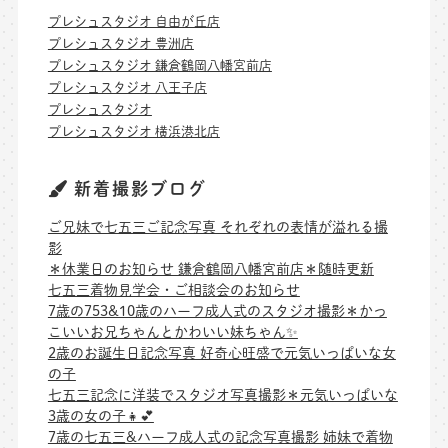
プレシュスタジオ 自由が丘店
プレシュスタジオ 豊洲店
プレシュスタジオ 鎌倉鶴岡八幡宮前店
プレシュスタジオ 八王子店
プレシュスタジオ
プレシュスタジオ 横浜港北店
新着撮影ブログ
ご兄妹で七五三ご記念写真 それぞれの表情が溢れる撮
影
＊休業日のお知らせ 鎌倉鶴岡八幡宮前店＊随時更新
七五三着物見学会・ご相談会のお知らせ
7歳の753&10歳のハーフ成人式のスタジオ撮影＊かっ
こいいお兄ちゃんとかわいい妹ちゃん✨
2歳のお誕生日記念写真 好奇心旺盛で元気いっぱいな女
の子
七五三記念に洋装でスタジオ写真撮影＊元気いっぱいな
3歳の女の子👧💕
7歳の七五三&ハーフ成人式の記念写真撮影 姉妹で着物