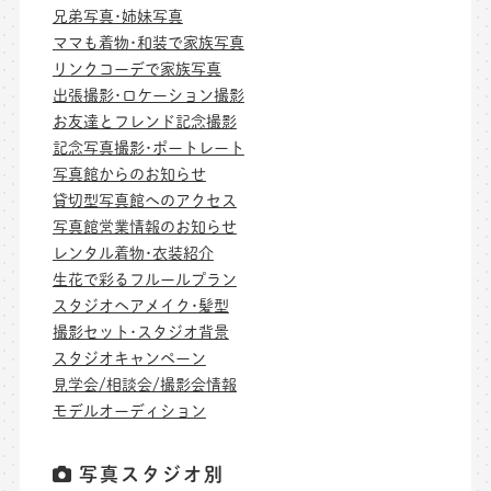
兄弟写真･姉妹写真
ママも着物･和装で家族写真
リンクコーデで家族写真
出張撮影･ロケーション撮影
お友達とフレンド記念撮影
記念写真撮影･ポートレート
写真館からのお知らせ
貸切型写真館へのアクセス
写真館営業情報のお知らせ
レンタル着物･衣装紹介
生花で彩るフルールプラン
スタジオヘアメイク･髪型
撮影セット･スタジオ背景
スタジオキャンペーン
見学会/相談会/撮影会情報
モデルオーディション
写真スタジオ別