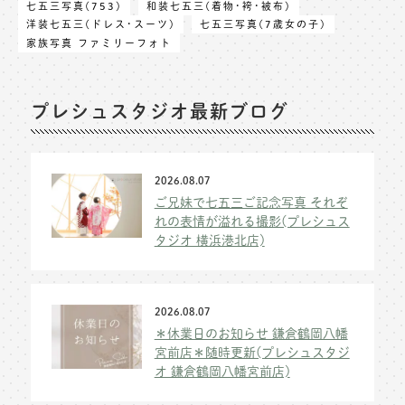
七五三写真(753)
和装七五三(着物･袴･被布)
洋装七五三(ドレス･スーツ)
七五三写真(7歳女の子)
家族写真 ファミリーフォト
プレシュスタジオ最新ブログ
2026.08.07
ご兄妹で七五三ご記念写真 それぞ
れの表情が溢れる撮影(プレシュス
タジオ 横浜港北店)
2026.08.07
＊休業日のお知らせ 鎌倉鶴岡八幡
宮前店＊随時更新(プレシュスタジ
オ 鎌倉鶴岡八幡宮前店)