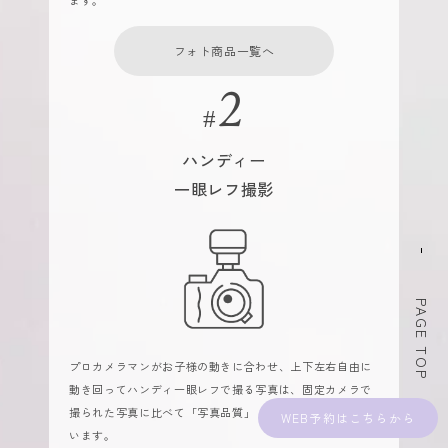
ます。
フォト商品一覧へ
ハンディー
一眼レフ撮影
PAGE TOP
プロカメラマンがお子様の動きに合わせ、上下左右自由に
動き回ってハンディ一眼レフで撮る写真は、固定カメラで
撮られた写真に比べて「写真品質」「アングル」が断然違
WEB予約
います。