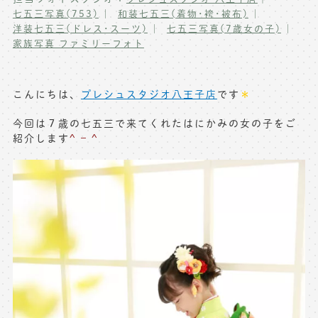
七五三写真(753)
和装七五三(着物･袴･被布)
写真商品一覧
ペット写真撮影
洋装七五三(ドレス･スーツ)
七五三写真(7歳女の子)
家族写真 ファミリーフォト
マタニティフォト撮影
お祝いギフトカード
初節句記念写真撮影
出張撮影(鎌倉)
こんにちは、
プレシュスタジオ八王子店
です
＊
フレンド記念撮影
今回は７歳の七五三で来てくれたはにかみの女の子をご
キャンペーン･限定プラン情報
フォトウェディング
紹介します
^ – ^
無料会員登録
料金シミュレーション
お問い合わせ窓口
店舗情報についてはお手数ですが
各店舗までお問い合わせください
toiawase@precieux-studio.com