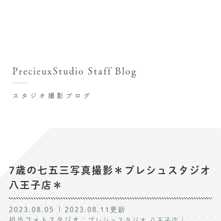
撮影シーン・料金
撮影シーン・料金TOP
スタジオ店舗
七五三(753)写真撮影
撮影のステップ・流れ
関東･東京都近郊
PrecieuxStudio Staff Blog
七五三お参り用着物レンタル
豊洲店
プレシュスタジオが選ばれる理由
お宮参り写真撮影
スタジオ撮影ブログ
自由が丘店
バースデーフォト撮影
レンタル着物･衣装
八王子店
ハーフバースデー撮影
お客様の声
横浜港北店 et Fleur
成人式写真撮影
鎌倉鶴岡八幡宮前店
スタジオブログ
卒業袴･卒業写真撮影
7歳の七五三写真撮影＊プレシュスタジオ
八王子店＊
入園入学･卒園卒業記念撮影
記念撮影コラム
ハーフ成人式･10歳の祝い記念撮影
2023.08.05
2023.08.11
更新
よくある質問
担当フォトスタジオ：
｜
プレシュスタジオ 八王子店
家族写真･記念写真撮影