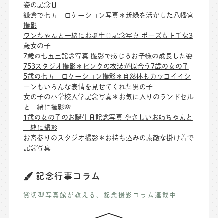
姿の記念日
鎌倉で七五三ロケーション写真＊新緑を活かした八幡宮
撮影
ワンちゃんと一緒にお誕生日記念写真 ポーズも上手な3
歳女の子
7歳の七五三記念写真 撮影で感じるお子様の成長した姿
753スタジオ撮影＊ピンクの衣装が似合う7歳の女の子
5歳の七五三ロケーション撮影＊自然体もカッコイイシ
ーンもいろんな表情を見せてくれた男の子
女の子の小学校入学記念写真＊お気に入りのランドセル
と一緒に撮影🌸
1歳の女の子のお誕生日記念写真 やさしいお姉ちゃんと
一緒に撮影
お宮参りのスタジオ撮影＊お持ち込みの素敵な掛け着で
記念写真
記念行事コラム
貸切型写真館が教える、記念撮影コラム連載中