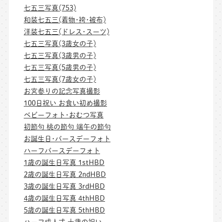
七五三写真(753)
和装七五三(着物･袴･被布)
洋装七五三(ドレス･スーツ)
七五三写真(3歳女の子)
七五三写真(3歳男の子)
七五三写真(5歳男の子)
七五三写真(7歳女の子)
お宮参りの記念写真撮影
100日祝い お食い初め撮影
ベビーフォト･おむつ写真
初節句 桃の節句 端午の節句
お誕生日･バースデーフォト
ハーフバースデーフォト
1歳の誕生日写真 1stHBD
2歳の誕生日写真 2ndHBD
3歳の誕生日写真 3rdHBD
4歳の誕生日写真 4thHBD
5歳の誕生日写真 5thHBD
ハーフ成人式 十歳の祝い