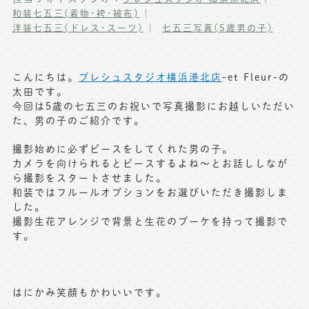
和装七五三(着物･袴･被布)
写真商品一覧
ペット写真撮影
洋装七五三(ドレス･スーツ)
七五三写真(5歳男の子)
マタニティフォト撮影
お祝いギフトカード
初節句記念写真撮影
こんにちは。
プレシュスタジオ横浜港北店
-et Fleur-の
出張撮影(鎌倉)
太田です。
フレンド記念撮影
今回は5歳の七五三のお祝いで写真撮影にお越しいただい
キャンペーン･限定プラン情報
た、男の子のご紹介です。
フォトウェディング
撮影始めに必ずピースをしてくれた男の子。
無料会員登録
カメラを向けられるとピースするよね〜とお話ししなが
ら撮影をスタートさせました。
料金シミュレーション
和装ではフルールオプションをお選びいただき撮影しま
した。
撮影生花アレンジで背景と生花のブーケを持って撮影で
お問い合わせ窓口
す。
店舗情報についてはお手数ですが
各店舗までお問い合わせください
toiawase@precieux-studio.com
はにかみ笑顔もかわいいです。