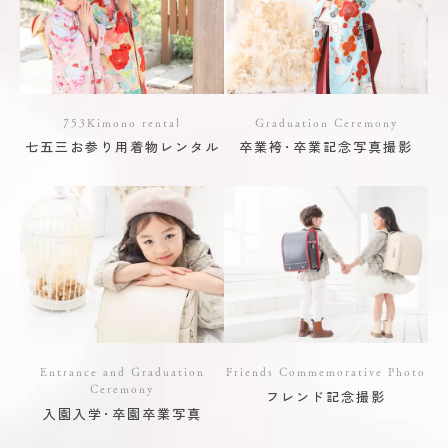
753Kimono rental
Graduation Ceremony
七五三お参り用着物レンタル
卒業袴･卒業記念写真撮影
Entrance and Graduation
Friends Commemorative Photo
Ceremony
フレンド記念撮影
入園入学･卒園卒業写真