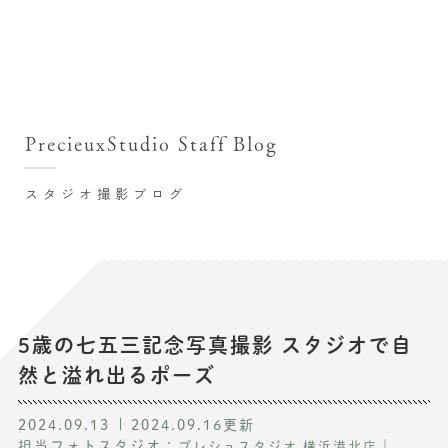
撮影シーン・料金
撮影シーン・料金TOP
スタジオ店舗
七五三(753)写真撮影
撮影のステップ・流れ
関東･東京都近郊
PrecieuxStudio Staff Blog
七五三お参り用着物レンタル
豊洲店
プレシュスタジオが選ばれる理由
お宮参り写真撮影
スタジオ撮影ブログ
自由が丘店
バースデーフォト撮影
レンタル着物･衣装
八王子店
ハーフバースデー撮影
お客様の声
横浜港北店 et Fleur
成人式写真撮影
鎌倉鶴岡八幡宮前店
スタジオブログ
卒業袴･卒業写真撮影
5歳の七五三記念写真撮影 スタジオで自
然と溢れ出るポーズ
入園入学･卒園卒業記念撮影
記念撮影コラム
ハーフ成人式･10歳の祝い記念撮影
2024.09.13
2024.09.16
更新
よくある質問
担当フォトスタジオ：
｜
プレシュスタジオ 横浜港北店
家族写真･記念写真撮影