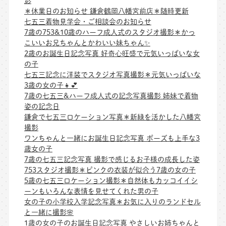
影
＊休業日のお知らせ 鎌倉鶴岡八幡宮前店＊随時更新
七五三着物見学会・ご相談会のお知らせ
7歳の753&10歳のハーフ成人式のスタジオ撮影＊かっ
こいいお兄ちゃんとかわいい妹ちゃん✨
2歳のお誕生日記念写真 好奇心旺盛で元気いっぱいな女
の子
七五三記念に洋装でスタジオ写真撮影＊元気いっぱいな
3歳の女の子👧💕
7歳の七五三&ハーフ成人式の記念写真撮影 姉妹で着物
姿の記念日
鎌倉で七五三ロケーション写真＊新緑を活かした八幡宮
撮影
ワンちゃんと一緒にお誕生日記念写真 ポーズも上手な3
歳女の子
7歳の七五三記念写真 撮影で感じるお子様の成長した姿
753スタジオ撮影＊ピンクの衣装が似合う7歳の女の子
5歳の七五三ロケーション撮影＊自然体もカッコイイシ
ーンもいろんな表情を見せてくれた男の子
女の子の小学校入学記念写真＊お気に入りのランドセル
と一緒に撮影🌸
1歳の女の子のお誕生日記念写真 やさしいお姉ちゃんと