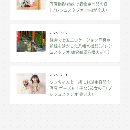
写真撮影 姉妹で着物姿の記念日
(プレシュスタジオ 自由が丘店)
2026.08.02
鎌倉で七五三ロケーション写真＊
新緑を活かした八幡宮撮影(プレシ
ュスタジオ 鎌倉鶴岡八幡宮前店)
2026.07.31
ワンちゃんと一緒にお誕生日記念
写真 ポーズも上手な3歳女の子(プ
レシュスタジオ 豊洲店)