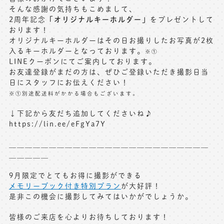
そんな感謝の気持ちもこめまして、
「オリジナルキーホルダー」
2周年記念
をプレゼントして
おります！
オリジナルキーホルダーはその日お撮りしたお写真が2枚
入るキーホルダーとなっております。
※①
LINEクーポンにてご案内しております。
お友達登録がまだの方は、ぜひご登録いただき撮影日当
日にスタッフにお伝えください！
※①別途配送料がかかる場合もございます。
↓下記から友だち追加してくださいね♪
https://lin.ee/eFgYa7Y
＿＿＿＿＿＿＿＿＿＿＿＿＿＿＿＿＿＿＿＿＿＿＿＿＿
＿＿＿＿＿
9月限定でとてもお得に撮影ができる
メモリーブック付き特別プラン
が大好評！
是非この機会に撮影してみてはいかがでしょうか。
皆様のご来店を心よりお待ちしております！