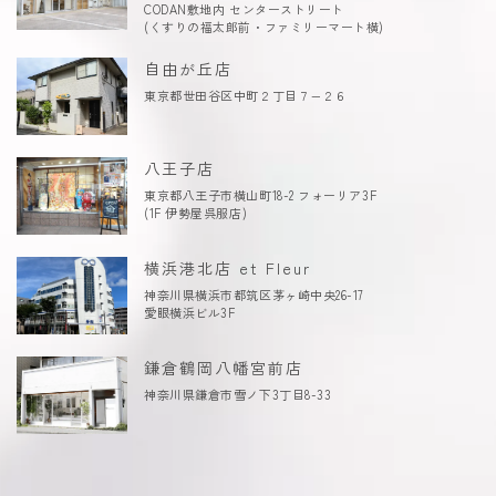
CODAN敷地内 センターストリート
(くすりの福太郎前・ファミリーマート横)
自由が丘店
東京都世田谷区中町２丁目７−２６
八王子店
東京都八王子市横山町18-2 フォーリア3F
(1F 伊勢屋呉服店)
横浜港北店 et Fleur
神奈川県横浜市都筑区茅ヶ崎中央26-17
愛眼横浜ビル3F
鎌倉鶴岡八幡宮前店
神奈川県鎌倉市雪ノ下3丁目8-33