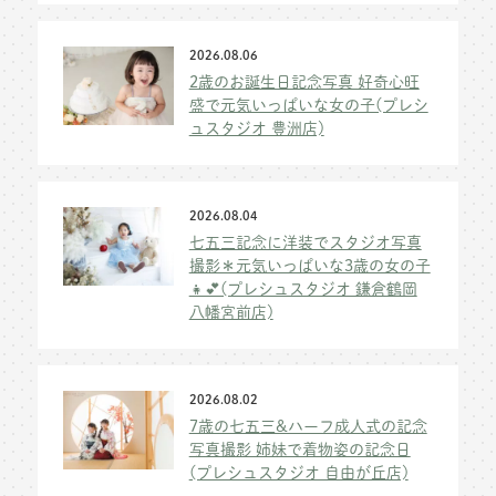
2026.08.06
2歳のお誕生日記念写真 好奇心旺
盛で元気いっぱいな女の子(プレシ
ュスタジオ 豊洲店)
2026.08.04
七五三記念に洋装でスタジオ写真
撮影＊元気いっぱいな3歳の女の子
👧💕(プレシュスタジオ 鎌倉鶴岡
八幡宮前店)
2026.08.02
7歳の七五三&ハーフ成人式の記念
写真撮影 姉妹で着物姿の記念日
(プレシュスタジオ 自由が丘店)