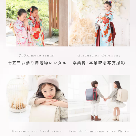
753Kimono rental
Graduation Ceremony
七五三お参り用着物レンタル
卒業袴･卒業記念写真撮影
Entrance and Graduation
Friends Commemorative Photo
Ceremony