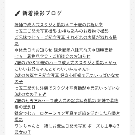
新着撮影ブログ
振袖で成人式スタジオ撮影＊二十歳のお祝い💐
七五三ご記念写真撮影 お持ち込みのお着物で撮影
ご兄妹で七五三ご記念写真 それぞれの表情が溢れる撮
影
＊休業日のお知らせ 鎌倉鶴岡八幡宮前店＊随時更新
七五三着物見学会・ご相談会のお知らせ
7歳の753&10歳のハーフ成人式のスタジオ撮影＊かっ
こいいお兄ちゃんとかわいい妹ちゃん✨
2歳のお誕生日記念写真 好奇心旺盛で元気いっぱいな女
の子
七五三記念に洋装でスタジオ写真撮影＊元気いっぱいな
3歳の女の子👧💕
7歳の七五三&ハーフ成人式の記念写真撮影 姉妹で着物
姿の記念日
鎌倉で七五三ロケーション写真＊新緑を活かした八幡宮
撮影
ワンちゃんと一緒にお誕生日記念写真 ポーズも上手な3
歳女の子