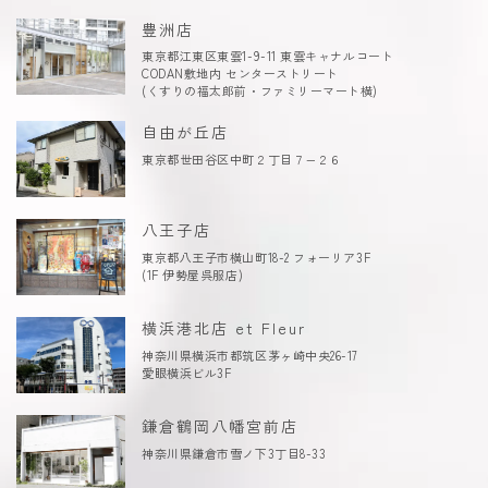
豊洲店
東京都江東区東雲1-9-11 東雲キャナルコート
CODAN敷地内 センターストリート
(くすりの福太郎前・ファミリーマート横)
自由が丘店
東京都世田谷区中町２丁目７−２６
八王子店
東京都八王子市横山町18-2 フォーリア3F
(1F 伊勢屋呉服店)
横浜港北店 et Fleur
神奈川県横浜市都筑区茅ヶ崎中央26-17
愛眼横浜ビル3F
鎌倉鶴岡八幡宮前店
神奈川県鎌倉市雪ノ下3丁目8-33