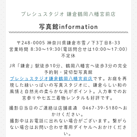
プレシュスタジオ 鎌倉鶴岡八幡宮前店
写真館information
〒248-0005 神奈川県鎌倉市雪ノ下3丁目8-33
営業時間 8:30〜19:30(電話問合せは10:00～17:00)
不定休
JR「鎌倉」駅徒歩10分、鶴岡八幡宮へ徒歩3分の完全
予約制・貸切型写真館
プレシュスタジオ鎌倉鶴岡八幡宮前店
です。お庭を再
現した緑いっぱいの写真スタジオに、鎌倉らしい和の
風情と自然光の柔らかな光がポイント。人力車でのお
宮参りや七五三着物レンタルも好評です。
撮影日当日のご連絡は店舗直通 0467-39-5180へお
かけください。
撮影中はお電話に出れない場合がございます。繋がら
ない場合はお問い合わせ専用ダイヤルへおかけくださ
い。