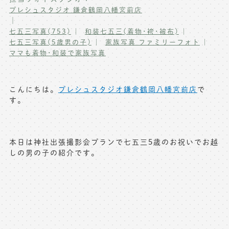
プレシュスタジオ 鎌倉鶴岡八幡宮前店
写真商品一覧
ペット写真撮影
｜
七五三写真(753)
和装七五三(着物･袴･被布)
マタニティフォト撮影
お祝いギフトカード
七五三写真(5歳男の子)
家族写真 ファミリーフォト
ママも着物･和装で家族写真
初節句記念写真撮影
出張撮影(鎌倉)
フレンド記念撮影
キャンペーン･限定プラン情報
こんにちは。
プレシュスタジオ鎌倉鶴岡八幡宮前店
で
フォトウェディング
す。
無料会員登録
料金シミュレーション
本日は神社出張撮影会プランで七五三5歳のお祝いでお越
しの男の子の紹介です。
お問い合わせ窓口
店舗情報についてはお手数ですが
各店舗までお問い合わせください
toiawase@precieux-studio.com