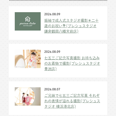
2026.08.09
振袖で成人式スタジオ撮影＊二十
歳のお祝い💐(プレシュスタジオ
鎌倉鶴岡八幡宮前店)
2026.08.09
七五三ご記念写真撮影 お持ち込み
のお着物で撮影(プレシュスタジオ
豊洲店)
2026.08.07
ご兄妹で七五三ご記念写真 それぞ
れの表情が溢れる撮影(プレシュス
タジオ 横浜港北店)