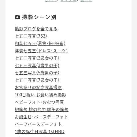
撮影シーン別
撮影ブログを全て見る
七五三写真(753)
和装七五三(着物･袴･被布)
洋装七五三(ドレス･スーツ)
七五三写真(3歳女の子)
七五三写真(3歳男の子)
七五三写真(5歳男の子)
七五三写真(7歳女の子)
お宮参りの記念写真撮影
100日祝い お食い初め撮影
ベビーフォト･おむつ写真
初節句 桃の節句 端午の節句
お誕生日･バースデーフォト
ハーフバースデーフォト
1歳の誕生日写真 1stHBD