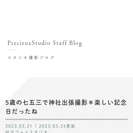
撮影シーン・料金
撮影シーン・料金TOP
スタジオ店舗
七五三(753)写真撮影
撮影のステップ・流れ
関東･東京都近郊
PrecieuxStudio Staff Blog
七五三お参り用着物レンタル
豊洲店
プレシュスタジオが選ばれる理由
お宮参り写真撮影
スタジオ撮影ブログ
自由が丘店
バースデーフォト撮影
レンタル着物･衣装
八王子店
ハーフバースデー撮影
お客様の声
横浜港北店 et Fleur
成人式写真撮影
鎌倉鶴岡八幡宮前店
スタジオブログ
卒業袴･卒業写真撮影
5歳の七五三で神社出張撮影＊楽しい記念
日だったね
入園入学･卒園卒業記念撮影
記念撮影コラム
ハーフ成人式･10歳の祝い記念撮影
2023.03.21
2023.03.24
更新
よくある質問
担当フォトスタジオ：
家族写真･記念写真撮影