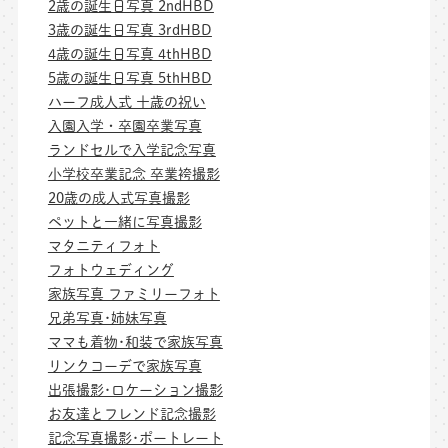
2歳の誕生日写真 2ndHBD
3歳の誕生日写真 3rdHBD
4歳の誕生日写真 4thHBD
5歳の誕生日写真 5thHBD
ハーフ成人式 十歳の祝い
入園入学・卒園卒業写真
ランドセルで入学記念写真
小学校卒業記念 卒業袴撮影
20歳の成人式写真撮影
ペットと一緒に写真撮影
マタニティフォト
フォトウェディング
家族写真 ファミリーフォト
兄弟写真･姉妹写真
ママも着物･和装で家族写真
リンクコーデで家族写真
出張撮影･ロケーション撮影
お友達とフレンド記念撮影
記念写真撮影･ポートレート