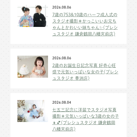
2026.08.06
7歳の753&10歳のハーフ成人式の
スタジオ撮影＊かっこいいお兄ち
ゃんとかわいい妹ちゃん✨(プレシ
ュスタジオ 鎌倉鶴岡八幡宮前店)
2026.08.06
2歳のお誕生日記念写真 好奇心旺
盛で元気いっぱいな女の子(プレシ
ュスタジオ 豊洲店)
2026.08.04
七五三記念に洋装でスタジオ写真
撮影＊元気いっぱいな3歳の女の子
👧💕(プレシュスタジオ 鎌倉鶴岡
八幡宮前店)