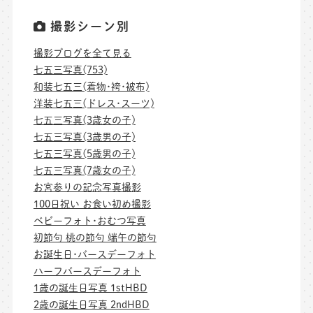
撮影シーン別
撮影ブログを全て見る
七五三写真(753)
和装七五三(着物･袴･被布)
洋装七五三(ドレス･スーツ)
七五三写真(3歳女の子)
七五三写真(3歳男の子)
七五三写真(5歳男の子)
七五三写真(7歳女の子)
お宮参りの記念写真撮影
100日祝い お食い初め撮影
ベビーフォト･おむつ写真
初節句 桃の節句 端午の節句
お誕生日･バースデーフォト
ハーフバースデーフォト
1歳の誕生日写真 1stHBD
2歳の誕生日写真 2ndHBD