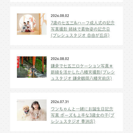
2026.08.02
7歳の七五三&ハーフ成人式の記念
写真撮影 姉妹で着物姿の記念日
(プレシュスタジオ 自由が丘店)
2026.08.02
鎌倉で七五三ロケーション写真＊
新緑を活かした八幡宮撮影(プレシ
ュスタジオ 鎌倉鶴岡八幡宮前店)
2026.07.31
ワンちゃんと一緒にお誕生日記念
写真 ポーズも上手な3歳女の子(プ
レシュスタジオ 豊洲店)