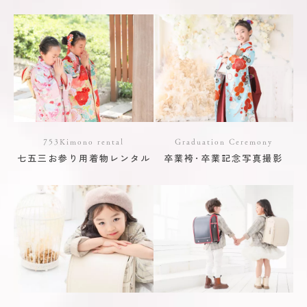
753Kimono rental
Graduation Ceremony
七五三お参り用着物レンタル
卒業袴･卒業記念写真撮影