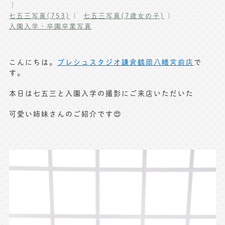
｜
写真商品一覧
七五三写真(753)
七五三写真(7歳女の子)
ペット写真撮影
入園入学・卒園卒業写真
マタニティフォト撮影
お祝いギフトカード
初節句記念写真撮影
こんにちは。
プレシュスタジオ鎌倉鶴岡八幡宮前店
で
出張撮影(鎌倉)
す。
フレンド記念撮影
キャンペーン･限定プラン情報
フォトウェディング
本日は七五三と入園入学の撮影にご来店いただいた
無料会員登録
可愛い姉妹さんのご紹介です😍
料金シミュレーション
お問い合わせ窓口
店舗情報についてはお手数ですが
各店舗までお問い合わせください
toiawase@precieux-studio.com