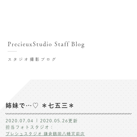
撮影シーン・料金
撮影シーン・料金TOP
スタジオ店舗
七五三(753)写真撮影
撮影のステップ・流れ
関東･東京都近郊
PrecieuxStudio Staff Blog
七五三お参り用着物レンタル
豊洲店
プレシュスタジオが選ばれる理由
お宮参り写真撮影
スタジオ撮影ブログ
自由が丘店
バースデーフォト撮影
レンタル着物･衣装
八王子店
ハーフバースデー撮影
お客様の声
横浜港北店 et Fleur
成人式写真撮影
鎌倉鶴岡八幡宮前店
スタジオブログ
卒業袴･卒業写真撮影
姉妹で…♡ ＊七五三＊
入園入学･卒園卒業記念撮影
記念撮影コラム
2020.07.04
2020.05.26
更新
ハーフ成人式･10歳の祝い記念撮影
担当フォトスタジオ：
よくある質問
プレシュスタジオ 鎌倉鶴岡八幡宮前店
家族写真･記念写真撮影