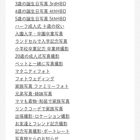
3歳の誕生日写真 3rdHBD
4歳の誕生日写真 4thHBD
5歳の誕生日写真 5thHBD
ハーフ成人式 十歳の祝い
入園入学・卒園卒業写真
ランドセルで入学記念写真
小学校卒業記念 卒業袴撮影
20歳の成人式写真撮影
ペットと一緒に写真撮影
マタニティフォト
フォトウェディング
家族写真 ファミリーフォト
兄弟写真･姉妹写真
ママも着物･和装で家族写真
リンクコーデで家族写真
出張撮影･ロケーション撮影
お友達とフレンド記念撮影
記念写真撮影･ポートレート
写真館からのお知らせ