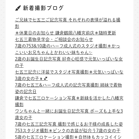
新着撮影ブログ
ご兄妹で七五三ご記念写真 それぞれの表情が溢れる撮
影
＊休業日のお知らせ 鎌倉鶴岡八幡宮前店＊随時更新
七五三着物見学会・ご相談会のお知らせ
7歳の753&10歳のハーフ成人式のスタジオ撮影＊かっ
こいいお兄ちゃんとかわいい妹ちゃん✨
2歳のお誕生日記念写真 好奇心旺盛で元気いっぱいな女
の子
七五三記念に洋装でスタジオ写真撮影＊元気いっぱいな
3歳の女の子👧💕
7歳の七五三&ハーフ成人式の記念写真撮影 姉妹で着物
姿の記念日
鎌倉で七五三ロケーション写真＊新緑を活かした八幡宮
撮影
ワンちゃんと一緒にお誕生日記念写真 ポーズも上手な3
歳女の子
7歳の七五三記念写真 撮影で感じるお子様の成長した姿
753スタジオ撮影＊ピンクの衣装が似合う7歳の女の子
5歳の七五三ロケーション撮影＊自然体もカッコイイシ