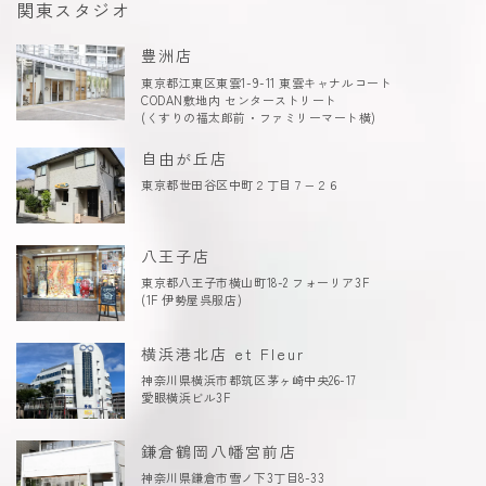
関東スタジオ
豊洲店
東京都江東区東雲1-9-11 東雲キャナルコート
CODAN敷地内 センターストリート
(くすりの福太郎前・ファミリーマート横)
自由が丘店
東京都世田谷区中町２丁目７−２６
八王子店
東京都八王子市横山町18-2 フォーリア3F
(1F 伊勢屋呉服店)
横浜港北店 et Fleur
神奈川県横浜市都筑区茅ヶ崎中央26-17
愛眼横浜ビル3F
鎌倉鶴岡八幡宮前店
神奈川県鎌倉市雪ノ下3丁目8-33