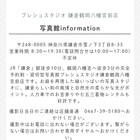
プレシュスタジオ 鎌倉鶴岡八幡宮前店
写真館information
〒248-0005 神奈川県鎌倉市雪ノ下3丁目8-33
営業時間 8:30〜19:30(電話問合せは10:00～17:00)
不定休
JR「鎌倉」駅徒歩10分、鶴岡八幡宮へ徒歩3分の完全
予約制・貸切型写真館プレシュスタジオ鎌倉鶴岡八幡
宮前店です。お庭を再現した緑いっぱいの写真スタジ
オに、鎌倉らしい和の風情と自然光の柔らかな光がポ
イント。人力車でのお宮参りや七五三着物レンタルも
好評です。
撮影日当日のご連絡は店舗直通 0467-39-5180へお
かけください。
撮影中はお電話に出れない場合がございます。繋がら
ない場合はお問い合わせ専用ダイヤルへおかけくださ
い。