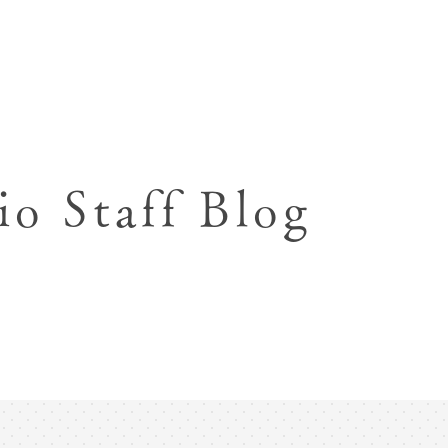
七五三お参り用着物レンタル
お宮参り写真撮影
ハーフバースデー撮影
成人式写真撮影
io Staff Blog
入園入学･卒園卒業記念撮影
ハーフ成人式･10歳
ペット写真撮影
マタニティフォト撮影
フレンド記念撮影
フォトウェディング