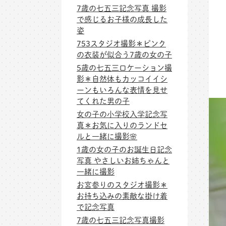
7歳の七五三記念写真 撮影
で感じるお子様の成長した
姿
753スタジオ撮影＊ピンク
の衣装が似合う7歳の女の子
5歳の七五三ロケーション撮
影＊自然体もカッコイイシ
ーンもいろんな表情を見せ
てくれた男の子
女の子の小学校入学記念写
真＊お気に入りのランドセ
ルと一緒に撮影🌸
1歳の女の子のお誕生日記念
写真 やさしいお姉ちゃんと
一緒に撮影
お宮参りのスタジオ撮影＊
お持ち込みの素敵な掛け着
で記念写真
7歳の七五三記念写真撮影