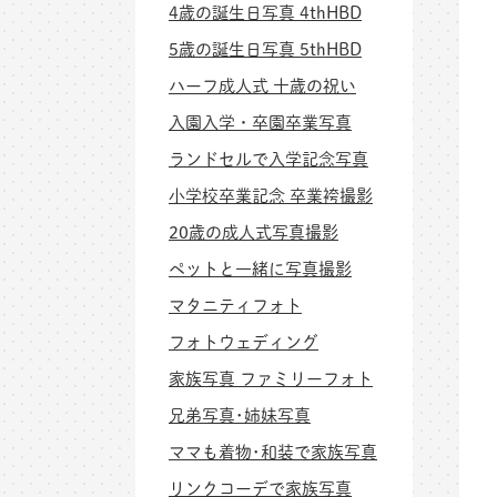
4歳の誕生日写真 4thHBD
5歳の誕生日写真 5thHBD
ハーフ成人式 十歳の祝い
入園入学・卒園卒業写真
ランドセルで入学記念写真
小学校卒業記念 卒業袴撮影
20歳の成人式写真撮影
ペットと一緒に写真撮影
マタニティフォト
フォトウェディング
家族写真 ファミリーフォト
兄弟写真･姉妹写真
ママも着物･和装で家族写真
リンクコーデで家族写真