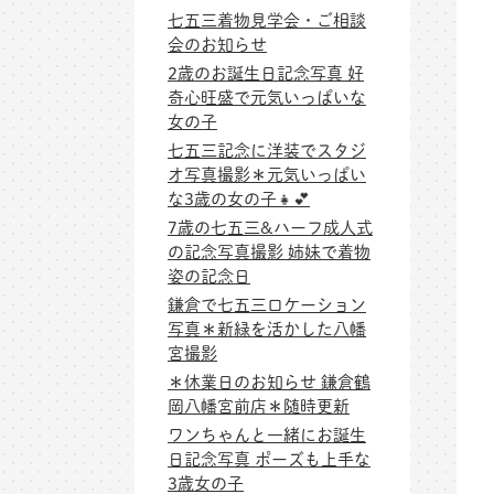
七五三着物見学会・ご相談
会のお知らせ
2歳のお誕生日記念写真 好
奇心旺盛で元気いっぱいな
女の子
七五三記念に洋装でスタジ
オ写真撮影＊元気いっぱい
な3歳の女の子👧💕
7歳の七五三&ハーフ成人式
の記念写真撮影 姉妹で着物
姿の記念日
鎌倉で七五三ロケーション
写真＊新緑を活かした八幡
宮撮影
＊休業日のお知らせ 鎌倉鶴
岡八幡宮前店＊随時更新
ワンちゃんと一緒にお誕生
日記念写真 ポーズも上手な
3歳女の子