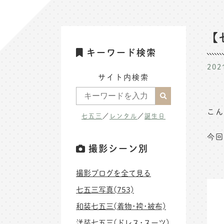
【
キーワード検索
202
サイト内検索
こん
七五三
／
レンタル
／
誕生日
今回
撮影シーン別
撮影ブログを全て見る
七五三写真(753)
和装七五三(着物･袴･被布)
洋装七五三(ドレス･スーツ)