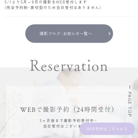
5/1より5月～8月の撮影をWEB受付します
(完全予約制･貸切型のため当日受付はありません)
撮影ブログ･お知らせ一覧へ
Reservation
PAGE TOP
WEBで撮影予約
（24時間受付）
3ヶ月後まで撮影予約受付中・
当日受付はございません。
WEB予約