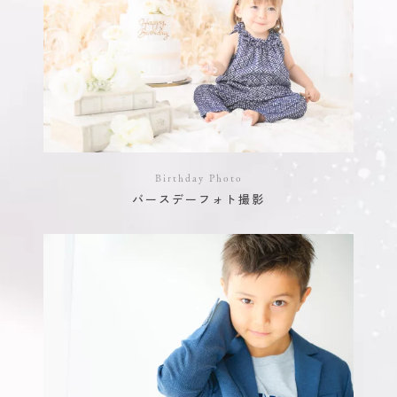
Birthday Photo
バースデーフォト撮影