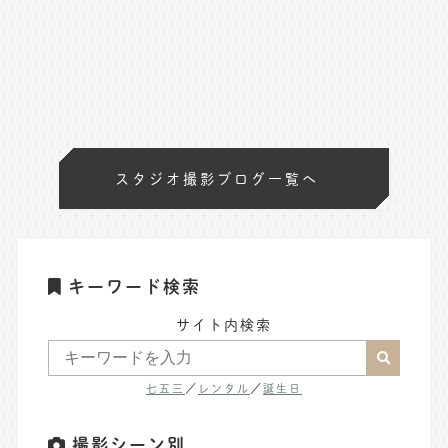
スタジオ撮影ブログ一覧へ
キーワード検索
サイト内検索
七五三
／
レンタル
／
誕生日
撮影シーン別