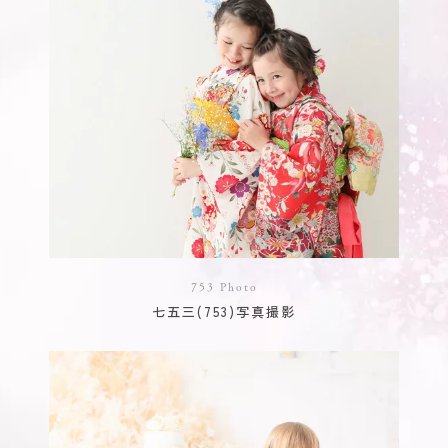
753 Photo
七五三(753)写真撮影