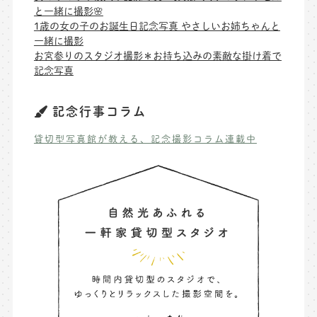
と一緒に撮影🌸
1歳の女の子のお誕生日記念写真 やさしいお姉ちゃんと
一緒に撮影
お宮参りのスタジオ撮影＊お持ち込みの素敵な掛け着で
記念写真
記念行事コラム
貸切型写真館が教える、記念撮影コラム連載中