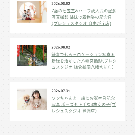
2026.08.02
7歳の七五三&ハーフ成人式の記念
写真撮影 姉妹で着物姿の記念日
(プレシュスタジオ 自由が丘店)
2026.08.02
鎌倉で七五三ロケーション写真＊
新緑を活かした八幡宮撮影(プレシ
ュスタジオ 鎌倉鶴岡八幡宮前店)
2026.07.31
ワンちゃんと一緒にお誕生日記念
写真 ポーズも上手な3歳女の子(プ
レシュスタジオ 豊洲店)