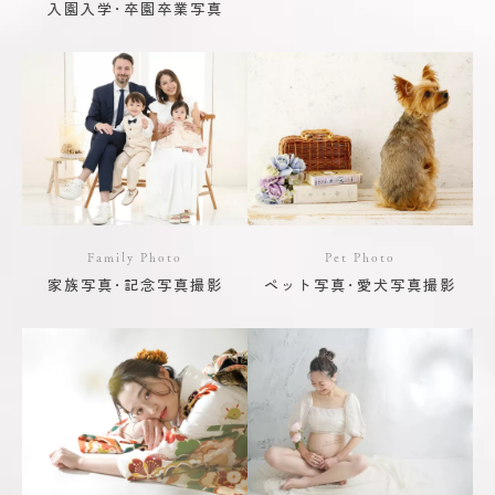
入園入学･卒園卒業写真
Family Photo
Pet Photo
家族写真･記念写真撮影
ペット写真･愛犬写真撮影