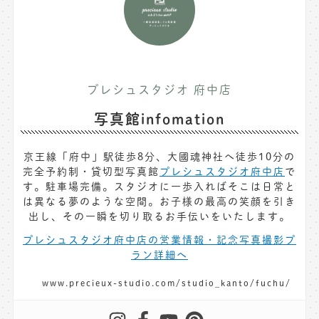
プレシュスタジオ 府中店
写真館infomation
京王線「府中」駅徒歩8分、大國魂神社へ徒歩10分の
完全予約制・貸切型写真館
プレシュスタジオ府中店
で
す。駐車場完備。スタジオに一歩入ればそこは日常と
は異なる夢のような空間。お子様の最高の笑顔を引き
出し、その一瞬を切り取るお手伝いをいたします。
プレシュスタジオ府中店の営業情報・記念写真撮影プ
ラン詳細へ
www.precieux-studio.com/studio_kanto/fuchu/