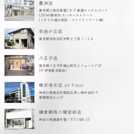
豊洲店
東京都江東区東雲1-9-11 東雲キャナルコート
CODAN敷地内 センターストリート
(くすりの福太郎前・ファミリーマート横)
自由が丘店
東京都世田谷区中町２丁目７−２６
八王子店
東京都八王子市横山町18-2 フォーリア3F
(1F 伊勢屋呉服店)
横浜港北店 et Fleur
神奈川県横浜市都筑区茅ヶ崎中央26-17
愛眼横浜ビル3F
鎌倉鶴岡八幡宮前店
神奈川県鎌倉市雪ノ下3丁目8-33