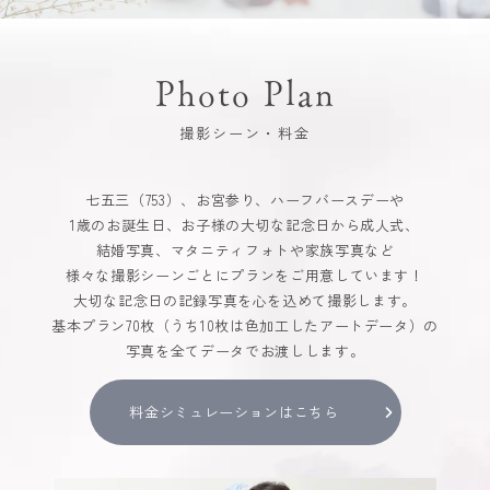
Photo Plan
撮影シーン・料金
七五三（753）、お宮参り、ハーフバースデーや
1歳のお誕生日、お子様の大切な記念日から成人式、
結婚写真、マタニティフォトや家族写真など
様々な撮影シーンごとにプランをご用意しています！
大切な記念日の記録写真を心を込めて撮影します。
基本プラン70枚（うち10枚は色加工したアートデータ）の
写真を全てデータでお渡しします。
料金シミュレーションはこちら