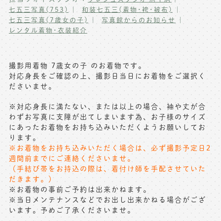
七五三写真(753)
和装七五三(着物･袴･被布)
写真商品一覧
ペット写真撮影
七五三写真(7歳女の子)
写真館からのお知らせ
レンタル着物･衣装紹介
マタニティフォト撮影
お祝いギフトカード
初節句記念写真撮影
出張撮影(鎌倉)
撮影用着物 7歳女の子 のお着物です。
フレンド記念撮影
対応身長をご確認の上、撮影日当日にお着物をご選択く
キャンペーン･限定プラン情報
ださいませ。
フォトウェディング
※対応身長に満たない、または以上の場合、袖や丈が合
無料会員登録
わずお写真に支障が出てしまいます為、お子様のサイズ
にあったお着物をお持ち込みいただくようお願いしてお
料金シミュレーション
ります。
※お着物をお持ち込みいただく場合は、必ず撮影予定日2
週間前までにご連絡くださいませ。
お問い合わせ窓口
（手結び帯をお持込の際は、着付け師を手配させていた
だきます。）
店舗情報についてはお手数ですが
※お着物の事前ご予約は出来かねます。
各店舗までお問い合わせください
※当日メンテナンスなどでお出し出来かねる場合がござ
toiawase@precieux-studio.com
います。予めご了承くださいませ。