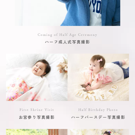
Coming of Half Age Ceremony
ハーフ成人式写真撮影
First Shrine Visit
Half Birthday Photo
お宮参り写真撮影
ハーフバースデー写真撮影