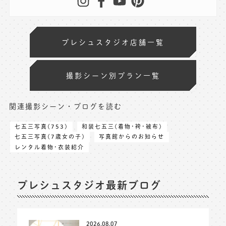
プレシュスタジオ店舗一覧
撮影シーン別プラン一覧
関連撮影シーン・ブログを読む
七五三写真(753)
和装七五三(着物･袴･被布)
七五三写真(7歳女の子)
写真館からのお知らせ
レンタル着物･衣装紹介
プレシュスタジオ最新ブログ
2026.08.07