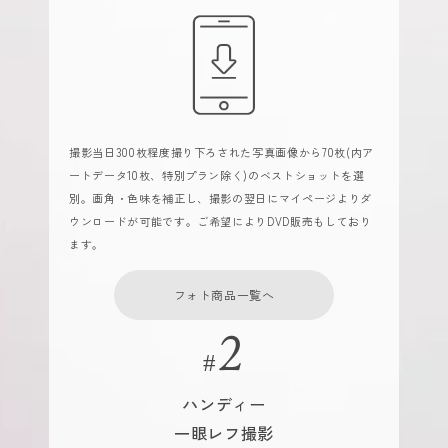
撮影当日300枚程度撮り下ろされた写真画像から70枚(内ア
ートデータ10枚、特別プラン除く)のベストショットを選
別。画角・色味を補正し、撮影の翌日にマイページよりダ
ウンロードが可能です。ご希望によりDVD販売もしており
ます。
フォト商品一覧へ
ハンディー
一眼レフ撮影