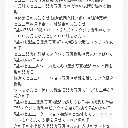
ご兄妹で七五三ご記念写真 それぞれの表情が溢れる撮
影
＊休業日のお知らせ 鎌倉鶴岡八幡宮前店＊随時更新
七五三着物見学会・ご相談会のお知らせ
7歳の753&10歳のハーフ成人式のスタジオ撮影＊かっ
こいいお兄ちゃんとかわいい妹ちゃん✨
2歳のお誕生日記念写真 好奇心旺盛で元気いっぱいな女
の子
七五三記念に洋装でスタジオ写真撮影＊元気いっぱいな
3歳の女の子👧💕
7歳の七五三&ハーフ成人式の記念写真撮影 姉妹で着物
姿の記念日
鎌倉で七五三ロケーション写真＊新緑を活かした八幡宮
撮影
ワンちゃんと一緒にお誕生日記念写真 ポーズも上手な3
歳女の子
7歳の七五三記念写真 撮影で感じるお子様の成長した姿
753スタジオ撮影＊ピンクの衣装が似合う7歳の女の子
5歳の七五三ロケーション撮影＊自然体もカッコイイシ
ーンもいろんな表情を見せてくれた男の子
女の子の小学校入学記念写真＊お気に入りのランドセル