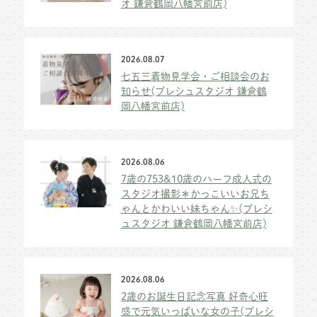
オ 鎌倉鶴岡八幡宮前店)
2026.08.07
七五三着物見学会・ご相談会のお
知らせ(プレシュスタジオ 鎌倉鶴
岡八幡宮前店)
2026.08.06
7歳の753&10歳のハーフ成人式の
スタジオ撮影＊かっこいいお兄ち
ゃんとかわいい妹ちゃん✨(プレシ
ュスタジオ 鎌倉鶴岡八幡宮前店)
2026.08.06
2歳のお誕生日記念写真 好奇心旺
盛で元気いっぱいな女の子(プレシ