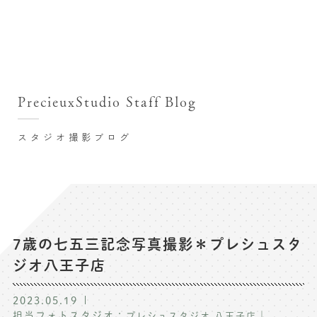
撮影シーン・料金
撮影シーン・料金TOP
スタジオ店舗
七五三(753)写真撮影
撮影のステップ・流れ
関東･東京都近郊
PrecieuxStudio Staff Blog
七五三お参り用着物レンタル
豊洲店
プレシュスタジオが選ばれる理由
お宮参り写真撮影
スタジオ撮影ブログ
自由が丘店
バースデーフォト撮影
レンタル着物･衣装
八王子店
ハーフバースデー撮影
お客様の声
横浜港北店 et Fleur
成人式写真撮影
鎌倉鶴岡八幡宮前店
スタジオブログ
卒業袴･卒業写真撮影
7歳の七五三記念写真撮影＊プレシュスタ
ジオ八王子店
入園入学･卒園卒業記念撮影
記念撮影コラム
ハーフ成人式･10歳の祝い記念撮影
2023.05.19
よくある質問
担当フォトスタジオ：
｜
プレシュスタジオ 八王子店
家族写真･記念写真撮影