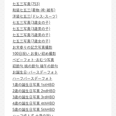
七五三写真(753)
和装七五三(着物･袴･被布)
洋装七五三(ドレス･スーツ)
七五三写真(3歳女の子)
七五三写真(3歳男の子)
七五三写真(5歳男の子)
七五三写真(7歳女の子)
お宮参りの記念写真撮影
100日祝い お食い初め撮影
ベビーフォト･おむつ写真
初節句 桃の節句 端午の節句
お誕生日･バースデーフォト
ハーフバースデーフォト
1歳の誕生日写真 1stHBD
2歳の誕生日写真 2ndHBD
3歳の誕生日写真 3rdHBD
4歳の誕生日写真 4thHBD
5歳の誕生日写真 5thHBD
ハーフ成人式 十歳の祝い