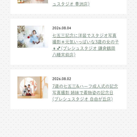
ュスタジオ 豊洲店)
2026.08.04
七五三記念に洋装でスタジオ写真
撮影＊元気いっぱいな3歳の女の子
👧💕(プレシュスタジオ 鎌倉鶴岡
八幡宮前店)
2026.08.02
7歳の七五三&ハーフ成人式の記念
写真撮影 姉妹で着物姿の記念日
(プレシュスタジオ 自由が丘店)