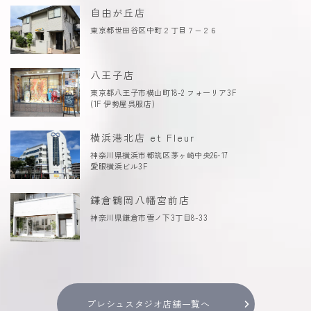
自由が丘店
東京都世田谷区中町２丁目７−２６
八王子店
東京都八王子市横山町18-2 フォーリア3F
(1F 伊勢屋呉服店)
横浜港北店 et Fleur
神奈川県横浜市都筑区茅ヶ崎中央26-17
愛眼横浜ビル3F
鎌倉鶴岡八幡宮前店
神奈川県鎌倉市雪ノ下3丁目8-33
プレシュスタジオ店舗一覧へ