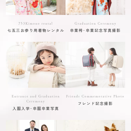
753Kimono rental
Graduation Ceremony
七五三お参り用着物レンタル
卒業袴･卒業記念写真撮影
Entrance and Graduation
Friends Commemorative Photo
Ceremony
フレンド記念撮影
入園入学･卒園卒業写真