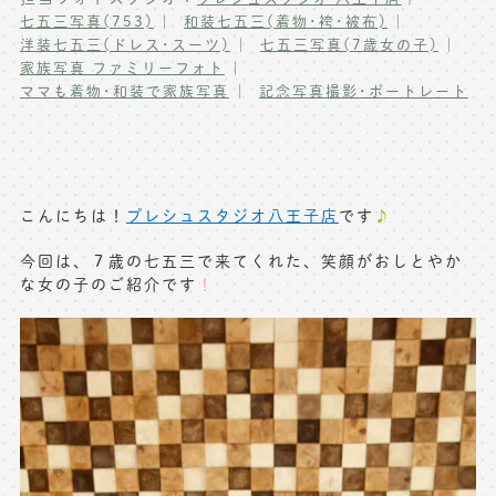
七五三写真(753)
和装七五三(着物･袴･被布)
写真商品一覧
ペット写真撮影
洋装七五三(ドレス･スーツ)
七五三写真(7歳女の子)
家族写真 ファミリーフォト
マタニティフォト撮影
お祝いギフトカード
ママも着物･和装で家族写真
記念写真撮影･ポートレート
初節句記念写真撮影
出張撮影(鎌倉)
フレンド記念撮影
キャンペーン･限定プラン情報
フォトウェディング
こんにちは！
プレシュスタジオ八王子店
です
♪
無料会員登録
今回は、７歳の七五三で来てくれた、笑顔がおしとやか
な女の子のご紹介です
！
料金シミュレーション
お問い合わせ窓口
店舗情報についてはお手数ですが
各店舗までお問い合わせください
toiawase@precieux-studio.com