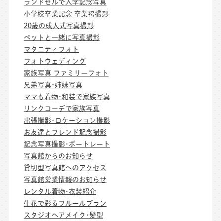
ランドセルで入学記念写真
小学校卒業記念 卒業袴撮影
20歳の成人式写真撮影
ペットと一緒に写真撮影
マタニティフォト
フォトウェディング
家族写真 ファミリーフォト
兄弟写真･姉妹写真
ママも着物･和装で家族写真
リンクコーデで家族写真
出張撮影･ロケーション撮影
お友達とフレンド記念撮影
記念写真撮影･ポートレート
写真館からのお知らせ
貸切型写真館へのアクセス
写真館営業情報のお知らせ
レンタル着物･衣装紹介
生花で彩るフルールプラン
スタジオヘアメイク･髪型