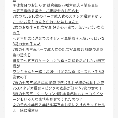
＊休業日のお知らせ 鎌倉鶴岡八幡宮前店＊随時更新
七五三着物見学会・ご相談会のお知らせ
7歳の753&10歳のハーフ成人式のスタジオ撮影＊かっ
こいいお兄ちゃんとかわいい妹ちゃん✨
2歳のお誕生日記念写真 好奇心旺盛で元気いっぱいな女
の子
七五三記念に洋装でスタジオ写真撮影＊元気いっぱいな
3歳の女の子👧💕
7歳の七五三&ハーフ成人式の記念写真撮影 姉妹で着物
姿の記念日
鎌倉で七五三ロケーション写真＊新緑を活かした八幡宮
撮影
ワンちゃんと一緒にお誕生日記念写真 ポーズも上手な3
歳女の子
7歳の七五三記念写真 撮影で感じるお子様の成長した姿
753スタジオ撮影＊ピンクの衣装が似合う7歳の女の子
5歳の七五三ロケーション撮影＊自然体もカッコイイシ
ーンもいろんな表情を見せてくれた男の子
女の子の小学校入学記念写真＊お気に入りのランドセル
と一緒に撮影🌸