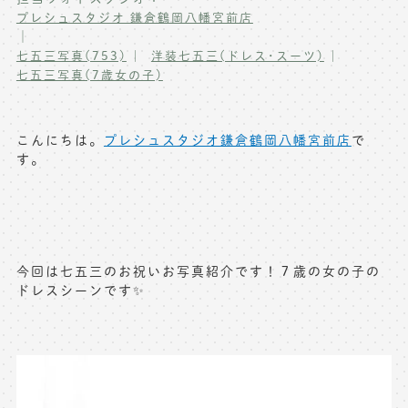
プレシュスタジオ 鎌倉鶴岡八幡宮前店
写真商品一覧
ペット写真撮影
｜
七五三写真(753)
洋装七五三(ドレス･スーツ)
マタニティフォト撮影
お祝いギフトカード
七五三写真(7歳女の子)
初節句記念写真撮影
出張撮影(鎌倉)
フレンド記念撮影
こんにちは。
プレシュスタジオ鎌倉鶴岡八幡宮前店
で
キャンペーン･限定プラン情報
す。
フォトウェディング
無料会員登録
料金シミュレーション
今回は七五三のお祝いお写真紹介です！７歳の女の子の
ドレスシーンです✨
お問い合わせ窓口
店舗情報についてはお手数ですが
各店舗までお問い合わせください
toiawase@precieux-studio.com