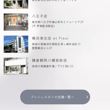
八王子店
東京都八王子市横山町18-2 フォーリア3F
(1F 伊勢屋呉服店)
横浜港北店 et Fleur
神奈川県横浜市都筑区茅ヶ崎中央26-17
愛眼横浜ビル3F
鎌倉鶴岡八幡宮前店
神奈川県鎌倉市雪ノ下3丁目8-33
プレシュスタジオ店舗一覧へ