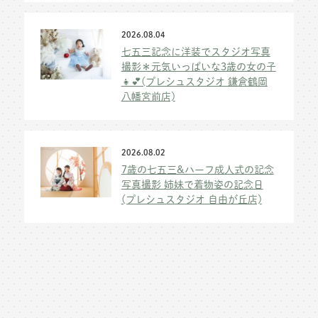
2026.08.04
七五三記念に洋装でスタジオ写真
撮影＊元気いっぱいな3歳の女の子
👧💕(プレシュスタジオ 鎌倉鶴岡
八幡宮前店)
2026.08.02
7歳の七五三&ハーフ成人式の記念
写真撮影 姉妹で着物姿の記念日
(プレシュスタジオ 自由が丘店)