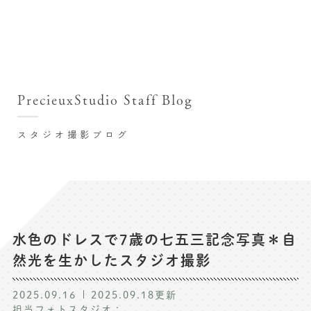
撮影シーン・料金
撮影シーン・料金TOP
スタジオ店舗
七五三(753)写真撮影
撮影のステップ・流れ
関東･東京都近郊
PrecieuxStudio Staff Blog
七五三お参り用着物レンタル
豊洲店
プレシュスタジオが選ばれる理由
お宮参り写真撮影
スタジオ撮影ブログ
自由が丘店
バースデーフォト撮影
レンタル着物･衣装
八王子店
ハーフバースデー撮影
お客様の声
横浜港北店 et Fleur
成人式写真撮影
鎌倉鶴岡八幡宮前店
スタジオブログ
卒業袴･卒業写真撮影
水色のドレスで7歳の七五三記念写真＊自
然光を生かしたスタジオ撮影
入園入学･卒園卒業記念撮影
記念撮影コラム
ハーフ成人式･10歳の祝い記念撮影
2025.09.16
2025.09.18
更新
よくある質問
担当フォトスタジオ：
家族写真･記念写真撮影