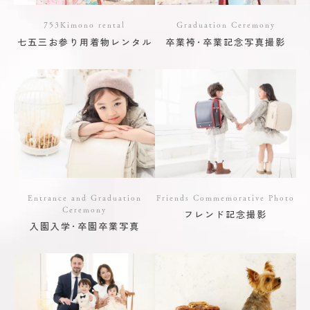
753Kimono rental
Graduation Ceremony
七五三お参り用着物レンタル
卒業袴･卒業記念写真撮影
Entrance and Graduation
Friends Commemorative Photo
Ceremony
フレンド記念撮影
入園入学･卒園卒業写真