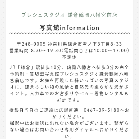
プレシュスタジオ 鎌倉鶴岡八幡宮前店
写真館information
〒248-0005 神奈川県鎌倉市雪ノ下3丁目8-33
営業時間 8:30〜19:30(電話問合せは10:00～17:00)
不定休
JR「鎌倉」駅徒歩10分、鶴岡八幡宮へ徒歩3分の完全
予約制・貸切型写真館プレシュスタジオ鎌倉鶴岡八幡
宮前店です。お庭を再現した緑いっぱいの写真スタジ
オに、鎌倉らしい和の風情と自然光の柔らかな光がポ
イント。人力車でのお宮参りや七五三着物レンタルも
好評です。
撮影日当日のご連絡は店舗直通 0467-39-5180へお
かけください。
撮影中はお電話に出れない場合がございます。繋がら
ない場合はお問い合わせ専用ダイヤルへおかけくださ
い。