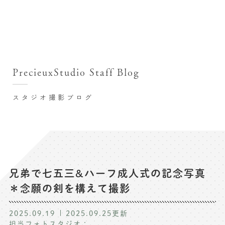
撮影シーン・料金
撮影シーン・料金TOP
スタジオ店舗
七五三(753)写真撮影
撮影のステップ・流れ
関東･東京都近郊
PrecieuxStudio Staff Blog
七五三お参り用着物レンタル
豊洲店
プレシュスタジオが選ばれる理由
お宮参り写真撮影
スタジオ撮影ブログ
自由が丘店
バースデーフォト撮影
レンタル着物･衣装
八王子店
ハーフバースデー撮影
お客様の声
横浜港北店 et Fleur
成人式写真撮影
鎌倉鶴岡八幡宮前店
スタジオブログ
卒業袴･卒業写真撮影
兄弟で七五三&ハーフ成人式の記念写真
＊念願の剣を構えて撮影
入園入学･卒園卒業記念撮影
記念撮影コラム
ハーフ成人式･10歳の祝い記念撮影
2025.09.19
2025.09.25
更新
よくある質問
担当フォトスタジオ：
家族写真･記念写真撮影