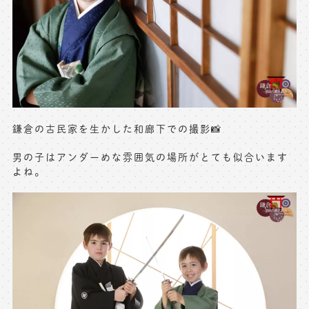
※上記アドレスは総合窓口となります
[営業時間] 9:00～17:00
[定休日] 土日祝日
マイページへログインする
鎌倉の古民家を生かした和廊下での撮影📸
無料会員登録はこちら
男の子はアンダーめな雰囲気の場所がとても似合います
よね。