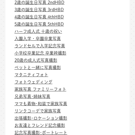
2歳の誕生日写真 2ndHBD
3歳の誕生日写真 3rdHBD
4歳の誕生日写真 4thHBD
5歳の誕生日写真 5thHBD
ハーフ成人式 十歳の祝い
入園入学・卒園卒業写真
ランドセルで入学記念写真
小学校卒業記念 卒業袴撮影
20歳の成人式写真撮影
ペットと一緒に写真撮影
マタニティフォト
フォトウェディング
家族写真 ファミリーフォト
兄弟写真･姉妹写真
ママも着物･和装で家族写真
リンクコーデで家族写真
出張撮影･ロケーション撮影
お友達とフレンド記念撮影
記念写真撮影･ポートレート