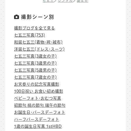
七五三
／
レンタル
／
誕生日
撮影シーン別
撮影ブログを全て見る
七五三写真(753)
和装七五三(着物･袴･被布)
洋装七五三(ドレス･スーツ)
七五三写真(3歳女の子)
七五三写真(3歳男の子)
七五三写真(5歳男の子)
七五三写真(7歳女の子)
お宮参りの記念写真撮影
100日祝い お食い初め撮影
ベビーフォト･おむつ写真
初節句 桃の節句 端午の節句
お誕生日･バースデーフォト
ハーフバースデーフォト
1歳の誕生日写真 1stHBD