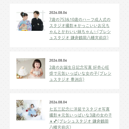
2026.08.06
7歳の753&10歳のハーフ成人式の
スタジオ撮影＊かっこいいお兄ち
ゃんとかわいい妹ちゃん✨(プレシ
ュスタジオ 鎌倉鶴岡八幡宮前店)
2026.08.06
2歳のお誕生日記念写真 好奇心旺
盛で元気いっぱいな女の子(プレシ
ュスタジオ 豊洲店)
2026.08.04
七五三記念に洋装でスタジオ写真
撮影＊元気いっぱいな3歳の女の子
👧💕(プレシュスタジオ 鎌倉鶴岡
八幡宮前店)