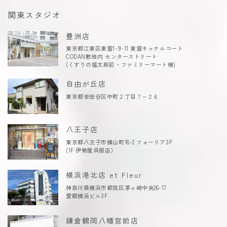
関東スタジオ
豊洲店
東京都江東区東雲1-9-11 東雲キャナルコート
CODAN敷地内 センターストリート
(くすりの福太郎前・ファミリーマート横)
自由が丘店
東京都世田谷区中町２丁目７−２６
八王子店
東京都八王子市横山町18-2 フォーリア3F
(1F 伊勢屋呉服店)
横浜港北店 et Fleur
神奈川県横浜市都筑区茅ヶ崎中央26-17
愛眼横浜ビル3F
鎌倉鶴岡八幡宮前店