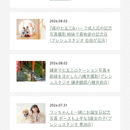
2026.08.02
7歳の七五三&ハーフ成人式の記念
写真撮影 姉妹で着物姿の記念日
(プレシュスタジオ 自由が丘店)
2026.08.02
鎌倉で七五三ロケーション写真＊
新緑を活かした八幡宮撮影(プレシ
ュスタジオ 鎌倉鶴岡八幡宮前店)
2026.07.31
ワンちゃんと一緒にお誕生日記念
写真 ポーズも上手な3歳女の子(プ
レシュスタジオ 豊洲店)