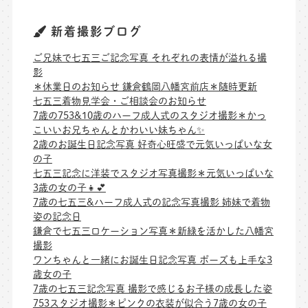
新着撮影ブログ
ご兄妹で七五三ご記念写真 それぞれの表情が溢れる撮
影
＊休業日のお知らせ 鎌倉鶴岡八幡宮前店＊随時更新
七五三着物見学会・ご相談会のお知らせ
7歳の753&10歳のハーフ成人式のスタジオ撮影＊かっ
こいいお兄ちゃんとかわいい妹ちゃん✨
2歳のお誕生日記念写真 好奇心旺盛で元気いっぱいな女
の子
七五三記念に洋装でスタジオ写真撮影＊元気いっぱいな
3歳の女の子👧💕
7歳の七五三&ハーフ成人式の記念写真撮影 姉妹で着物
姿の記念日
鎌倉で七五三ロケーション写真＊新緑を活かした八幡宮
撮影
ワンちゃんと一緒にお誕生日記念写真 ポーズも上手な3
歳女の子
7歳の七五三記念写真 撮影で感じるお子様の成長した姿
753スタジオ撮影＊ピンクの衣装が似合う7歳の女の子