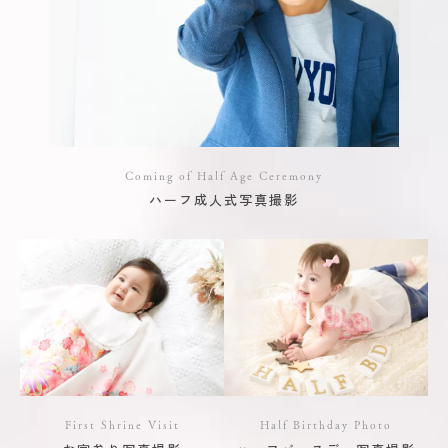
Coming of Half Age Ceremony
ハーフ成人式写真撮影
First Shrine Visit
Half Birthday Photo