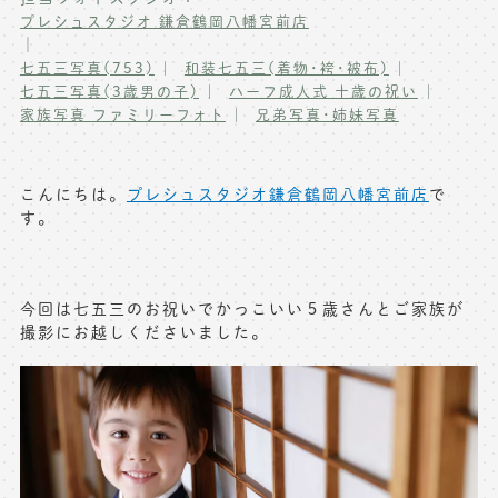
プレシュスタジオ 鎌倉鶴岡八幡宮前店
写真商品一覧
ペット写真撮影
｜
七五三写真(753)
和装七五三(着物･袴･被布)
マタニティフォト撮影
お祝いギフトカード
七五三写真(3歳男の子)
ハーフ成人式 十歳の祝い
家族写真 ファミリーフォト
兄弟写真･姉妹写真
初節句記念写真撮影
出張撮影(鎌倉)
フレンド記念撮影
キャンペーン･限定プラン情報
こんにちは。
プレシュスタジオ鎌倉鶴岡八幡宮前店
で
フォトウェディング
す。
無料会員登録
料金シミュレーション
今回は七五三のお祝いでかっこいい５歳さんとご家族が
撮影にお越しくださいました。
お問い合わせ窓口
店舗情報についてはお手数ですが
各店舗までお問い合わせください
toiawase@precieux-studio.com