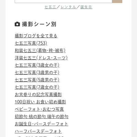
七五三
／
レンタル
／
誕生日
撮影シーン別
撮影ブログを全て見る
七五三写真(753)
和装七五三(着物･袴･被布)
洋装七五三(ドレス･スーツ)
七五三写真(3歳女の子)
七五三写真(3歳男の子)
七五三写真(5歳男の子)
七五三写真(7歳女の子)
お宮参りの記念写真撮影
100日祝い お食い初め撮影
ベビーフォト･おむつ写真
初節句 桃の節句 端午の節句
お誕生日･バースデーフォト
ハーフバースデーフォト