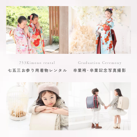
753Kimono rental
Graduation Ceremony
七五三お参り用着物レンタル
卒業袴･卒業記念写真撮影