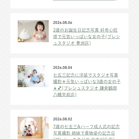
2026.08.06
2歳のお誕生日記念写真 好奇心旺
盛で元気いっぱいな女の子(プレシ
ュスタジオ 豊洲店)
2026.08.04
七五三記念に洋装でスタジオ写真
撮影＊元気いっぱいな3歳の女の子
👧💕(プレシュスタジオ 鎌倉鶴岡
八幡宮前店)
2026.08.02
7歳の七五三&ハーフ成人式の記念
写真撮影 姉妹で着物姿の記念日