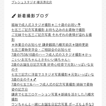
プレシュスタジオ 横浜港北店
新着撮影ブログ
振袖で成人式スタジオ撮影＊二十歳のお祝い💐
七五三ご記念写真撮影 お持ち込みのお着物で撮影
ご兄妹で七五三ご記念写真 それぞれの表情が溢れる撮
影
＊休業日のお知らせ 鎌倉鶴岡八幡宮前店＊随時更新
七五三着物見学会・ご相談会のお知らせ
7歳の753&10歳のハーフ成人式のスタジオ撮影＊かっ
こいいお兄ちゃんとかわいい妹ちゃん✨
2歳のお誕生日記念写真 好奇心旺盛で元気いっぱいな女
の子
七五三記念に洋装でスタジオ写真撮影＊元気いっぱいな
3歳の女の子👧💕
7歳の七五三&ハーフ成人式の記念写真撮影 姉妹で着物
姿の記念日
鎌倉で七五三ロケーション写真＊新緑を活かした八幡宮
撮影
ワンちゃんと一緒にお誕生日記念写真 ポーズも上手な3