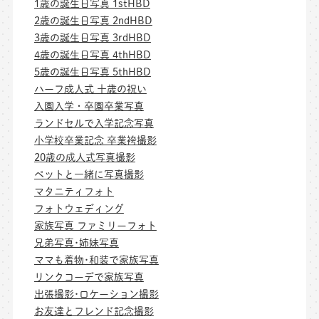
1歳の誕生日写真 1stHBD
2歳の誕生日写真 2ndHBD
3歳の誕生日写真 3rdHBD
4歳の誕生日写真 4thHBD
5歳の誕生日写真 5thHBD
ハーフ成人式 十歳の祝い
入園入学・卒園卒業写真
ランドセルで入学記念写真
小学校卒業記念 卒業袴撮影
20歳の成人式写真撮影
ペットと一緒に写真撮影
マタニティフォト
フォトウェディング
家族写真 ファミリーフォト
兄弟写真･姉妹写真
ママも着物･和装で家族写真
リンクコーデで家族写真
出張撮影･ロケーション撮影
お友達とフレンド記念撮影