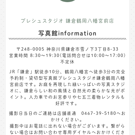
プレシュスタジオ 鎌倉鶴岡八幡宮前店
写真館information
〒248-0005 神奈川県鎌倉市雪ノ下3丁目8-33
営業時間 8:30〜19:30(電話問合せは10:00～17:00)
不定休
JR「鎌倉」駅徒歩10分、鶴岡八幡宮へ徒歩3分の完全
予約制・貸切型写真館プレシュスタジオ鎌倉鶴岡八幡
宮前店です。お庭を再現した緑いっぱいの写真スタジ
オに、鎌倉らしい和の風情と自然光の柔らかな光がポ
イント。人力車でのお宮参りや七五三着物レンタルも
好評です。
撮影日当日のご連絡は店舗直通 0467-39-5180へお
かけください。
撮影中はお電話に出れない場合がございます。繋がら
ない場合はお問い合わせ専用ダイヤルへおかけくださ