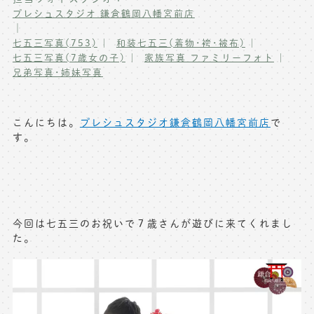
プレシュスタジオ 鎌倉鶴岡八幡宮前店
写真商品一覧
ペット写真撮影
｜
七五三写真(753)
和装七五三(着物･袴･被布)
マタニティフォト撮影
お祝いギフトカード
七五三写真(7歳女の子)
家族写真 ファミリーフォト
兄弟写真･姉妹写真
初節句記念写真撮影
出張撮影(鎌倉)
フレンド記念撮影
キャンペーン･限定プラン情報
こんにちは。
プレシュスタジオ鎌倉鶴岡八幡宮前店
で
フォトウェディング
す。
無料会員登録
料金シミュレーション
今回は七五三のお祝いで７歳さんが遊びに来てくれまし
お問い合わせ窓口
た。
店舗情報についてはお手数ですが
各店舗までお問い合わせください
toiawase@precieux-studio.com