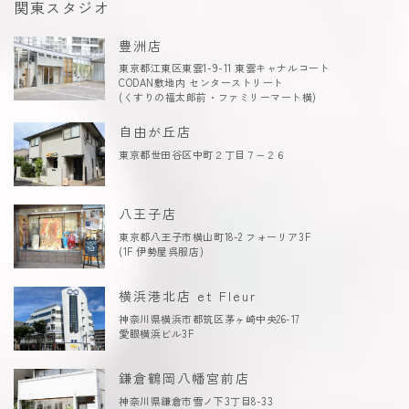
関東スタジオ
豊洲店
東京都江東区東雲1-9-11 東雲キャナルコート
CODAN敷地内 センターストリート
(くすりの福太郎前・ファミリーマート横)
自由が丘店
東京都世田谷区中町２丁目７−２６
八王子店
東京都八王子市横山町18-2 フォーリア3F
(1F 伊勢屋呉服店)
横浜港北店 et Fleur
神奈川県横浜市都筑区茅ヶ崎中央26-17
愛眼横浜ビル3F
鎌倉鶴岡八幡宮前店
神奈川県鎌倉市雪ノ下3丁目8-33