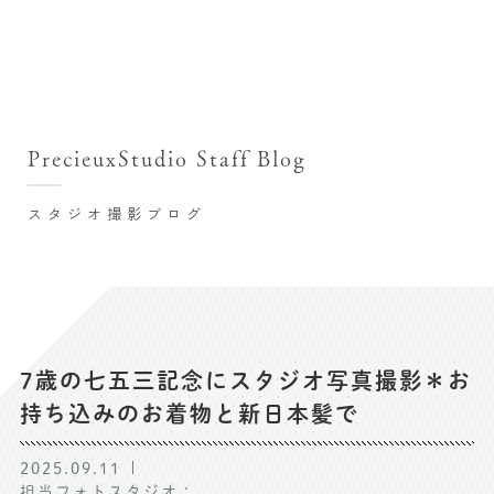
撮影シーン・料金
撮影シーン・料金TOP
スタジオ店舗
七五三(753)写真撮影
撮影のステップ・流れ
関東･東京都近郊
PrecieuxStudio Staff Blog
七五三お参り用着物レンタル
豊洲店
プレシュスタジオが選ばれる理由
お宮参り写真撮影
スタジオ撮影ブログ
自由が丘店
バースデーフォト撮影
レンタル着物･衣装
八王子店
ハーフバースデー撮影
お客様の声
横浜港北店 et Fleur
成人式写真撮影
鎌倉鶴岡八幡宮前店
スタジオブログ
卒業袴･卒業写真撮影
7歳の七五三記念にスタジオ写真撮影＊お
持ち込みのお着物と新日本髪で
入園入学･卒園卒業記念撮影
記念撮影コラム
ハーフ成人式･10歳の祝い記念撮影
2025.09.11
よくある質問
担当フォトスタジオ：
家族写真･記念写真撮影