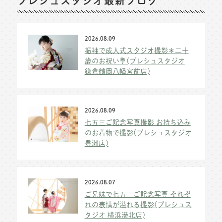
プレシュスタジオ最新ブログ
2026.08.09
振袖で成人式スタジオ撮影＊二十
歳のお祝い💐(プレシュスタジオ
鎌倉鶴岡八幡宮前店)
2026.08.09
七五三ご記念写真撮影 お持ち込み
のお着物で撮影(プレシュスタジオ
豊洲店)
2026.08.07
ご兄妹で七五三ご記念写真 それぞ
れの表情が溢れる撮影(プレシュス
タジオ 横浜港北店)