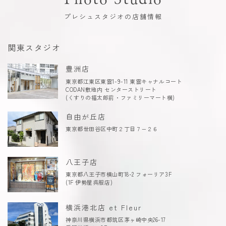
プレシュスタジオの店舗情報
関東スタジオ
豊洲店
東京都江東区東雲1-9-11 東雲キャナルコート
CODAN敷地内 センターストリート
(くすりの福太郎前・ファミリーマート横)
自由が丘店
東京都世田谷区中町２丁目７−２６
八王子店
東京都八王子市横山町18-2 フォーリア3F
(1F 伊勢屋呉服店)
横浜港北店 et Fleur
神奈川県横浜市都筑区茅ヶ崎中央26-17