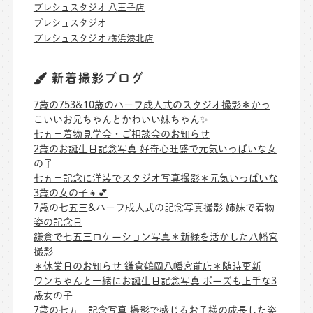
プレシュスタジオ 八王子店
プレシュスタジオ
プレシュスタジオ 横浜港北店
新着撮影ブログ
7歳の753&10歳のハーフ成人式のスタジオ撮影＊かっ
こいいお兄ちゃんとかわいい妹ちゃん✨
七五三着物見学会・ご相談会のお知らせ
2歳のお誕生日記念写真 好奇心旺盛で元気いっぱいな女
の子
七五三記念に洋装でスタジオ写真撮影＊元気いっぱいな
3歳の女の子👧💕
7歳の七五三&ハーフ成人式の記念写真撮影 姉妹で着物
姿の記念日
鎌倉で七五三ロケーション写真＊新緑を活かした八幡宮
撮影
＊休業日のお知らせ 鎌倉鶴岡八幡宮前店＊随時更新
ワンちゃんと一緒にお誕生日記念写真 ポーズも上手な3
歳女の子
7歳の七五三記念写真 撮影で感じるお子様の成長した姿