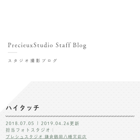
撮影シーン・料金
撮影シーン・料金TOP
スタジオ店舗
七五三(753)写真撮影
撮影のステップ・流れ
関東･東京都近郊
PrecieuxStudio Staff Blog
七五三お参り用着物レンタル
豊洲店
プレシュスタジオが選ばれる理由
お宮参り写真撮影
スタジオ撮影ブログ
自由が丘店
バースデーフォト撮影
レンタル着物･衣装
八王子店
ハーフバースデー撮影
お客様の声
横浜港北店 et Fleur
成人式写真撮影
鎌倉鶴岡八幡宮前店
スタジオブログ
卒業袴･卒業写真撮影
ハイタッチ
入園入学･卒園卒業記念撮影
記念撮影コラム
2018.07.05
2019.04.26
更新
ハーフ成人式･10歳の祝い記念撮影
担当フォトスタジオ：
よくある質問
プレシュスタジオ 鎌倉鶴岡八幡宮前店
家族写真･記念写真撮影