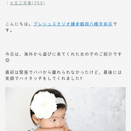
｜
七五三写真(753)
写真商品一覧
ペット写真撮影
マタニティフォト撮影
お祝いギフトカード
こんにちは。
プレシュスタジオ鎌倉鶴岡八幡宮前店
で
す。
初節句記念写真撮影
出張撮影(鎌倉)
フレンド記念撮影
キャンペーン･限定プラン情報
今日は、海外から遊びに来てくれた女の子のご紹介です
フォトウェディング
😊
無料会員登録
最初は緊張でパパから離れられなかったけど、最後には
笑顔でハイタッチをしてくれました‼️
料金シミュレーション
お問い合わせ窓口
店舗情報についてはお手数ですが
各店舗までお問い合わせください
toiawase@precieux-studio.com