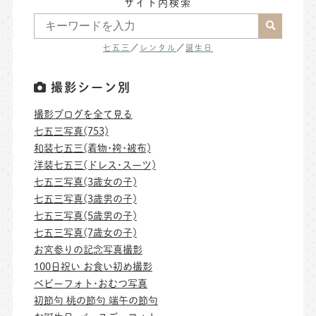
サイト内検索
七五三
／
レンタル
／
誕生日
撮影シーン別
撮影ブログを全て見る
七五三写真(753)
和装七五三(着物･袴･被布)
洋装七五三(ドレス･スーツ)
七五三写真(3歳女の子)
七五三写真(3歳男の子)
七五三写真(5歳男の子)
七五三写真(7歳女の子)
お宮参りの記念写真撮影
100日祝い お食い初め撮影
ベビーフォト･おむつ写真
初節句 桃の節句 端午の節句