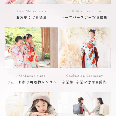
First Shrine Visit
Half Birthday Photo
お宮参り写真撮影
ハーフバースデー写真撮影
753Kimono rental
Graduation Ceremony
七五三お参り用着物レンタル
卒業袴･卒業記念写真撮影