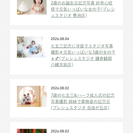
2歳のお誕生日記念写真 好奇心旺
盛で元気いっぱいな女の子(プレシ
ュスタジオ 豊洲店)
2026.08.04
七五三記念に洋装でスタジオ写真
撮影＊元気いっぱいな3歳の女の子
👧💕(プレシュスタジオ 鎌倉鶴岡
八幡宮前店)
2026.08.02
7歳の七五三&ハーフ成人式の記念
写真撮影 姉妹で着物姿の記念日
(プレシュスタジオ 自由が丘店)
2026.08.02