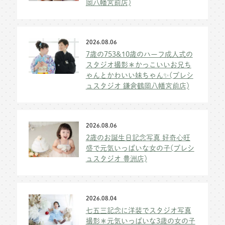
岡八幡宮前店)
2026.08.06
7歳の753&10歳のハーフ成人式の
スタジオ撮影＊かっこいいお兄ち
ゃんとかわいい妹ちゃん✨(プレシ
ュスタジオ 鎌倉鶴岡八幡宮前店)
2026.08.06
2歳のお誕生日記念写真 好奇心旺
盛で元気いっぱいな女の子(プレシ
ュスタジオ 豊洲店)
2026.08.04
七五三記念に洋装でスタジオ写真
撮影＊元気いっぱいな3歳の女の子