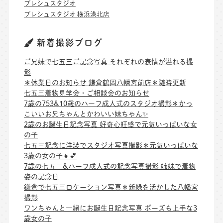
プレシュスタジオ
プレシュスタジオ 横浜港北店
新着撮影ブログ
ご兄妹で七五三ご記念写真 それぞれの表情が溢れる撮
影
＊休業日のお知らせ 鎌倉鶴岡八幡宮前店＊随時更新
七五三着物見学会・ご相談会のお知らせ
7歳の753&10歳のハーフ成人式のスタジオ撮影＊かっ
こいいお兄ちゃんとかわいい妹ちゃん✨
2歳のお誕生日記念写真 好奇心旺盛で元気いっぱいな女
の子
七五三記念に洋装でスタジオ写真撮影＊元気いっぱいな
3歳の女の子👧💕
7歳の七五三&ハーフ成人式の記念写真撮影 姉妹で着物
姿の記念日
鎌倉で七五三ロケーション写真＊新緑を活かした八幡宮
撮影
ワンちゃんと一緒にお誕生日記念写真 ポーズも上手な3
歳女の子