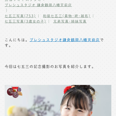
プレシュスタジオ 鎌倉鶴岡八幡宮前店
写真商品一覧
ペット写真撮影
｜
七五三写真(753)
和装七五三(着物･袴･被布)
マタニティフォト撮影
お祝いギフトカード
七五三写真(3歳女の子)
兄弟写真･姉妹写真
初節句記念写真撮影
出張撮影(鎌倉)
フレンド記念撮影
こんにちは。
プレシュスタジオ鎌倉鶴岡八幡宮前店
で
キャンペーン･限定プラン情報
す。
フォトウェディング
無料会員登録
今回は七五三の記念撮影のお写真を紹介します。
料金シミュレーション
お問い合わせ窓口
店舗情報についてはお手数ですが
各店舗までお問い合わせください
toiawase@precieux-studio.com