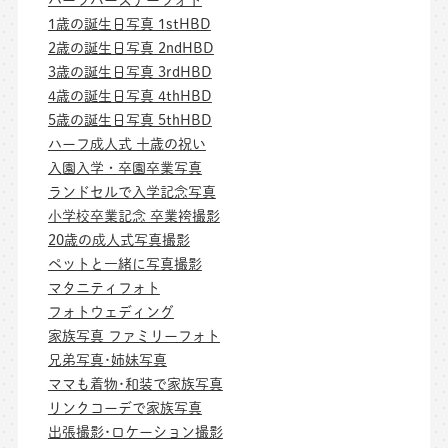
1歳の誕生日写真 1stHBD
2歳の誕生日写真 2ndHBD
3歳の誕生日写真 3rdHBD
4歳の誕生日写真 4thHBD
5歳の誕生日写真 5thHBD
ハーフ成人式 十歳の祝い
入園入学・卒園卒業写真
ランドセルで入学記念写真
小学校卒業記念 卒業袴撮影
20歳の成人式写真撮影
ペットと一緒に写真撮影
マタニティフォト
フォトウェディング
家族写真 ファミリーフォト
兄弟写真･姉妹写真
ママも着物･和装で家族写真
リンクコーデで家族写真
出張撮影･ロケーション撮影