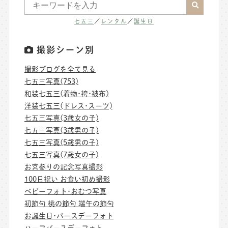
七五三
／
レンタル
／
誕生日
撮影シーン別
撮影ブログを全て見る
七五三写真(753)
和装七五三(着物･袴･被布)
洋装七五三(ドレス･スーツ)
七五三写真(3歳女の子)
七五三写真(3歳男の子)
七五三写真(5歳男の子)
七五三写真(7歳女の子)
お宮参りの記念写真撮影
100日祝い お食い初め撮影
ベビーフォト･おむつ写真
初節句 桃の節句 端午の節句
お誕生日･バースデーフォト
ハーフバースデーフォト