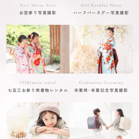
First Shrine Visit
Half Birthday Photo
お宮参り写真撮影
ハーフバースデー写真撮影
753Kimono rental
Graduation Ceremony
七五三お参り用着物レンタル
卒業袴･卒業記念写真撮影