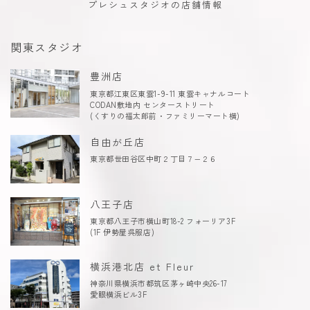
プレシュスタジオの店舗情報
関東スタジオ
豊洲店
東京都江東区東雲1-9-11 東雲キャナルコート
CODAN敷地内 センターストリート
(くすりの福太郎前・ファミリーマート横)
自由が丘店
東京都世田谷区中町２丁目７−２６
八王子店
東京都八王子市横山町18-2 フォーリア3F
(1F 伊勢屋呉服店)
横浜港北店 et Fleur
神奈川県横浜市都筑区茅ヶ崎中央26-17
愛眼横浜ビル3F