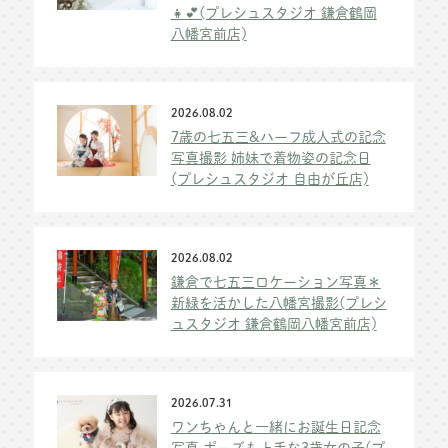
👧💕(プレシュスタジオ 鎌倉鶴岡
八幡宮前店)
2026.08.02
7歳の七五三&ハーフ成人式の記念
写真撮影 姉妹で着物姿の記念日
(プレシュスタジオ 自由が丘店)
2026.08.02
鎌倉で七五三ロケーション写真＊
新緑を活かした八幡宮撮影(プレシ
ュスタジオ 鎌倉鶴岡八幡宮前店)
2026.07.31
ワンちゃんと一緒にお誕生日記念
写真 ポーズも上手な3歳女の子(プ