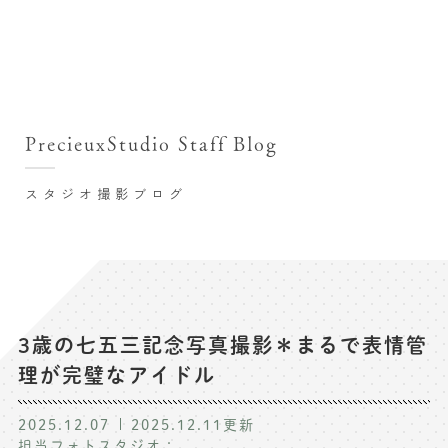
撮影シーン・料金
撮影シーン・料金TOP
スタジオ店舗
七五三(753)写真撮影
撮影のステップ・流れ
関東･東京都近郊
PrecieuxStudio Staff Blog
七五三お参り用着物レンタル
豊洲店
プレシュスタジオが選ばれる理由
お宮参り写真撮影
スタジオ撮影ブログ
自由が丘店
バースデーフォト撮影
レンタル着物･衣装
八王子店
ハーフバースデー撮影
お客様の声
横浜港北店 et Fleur
成人式写真撮影
鎌倉鶴岡八幡宮前店
スタジオブログ
卒業袴･卒業写真撮影
3歳の七五三記念写真撮影＊まるで表情管
理が完璧なアイドル
入園入学･卒園卒業記念撮影
記念撮影コラム
ハーフ成人式･10歳の祝い記念撮影
2025.12.07
2025.12.11
更新
よくある質問
担当フォトスタジオ：
家族写真･記念写真撮影