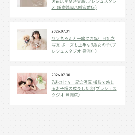
宮前店＊随時更新(プレシュスタジ
オ 鎌倉鶴岡八幡宮前店)
2026.07.31
ワンちゃんと一緒にお誕生日記念
写真 ポーズも上手な3歳女の子(プ
レシュスタジオ 豊洲店)
2026.07.30
7歳の七五三記念写真 撮影で感じ
るお子様の成長した姿(プレシュス
タジオ 豊洲店)