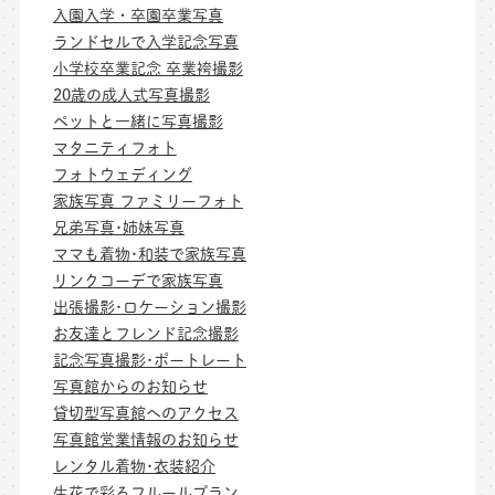
入園入学・卒園卒業写真
ランドセルで入学記念写真
小学校卒業記念 卒業袴撮影
20歳の成人式写真撮影
ペットと一緒に写真撮影
マタニティフォト
フォトウェディング
家族写真 ファミリーフォト
兄弟写真･姉妹写真
ママも着物･和装で家族写真
リンクコーデで家族写真
出張撮影･ロケーション撮影
お友達とフレンド記念撮影
記念写真撮影･ポートレート
写真館からのお知らせ
貸切型写真館へのアクセス
写真館営業情報のお知らせ
レンタル着物･衣装紹介
生花で彩るフルールプラン