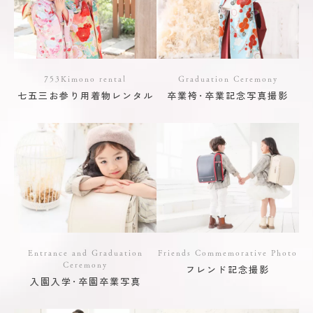
753Kimono rental
Graduation Ceremony
七五三お参り用着物レンタル
卒業袴･卒業記念写真撮影
Entrance and Graduation
Friends Commemorative Photo
Ceremony
フレンド記念撮影
入園入学･卒園卒業写真