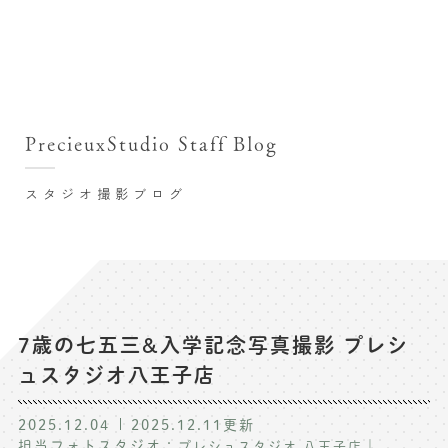
撮影シーン・料金
撮影シーン・料金TOP
スタジオ店舗
七五三(753)写真撮影
撮影のステップ・流れ
関東･東京都近郊
PrecieuxStudio Staff Blog
七五三お参り用着物レンタル
豊洲店
プレシュスタジオが選ばれる理由
お宮参り写真撮影
スタジオ撮影ブログ
自由が丘店
バースデーフォト撮影
レンタル着物･衣装
八王子店
ハーフバースデー撮影
お客様の声
横浜港北店 et Fleur
成人式写真撮影
鎌倉鶴岡八幡宮前店
スタジオブログ
卒業袴･卒業写真撮影
7歳の七五三&入学記念写真撮影 プレシ
ュスタジオ八王子店
入園入学･卒園卒業記念撮影
記念撮影コラム
ハーフ成人式･10歳の祝い記念撮影
2025.12.04
2025.12.11
更新
よくある質問
担当フォトスタジオ：
｜
プレシュスタジオ 八王子店
家族写真･記念写真撮影