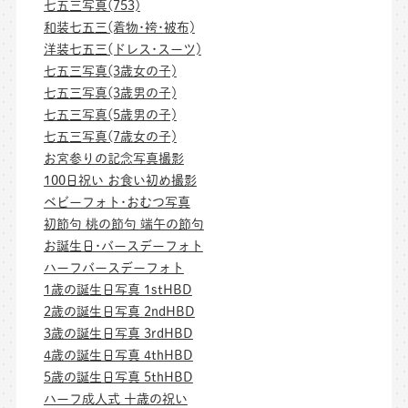
七五三写真(753)
和装七五三(着物･袴･被布)
洋装七五三(ドレス･スーツ)
七五三写真(3歳女の子)
七五三写真(3歳男の子)
七五三写真(5歳男の子)
七五三写真(7歳女の子)
お宮参りの記念写真撮影
100日祝い お食い初め撮影
ベビーフォト･おむつ写真
初節句 桃の節句 端午の節句
お誕生日･バースデーフォト
ハーフバースデーフォト
1歳の誕生日写真 1stHBD
2歳の誕生日写真 2ndHBD
3歳の誕生日写真 3rdHBD
4歳の誕生日写真 4thHBD
5歳の誕生日写真 5thHBD
ハーフ成人式 十歳の祝い