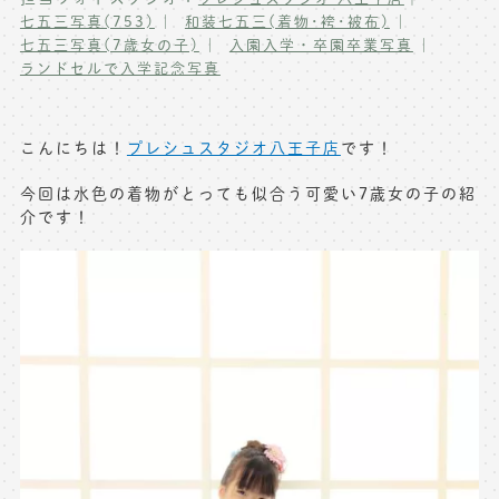
七五三写真(753)
和装七五三(着物･袴･被布)
写真商品一覧
ペット写真撮影
七五三写真(7歳女の子)
入園入学・卒園卒業写真
ランドセルで入学記念写真
マタニティフォト撮影
お祝いギフトカード
初節句記念写真撮影
出張撮影(鎌倉)
こんにちは！
プレシュスタジオ八王子店
です！
フレンド記念撮影
今回は水色の着物がとっても似合う可愛い7歳女の子の紹
キャンペーン･限定プラン情報
フォトウェディング
介です！
無料会員登録
料金シミュレーション
お問い合わせ窓口
店舗情報についてはお手数ですが
各店舗までお問い合わせください
toiawase@precieux-studio.com