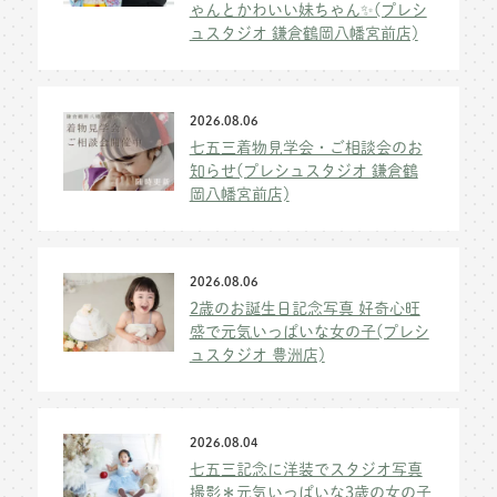
ゃんとかわいい妹ちゃん✨(プレシ
ュスタジオ 鎌倉鶴岡八幡宮前店)
2026.08.06
七五三着物見学会・ご相談会のお
知らせ(プレシュスタジオ 鎌倉鶴
岡八幡宮前店)
2026.08.06
2歳のお誕生日記念写真 好奇心旺
盛で元気いっぱいな女の子(プレシ
ュスタジオ 豊洲店)
2026.08.04
七五三記念に洋装でスタジオ写真
撮影＊元気いっぱいな3歳の女の子