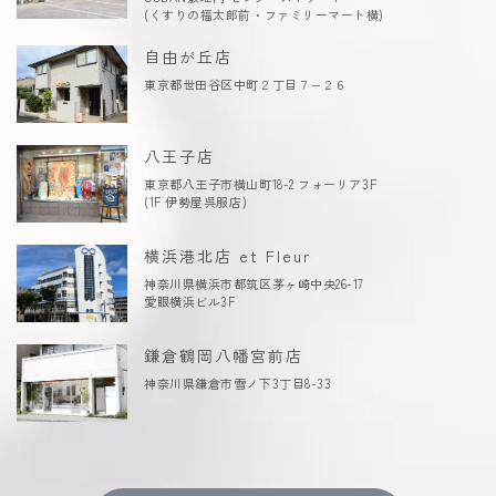
(くすりの福太郎前・ファミリーマート横)
自由が丘店
東京都世田谷区中町２丁目７−２６
八王子店
東京都八王子市横山町18-2 フォーリア3F
(1F 伊勢屋呉服店)
横浜港北店 et Fleur
神奈川県横浜市都筑区茅ヶ崎中央26-17
愛眼横浜ビル3F
鎌倉鶴岡八幡宮前店
神奈川県鎌倉市雪ノ下3丁目8-33