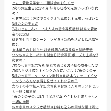
七五三着物見学会・ご相談会のお知らせ
2歳のお誕生日記念写真 好奇心旺盛で元気いっぱいな女
の子
七五三記念に洋装でスタジオ写真撮影＊元気いっぱいな
3歳の女の子👧💕
7歳の七五三&ハーフ成人式の記念写真撮影 姉妹で着物
姿の記念日
鎌倉で七五三ロケーション写真＊新緑を活かした八幡宮
撮影
＊休業日のお知らせ 鎌倉鶴岡八幡宮前店＊随時更新
ワンちゃんと一緒にお誕生日記念写真 ポーズも上手な3
歳女の子
7歳の七五三記念写真 撮影で感じるお子様の成長した姿
753スタジオ撮影＊ピンクの衣装が似合う7歳の女の子
5歳の七五三ロケーション撮影＊自然体もカッコイイシ
ーンもいろんな表情を見せてくれた男の子
女の子の小学校入学記念写真＊お気に入りのランドセル
と一緒に撮影🌸
1歳の女の子のお誕生日記念写真 やさしいお姉ちゃんと
一緒に撮影
お宮参りのスタジオ撮影＊お持ち込みの素敵な掛け着で