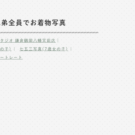
兄弟全員でお着物写真
｜
タジオ 鎌倉鶴岡八幡宮前店
の子)
七五三写真(7歳女の子)
ポートレート