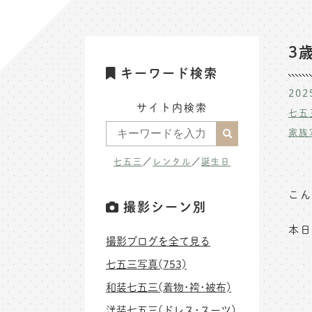
3
キーワード検索
202
サイト内検索
七五
家族
七五三
／
レンタル
／
誕生日
こん
撮影シーン別
本日
撮影ブログを全て見る
七五三写真(753)
和装七五三(着物･袴･被布)
洋装七五三(ドレス･スーツ)