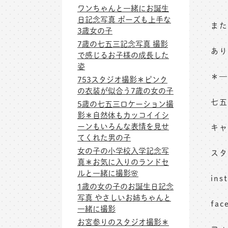
ワンちゃんと一緒にお誕生
日記念写真 ポーズも上手な
また
3歳女の子
7歳の七五三記念写真 撮影
あり
で感じるお子様の成長した
姿
＊—
753スタジオ撮影＊ピンク
の衣装が似合う7歳の女の子
七五
5歳の七五三ロケーション撮
影＊自然体もカッコイイシ
ーンもいろんな表情を見せ
キャ
てくれた男の子
女の子の小学校入学記念写
スタ
真＊お気に入りのランドセ
ルと一緒に撮影🌸
in
1歳の女の子のお誕生日記念
写真 やさしいお姉ちゃんと
fa
一緒に撮影
お宮参りのスタジオ撮影＊