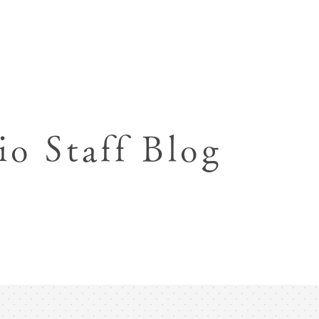
七五三お参り用着物レンタル
お宮参り写真撮影
ハーフバースデー撮影
成人式写真撮影
io Staff Blog
入園入学･卒園卒業記念撮影
ハーフ成人式･10歳
ペット写真撮影
マタニティフォト撮影
フレンド記念撮影
フォトウェディング