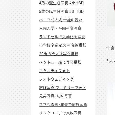
4歳の誕生日写真 4thHBD
5歳の誕生日写真 5thHBD
ハーフ成人式 十歳の祝い
入園入学・卒園卒業写真
ランドセルで入学記念写真
小学校卒業記念 卒業袴撮影
仲良
20歳の成人式写真撮影
3人
ペットと一緒に写真撮影
マタニティフォト
フォトウェディング
家族写真 ファミリーフォト
兄弟写真･姉妹写真
ママも着物･和装で家族写真
リンクコーデで家族写真