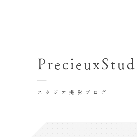
七五三(753)写真撮影
関東･東京都近郊
バースデーフォト撮影
PrecieuxStud
豊洲店
卒業袴･卒業写真撮影
自由が丘店
家族写真･記念写真撮影
八王子店
初節句記念写真撮影
スタジオ撮影ブログ
横浜港北店 et Fleur
鎌倉鶴岡八幡宮前店