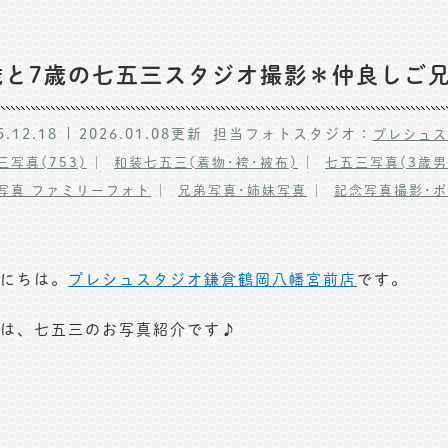
歳と7歳の七五三スタジオ撮影＊仲良しご
5.12.18
2026.01.08
更新
担当フォトスタジオ：
プレシュス
三写真(753)
和装七五三(着物･袴･被布)
七五三写真(3歳男
写真 ファミリーフォト
兄弟写真･姉妹写真
記念写真撮影･
にちは。
プレシュスタジオ鎌倉鶴岡八幡宮前店
です。
は、七五三のお写真紹介です♪