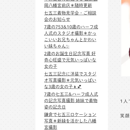
岡八幡宮前店＊随時更新
七五三着物見学会・ご相談
会のお知らせ
7歳の753&10歳のハーフ成
人式のスタジオ撮影＊かっ
こいいお兄ちゃんとかわい
い妹ちゃん✨
2歳のお誕生日記念写真 好
奇心旺盛で元気いっぱいな
女の子
七五三記念に洋装でスタジ
オ写真撮影＊元気いっぱい
な3歳の女の子👧💕
7歳の七五三&ハーフ成人式
の記念写真撮影 姉妹で着物
1人
姿の記念日
鎌倉で七五三ロケーション
笑顔
写真＊新緑を活かした八幡
宮撮影