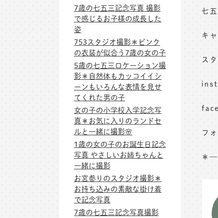
7歳の七五三記念写真 撮影
七五
で感じるお子様の成長した
姿
キャ
753スタジオ撮影＊ピンク
の衣装が似合う7歳の女の子
スタ
5歳の七五三ロケーション撮
影＊自然体もカッコイイシ
in
ーンもいろんな表情を見せ
てくれた男の子
fa
女の子の小学校入学記念写
真＊お気に入りのランドセ
ルと一緒に撮影🌸
フォ
1歳の女の子のお誕生日記念
写真 やさしいお姉ちゃんと
＊—
一緒に撮影
お宮参りのスタジオ撮影＊
お持ち込みの素敵な掛け着
で記念写真
7歳の七五三記念写真撮影