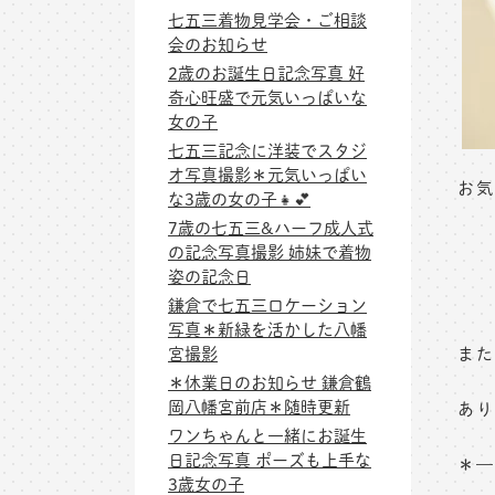
七五三着物見学会・ご相談
会のお知らせ
2歳のお誕生日記念写真 好
奇心旺盛で元気いっぱいな
女の子
七五三記念に洋装でスタジ
オ写真撮影＊元気いっぱい
お気
な3歳の女の子👧💕
7歳の七五三&ハーフ成人式
の記念写真撮影 姉妹で着物
姿の記念日
鎌倉で七五三ロケーション
写真＊新緑を活かした八幡
宮撮影
また
＊休業日のお知らせ 鎌倉鶴
岡八幡宮前店＊随時更新
あり
ワンちゃんと一緒にお誕生
日記念写真 ポーズも上手な
＊—
3歳女の子