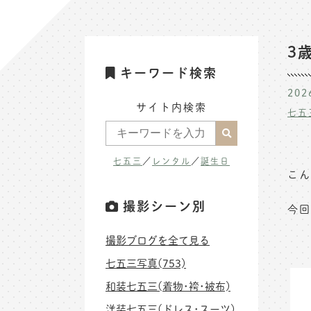
3
キーワード検索
202
サイト内検索
七五
七五三
／
レンタル
／
誕生日
こん
撮影シーン別
今回
撮影ブログを全て見る
七五三写真(753)
和装七五三(着物･袴･被布)
洋装七五三(ドレス･スーツ)