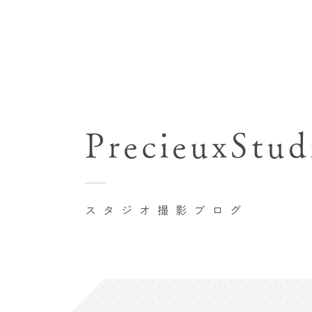
七五三(753)写真撮影
関東･東京都近郊
バースデーフォト撮影
PrecieuxStud
豊洲店
卒業袴･卒業写真撮影
自由が丘店
家族写真･記念写真撮影
八王子店
初節句記念写真撮影
スタジオ撮影ブログ
横浜港北店 et Fleur
鎌倉鶴岡八幡宮前店