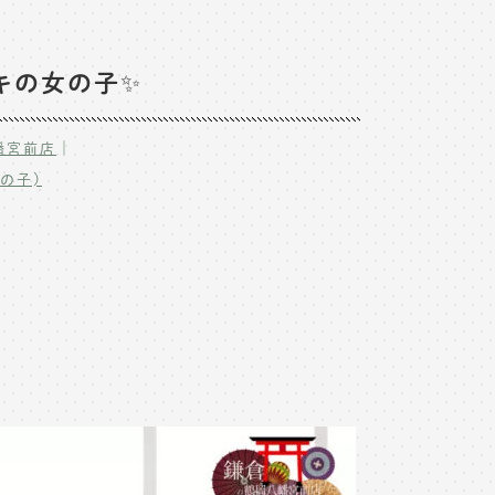
キの女の子✨
｜
幡宮前店
の子)