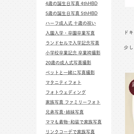
4歳の誕生日写真 4thHBD
5歳の誕生日写真 5thHBD
ハーフ成人式 十歳の祝い
ドキ
入園入学・卒園卒業写真
ランドセルで入学記念写真
少し
小学校卒業記念 卒業袴撮影
20歳の成人式写真撮影
ペットと一緒に写真撮影
マタニティフォト
フォトウェディング
家族写真 ファミリーフォト
兄弟写真･姉妹写真
ママも着物･和装で家族写真
リンクコーデで家族写真