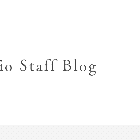
七五三お参り用着物レンタル
お宮参り写真撮影
ハーフバースデー撮影
成人式写真撮影
io Staff Blog
入園入学･卒園卒業記念撮影
ハーフ成人式･10歳
ペット写真撮影
マタニティフォト撮影
フレンド記念撮影
フォトウェディング