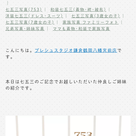
｜
写真商品一覧
七五三写真(753)
和装七五三(着物･袴･被布)
ペット写真撮影
洋装七五三(ドレス･スーツ)
七五三写真(3歳女の子)
七五三写真(7歳女の子)
マタニティフォト撮影
家族写真 ファミリーフォト
お祝いギフトカード
兄弟写真･姉妹写真
ママも着物･和装で家族写真
初節句記念写真撮影
出張撮影(鎌倉)
フレンド記念撮影
こんにちは。
プレシュスタジオ鎌倉鶴岡八幡宮前店
で
キャンペーン･限定プラン情報
フォトウェディング
す。
無料会員登録
本日は七五三のご記念でお越しいただいた仲良しご姉妹
料金シミュレーション
の紹介です。
お問い合わせ窓口
店舗情報についてはお手数ですが
各店舗までお問い合わせください
toiawase@precieux-studio.com