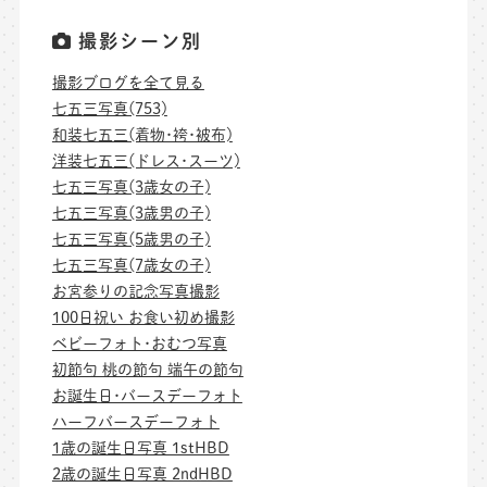
撮影シーン別
撮影ブログを全て見る
七五三写真(753)
和装七五三(着物･袴･被布)
洋装七五三(ドレス･スーツ)
七五三写真(3歳女の子)
七五三写真(3歳男の子)
七五三写真(5歳男の子)
七五三写真(7歳女の子)
お宮参りの記念写真撮影
100日祝い お食い初め撮影
ベビーフォト･おむつ写真
初節句 桃の節句 端午の節句
お誕生日･バースデーフォト
ハーフバースデーフォト
1歳の誕生日写真 1stHBD
2歳の誕生日写真 2ndHBD