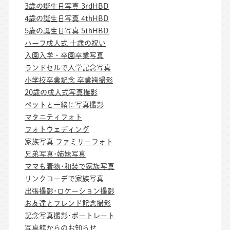
3歳の誕生日写真 3rdHBD
4歳の誕生日写真 4thHBD
5歳の誕生日写真 5thHBD
ハーフ成人式 十歳の祝い
入園入学・卒園卒業写真
ランドセルで入学記念写真
小学校卒業記念 卒業袴撮影
20歳の成人式写真撮影
ペットと一緒に写真撮影
マタニティフォト
フォトウェディング
家族写真 ファミリーフォト
兄弟写真･姉妹写真
ママも着物･和装で家族写真
リンクコーデで家族写真
出張撮影･ロケーション撮影
お友達とフレンド記念撮影
記念写真撮影･ポートレート
写真館からのお知らせ