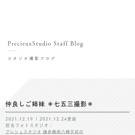
撮影シーン・料金
撮影シーン・料金TOP
スタジオ店舗
七五三(753)写真撮影
撮影のステップ・流れ
関東･東京都近郊
PrecieuxStudio Staff Blog
七五三お参り用着物レンタル
豊洲店
プレシュスタジオが選ばれる理由
お宮参り写真撮影
スタジオ撮影ブログ
自由が丘店
バースデーフォト撮影
レンタル着物･衣装
八王子店
ハーフバースデー撮影
お客様の声
横浜港北店 et Fleur
成人式写真撮影
鎌倉鶴岡八幡宮前店
スタジオブログ
卒業袴･卒業写真撮影
仲良しご姉妹 ＊七五三撮影＊
入園入学･卒園卒業記念撮影
記念撮影コラム
2021.12.19
2021.12.24
更新
ハーフ成人式･10歳の祝い記念撮影
担当フォトスタジオ：
よくある質問
プレシュスタジオ 鎌倉鶴岡八幡宮前店
家族写真･記念写真撮影