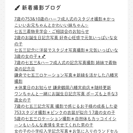
新着撮影ブログ
7歳の753&10歳のハーフ成人式のスタジオ撮影＊かっ
こいいお兄ちゃんとかわいい妹ちゃん✨
七五三着物見学会・ご相談会のお知らせ
2歳のお誕生日記念写真 好奇心旺盛で元気いっぱいな女
の子
七五三記念に洋装でスタジオ写真撮影＊元気いっぱいな
3歳の女の子👧💕
7歳の七五三&ハーフ成人式の記念写真撮影 姉妹で着物
姿の記念日
鎌倉で七五三ロケーション写真＊新緑を活かした八幡宮
撮影
＊休業日のお知らせ 鎌倉鶴岡八幡宮前店＊随時更新
ワンちゃんと一緒にお誕生日記念写真 ポーズも上手な3
歳女の子
7歳の七五三記念写真 撮影で感じるお子様の成長した姿
753スタジオ撮影＊ピンクの衣装が似合う7歳の女の子
5歳の七五三ロケーション撮影＊自然体もカッコイイシ
ーンもいろんな表情を見せてくれた男の子
女の子の小学校入学記念写真＊お気に入りのランドセル