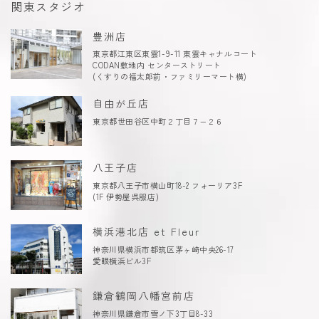
関東スタジオ
豊洲店
東京都江東区東雲1-9-11 東雲キャナルコート
CODAN敷地内 センターストリート
(くすりの福太郎前・ファミリーマート横)
自由が丘店
東京都世田谷区中町２丁目７−２６
八王子店
東京都八王子市横山町18-2 フォーリア3F
(1F 伊勢屋呉服店)
横浜港北店 et Fleur
神奈川県横浜市都筑区茅ヶ崎中央26-17
愛眼横浜ビル3F
鎌倉鶴岡八幡宮前店
神奈川県鎌倉市雪ノ下3丁目8-33