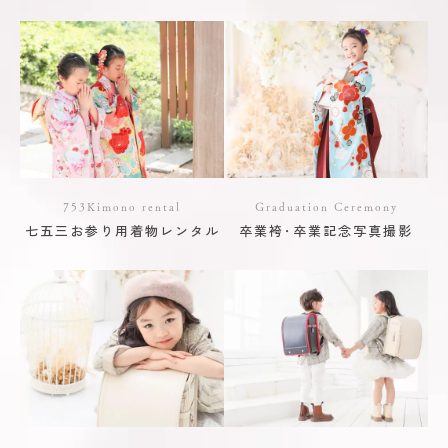
753Kimono rental
Graduation Ceremony
七五三お参り用着物レンタル
卒業袴･卒業記念写真撮影