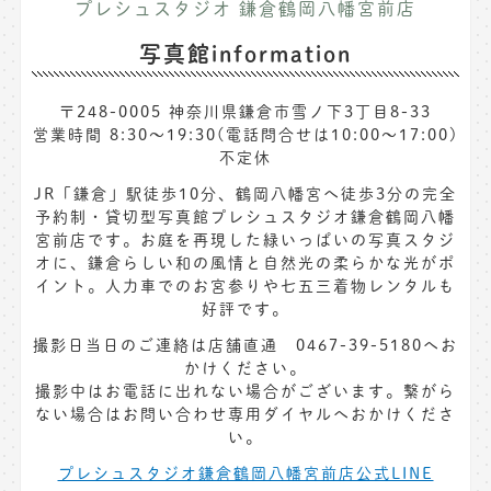
プレシュスタジオ 鎌倉鶴岡八幡宮前店
写真館information
〒248-0005 神奈川県鎌倉市雪ノ下3丁目8-33
営業時間 8:30〜19:30(電話問合せは10:00～17:00)
不定休
JR「鎌倉」駅徒歩10分、鶴岡八幡宮へ徒歩3分の完全
予約制・貸切型写真館プレシュスタジオ鎌倉鶴岡八幡
宮前店です。お庭を再現した緑いっぱいの写真スタジ
オに、鎌倉らしい和の風情と自然光の柔らかな光がポ
イント。人力車でのお宮参りや七五三着物レンタルも
好評です。
撮影日当日のご連絡は店舗直通 0467-39-5180へお
かけください。
撮影中はお電話に出れない場合がございます。繋がら
ない場合はお問い合わせ専用ダイヤルへおかけくださ
い。
プレシュスタジオ鎌倉鶴岡八幡宮前店公式LINE