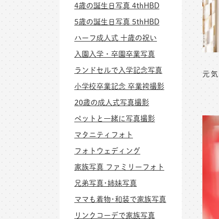
4歳の誕生日写真 4thHBD
5歳の誕生日写真 5thHBD
ハーフ成人式 十歳の祝い
入園入学・卒園卒業写真
ランドセルで入学記念写真
元気
小学校卒業記念 卒業袴撮影
20歳の成人式写真撮影
ペットと一緒に写真撮影
マタニティフォト
フォトウェディング
家族写真 ファミリーフォト
兄弟写真･姉妹写真
ママも着物･和装で家族写真
リンクコーデで家族写真