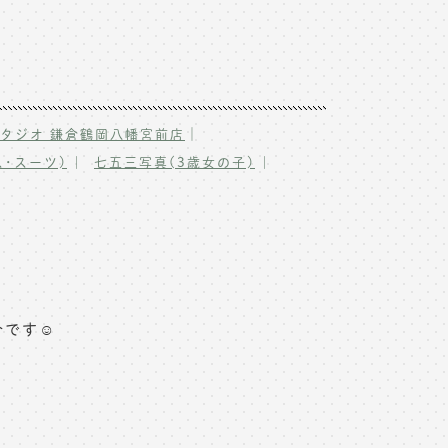
｜
タジオ 鎌倉鶴岡八幡宮前店
･スーツ)
七五三写真(3歳女の子)
です☺️