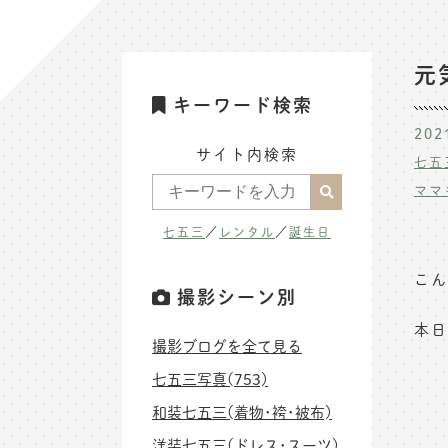
元
キーワード検索
202
サイト内検索
七五
ママ
七五三
／
レンタル
／
誕生日
こん
撮影シーン別
本日
撮影ブログを全て見る
七五三写真(753)
和装七五三(着物･袴･被布)
洋装七五三(ドレス･スーツ)