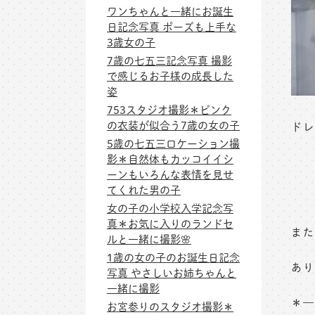
ワンちゃんと一緒にお誕生
日記念写真 ポーズも上手な
3歳女の子
7歳の七五三記念写真 撮影
で感じるお子様の成長した
姿
753スタジオ撮影＊ピンク
の衣装が似合う7歳の女の子
ドレ
5歳の七五三ロケーション撮
影＊自然体もカッコイイシ
ーンもいろんな表情を見せ
てくれた男の子
女の子の小学校入学記念写
真＊お気に入りのランドセ
また
ルと一緒に撮影🌸
1歳の女の子のお誕生日記念
あり
写真 やさしいお姉ちゃんと
一緒に撮影
＊—
お宮参りのスタジオ撮影＊