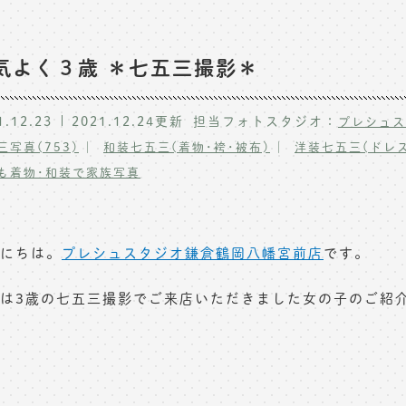
気よく３歳 ＊七五三撮影＊
1.12.23
2021.12.24
更新
担当フォトスタジオ：
プレシュス
三写真(753)
和装七五三(着物･袴･被布)
洋装七五三(ドレス
も着物･和装で家族写真
にちは。
プレシュスタジオ鎌倉鶴岡八幡宮前店
です。
は3歳の七五三撮影でご来店いただきました女の子のご紹介