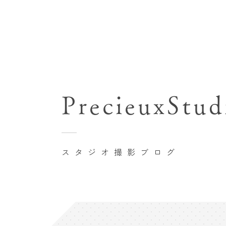
七五三(753)写真撮影
関東･東京都近郊
バースデーフォト撮影
PrecieuxStud
豊洲店
卒業袴･卒業写真撮影
自由が丘店
家族写真･記念写真撮影
八王子店
初節句記念写真撮影
スタジオ撮影ブログ
横浜港北店 et Fleur
鎌倉鶴岡八幡宮前店