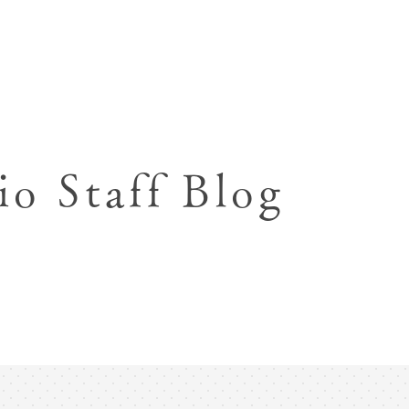
七五三お参り用着物レンタル
お宮参り写真撮影
ハーフバースデー撮影
成人式写真撮影
io Staff Blog
入園入学･卒園卒業記念撮影
ハーフ成人式･10歳
ペット写真撮影
マタニティフォト撮影
フレンド記念撮影
フォトウェディング