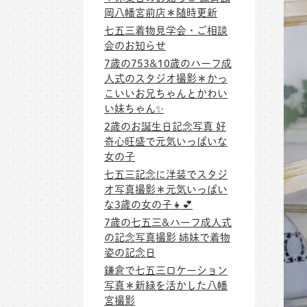
岡八幡宮前店＊随時更新
七五三着物見学会・ご相談
会のお知らせ
7歳の753&10歳のハーフ成
人式のスタジオ撮影＊かっ
こいいお兄ちゃんとかわい
い妹ちゃん✨
2歳のお誕生日記念写真 好
奇心旺盛で元気いっぱいな
女の子
七五三記念に洋装でスタジ
オ写真撮影＊元気いっぱい
な3歳の女の子👧💕
7歳の七五三&ハーフ成人式
の記念写真撮影 姉妹で着物
姿の記念日
鎌倉で七五三ロケーション
写真＊新緑を活かした八幡
宮撮影