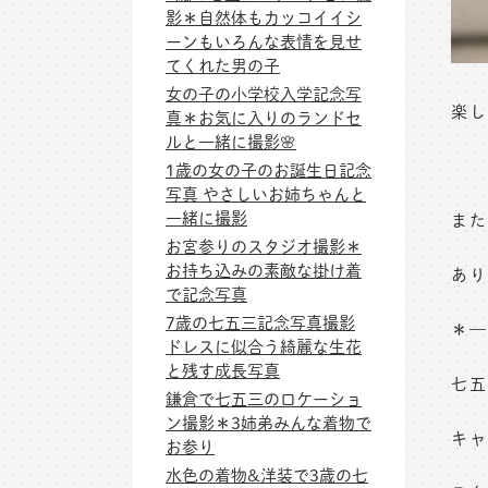
影＊自然体もカッコイイシ
ーンもいろんな表情を見せ
てくれた男の子
女の子の小学校入学記念写
楽し
真＊お気に入りのランドセ
ルと一緒に撮影🌸
1歳の女の子のお誕生日記念
写真 やさしいお姉ちゃんと
一緒に撮影
また
お宮参りのスタジオ撮影＊
お持ち込みの素敵な掛け着
あり
で記念写真
7歳の七五三記念写真撮影
＊—
ドレスに似合う綺麗な生花
と残す成長写真
七五
鎌倉で七五三のロケーショ
ン撮影＊3姉弟みんな着物で
キャ
お参り
水色の着物&洋装で3歳の七