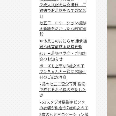
フ成人式記念写真撮影 ご
姉妹でお着物を着ての記念
日
七五三 ロケーション撮影
＊新緑を活かした八幡宮撮
影
＊休業日のお知らせ 鎌倉鶴
岡八幡宮前店＊随時更新
七五三着物見学会・ご相談
会のお知らせ
ポーズも上手な3歳女の子
ワンちゃんと一緒にお誕生
日のご記念写真
7歳の七五三記念写真 撮影
で感じるお子様の成長した
姿
753スタジオ撮影＊ピンク
の衣装が似合う7歳の女の子
5歳の七五三ロケーション撮