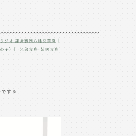
｜
タジオ 鎌倉鶴岡八幡宮前店
の子)
兄弟写真･姉妹写真
です☺️