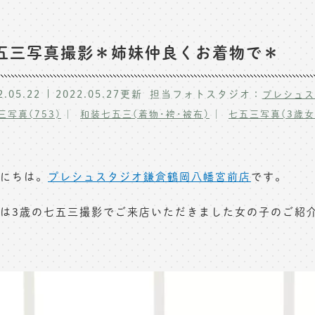
五三写真撮影＊姉妹仲良くお着物で＊
2.05.22
2022.05.27
更新
担当フォトスタジオ：
プレシュス
三写真(753)
和装七五三(着物･袴･被布)
七五三写真(3歳女
にちは。
プレシュスタジオ鎌倉鶴岡八幡宮前店
です。
は3歳の七五三撮影でご来店いただきました女の子のご紹介