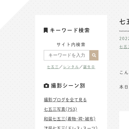
七
キーワード検索
202
サイト内検索
七五
七五三
／
レンタル
／
誕生日
こん
撮影シーン別
本日
撮影ブログを全て見る
七五三写真(753)
和装七五三(着物･袴･被布)
洋装七五三(ドレス･スーツ)