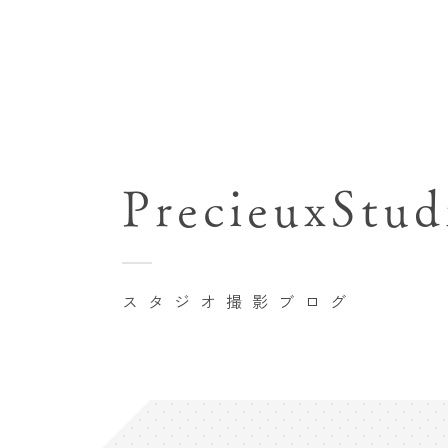
七五三(753)写真撮影
関東･東京都近郊
バースデーフォト撮影
PrecieuxStud
豊洲店
卒業袴･卒業写真撮影
自由が丘店
家族写真･記念写真撮影
八王子店
初節句記念写真撮影
スタジオ撮影ブログ
横浜港北店 et Fleur
鎌倉鶴岡八幡宮前店