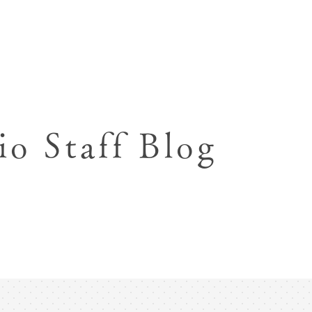
七五三お参り用着物レンタル
お宮参り写真撮影
ハーフバースデー撮影
成人式写真撮影
io Staff Blog
入園入学･卒園卒業記念撮影
ハーフ成人式･10歳
ペット写真撮影
マタニティフォト撮影
フレンド記念撮影
フォトウェディング