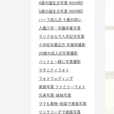
4歳の誕生日写真 4thHBD
5歳の誕生日写真 5thHBD
ハーフ成人式 十歳の祝い
入園入学・卒園卒業写真
ランドセルで入学記念写真
小学校卒業記念 卒業袴撮影
20歳の成人式写真撮影
ペットと一緒に写真撮影
マタニティフォト
フォトウェディング
家族写真 ファミリーフォト
兄弟写真･姉妹写真
ママも着物･和装で家族写真
リンクコーデで家族写真