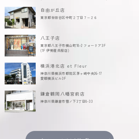
自由が丘店
東京都世田谷区中町２丁目７−２６
八王子店
東京都八王子市横山町18-2 フォーリア3F
(1F 伊勢屋呉服店)
横浜港北店 et Fleur
神奈川県横浜市都筑区茅ヶ崎中央26-17
愛眼横浜ビル3F
鎌倉鶴岡八幡宮前店
神奈川県鎌倉市雪ノ下3丁目8-33