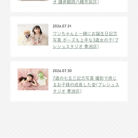
オ 鎌倉鶴岡八幡宮前店)
2026.07.31
ワンちゃんと一緒にお誕生日記念
写真 ポーズも上手な3歳女の子(プ
レシュスタジオ 豊洲店)
2026.07.30
7歳の七五三記念写真 撮影で感じ
るお子様の成長した姿(プレシュス
タジオ 豊洲店)