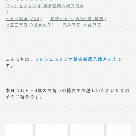
プレシュスタジオ 鎌倉鶴岡八幡宮前店
写真商品一覧
ペット写真撮影
｜
七五三写真(753)
和装七五三(着物･袴･被布)
マタニティフォト撮影
お祝いギフトカード
七五三写真(3歳女の子)
兄弟写真･姉妹写真
初節句記念写真撮影
出張撮影(鎌倉)
フレンド記念撮影
キャンペーン･限定プラン情報
フォトウェディング
こんにちは。
プレシュスタジオ鎌倉鶴岡八幡宮前店
で
す。
無料会員登録
料金シミュレーション
本日は七五三3歳のお祝いの撮影でお越しいただいた女の
子のご紹介です。
お問い合わせ窓口
店舗情報についてはお手数ですが
各店舗までお問い合わせください
toiawase@precieux-studio.com