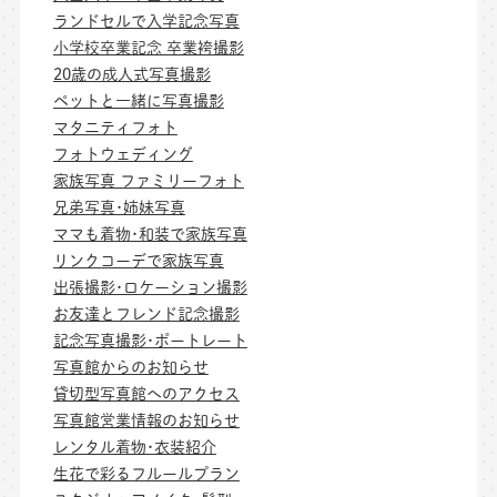
ランドセルで入学記念写真
小学校卒業記念 卒業袴撮影
20歳の成人式写真撮影
ペットと一緒に写真撮影
マタニティフォト
フォトウェディング
家族写真 ファミリーフォト
兄弟写真･姉妹写真
ママも着物･和装で家族写真
リンクコーデで家族写真
出張撮影･ロケーション撮影
お友達とフレンド記念撮影
記念写真撮影･ポートレート
写真館からのお知らせ
貸切型写真館へのアクセス
写真館営業情報のお知らせ
レンタル着物･衣装紹介
生花で彩るフルールプラン