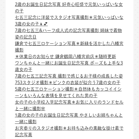
2歳のお誕生日記念写真 好奇心旺盛で元気いっぱいな女
の子
七五三記念に洋装でスタジオ写真撮影＊元気いっぱいな
3歳の女の子👧💕
7歳の七五三&ハーフ成人式の記念写真撮影 姉妹で着物
姿の記念日
鎌倉で七五三ロケーション写真＊新緑を活かした八幡宮
撮影
＊休業日のお知らせ 鎌倉鶴岡八幡宮前店＊随時更新
ワンちゃんと一緒にお誕生日記念写真 ポーズも上手な3
歳女の子
7歳の七五三記念写真 撮影で感じるお子様の成長した姿
753スタジオ撮影＊ピンクの衣装が似合う7歳の女の子
5歳の七五三ロケーション撮影＊自然体もカッコイイシ
ーンもいろんな表情を見せてくれた男の子
女の子の小学校入学記念写真＊お気に入りのランドセル
と一緒に撮影🌸
1歳の女の子のお誕生日記念写真 やさしいお姉ちゃんと
一緒に撮影
お宮参りのスタジオ撮影＊お持ち込みの素敵な掛け着で
記念写真