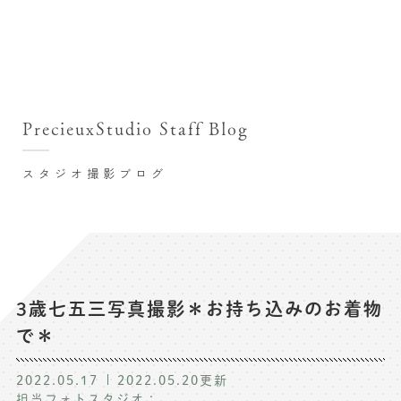
撮影シーン・料金
撮影シーン・料金TOP
スタジオ店舗
七五三(753)写真撮影
撮影のステップ・流れ
関東･東京都近郊
PrecieuxStudio Staff Blog
七五三お参り用着物レンタル
豊洲店
プレシュスタジオが選ばれる理由
お宮参り写真撮影
スタジオ撮影ブログ
自由が丘店
バースデーフォト撮影
レンタル着物･衣装
八王子店
ハーフバースデー撮影
お客様の声
横浜港北店 et Fleur
成人式写真撮影
鎌倉鶴岡八幡宮前店
スタジオブログ
卒業袴･卒業写真撮影
3歳七五三写真撮影＊お持ち込みのお着物
で＊
入園入学･卒園卒業記念撮影
記念撮影コラム
ハーフ成人式･10歳の祝い記念撮影
2022.05.17
2022.05.20
更新
よくある質問
担当フォトスタジオ：
家族写真･記念写真撮影