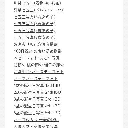
和装七五三(着物･袴･被布)
洋装七五三(ドレス･スーツ)
七五三写真(3歳女の子)
七五三写真(3歳男の子)
七五三写真(5歳男の子)
七五三写真(7歳女の子)
お宮参りの記念写真撮影
100日祝い お食い初め撮影
ベビーフォト･おむつ写真
初節句 桃の節句 端午の節句
お誕生日･バースデーフォト
ハーフバースデーフォト
1歳の誕生日写真 1stHBD
2歳の誕生日写真 2ndHBD
3歳の誕生日写真 3rdHBD
4歳の誕生日写真 4thHBD
5歳の誕生日写真 5thHBD
ハーフ成人式 十歳の祝い
入園入学・卒園卒業写真