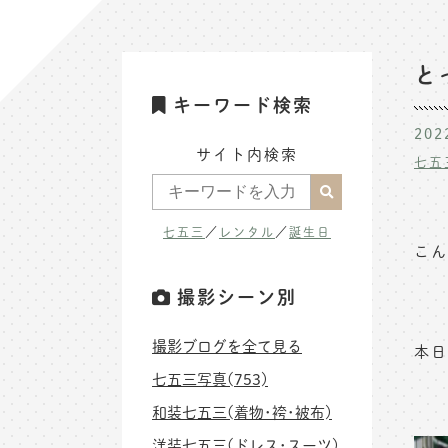
と
キーワード検索
202
サイト内検索
七五
七五三
／
レンタル
／
誕生日
こん
撮影シーン別
撮影ブログを全て見る
本日
七五三写真(753)
和装七五三(着物･袴･被布)
洋装七五三(ドレス･スーツ)