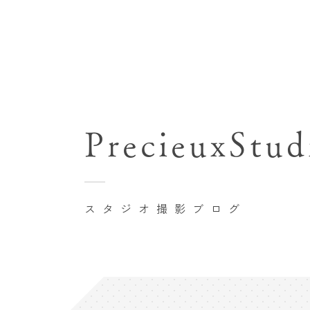
七五三(753)写真撮影
関東･東京都近郊
バースデーフォト撮影
PrecieuxStud
豊洲店
卒業袴･卒業写真撮影
自由が丘店
家族写真･記念写真撮影
八王子店
初節句記念写真撮影
スタジオ撮影ブログ
横浜港北店 et Fleur
鎌倉鶴岡八幡宮前店