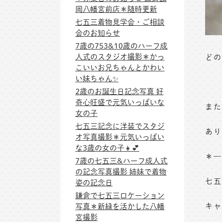
岡八幡宮前店＊随時更新
七五三着物見学会・ご相談
会のお知らせ
7歳の753&10歳のハーフ成
人式のスタジオ撮影＊かっ
どの
こいいお兄ちゃんとかわい
い妹ちゃん✨
2歳のお誕生日記念写真 好
奇心旺盛で元気いっぱいな
また
女の子
七五三記念に洋装でスタジ
あり
オ写真撮影＊元気いっぱい
な3歳の女の子👧💕
＊—
7歳の七五三&ハーフ成人式
の記念写真撮影 姉妹で着物
七五
姿の記念日
鎌倉で七五三ロケーション
キャ
写真＊新緑を活かした八幡
宮撮影