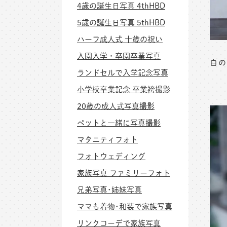
4歳の誕生日写真 4thHBD
5歳の誕生日写真 5thHBD
ハーフ成人式 十歳の祝い
入園入学・卒園卒業写真
白の
ランドセルで入学記念写真
小学校卒業記念 卒業袴撮影
20歳の成人式写真撮影
ペットと一緒に写真撮影
マタニティフォト
フォトウェディング
家族写真 ファミリーフォト
兄弟写真･姉妹写真
ママも着物･和装で家族写真
リンクコーデで家族写真