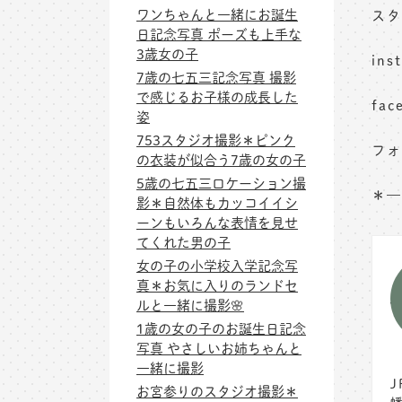
ワンちゃんと一緒にお誕生
スタ
日記念写真 ポーズも上手な
3歳女の子
in
7歳の七五三記念写真 撮影
で感じるお子様の成長した
fa
姿
753スタジオ撮影＊ピンク
フォ
の衣装が似合う7歳の女の子
5歳の七五三ロケーション撮
＊—
影＊自然体もカッコイイシ
ーンもいろんな表情を見せ
てくれた男の子
女の子の小学校入学記念写
真＊お気に入りのランドセ
ルと一緒に撮影🌸
1歳の女の子のお誕生日記念
写真 やさしいお姉ちゃんと
一緒に撮影
お宮参りのスタジオ撮影＊