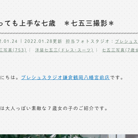
っても上手な七歳 ＊七五三撮影＊
2.01.24
2022.01.28
更新
担当フォトスタジオ：
プレシュス
三写真(753)
洋装七五三(ドレス･スーツ)
七五三写真(7歳
にちは。
プレシュスタジオ鎌倉鶴岡八幡宮前店
です。
は大人っぽい素敵な７歳女の子のご紹介です。