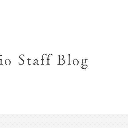
七五三お参り用着物レンタル
お宮参り写真撮影
ハーフバースデー撮影
成人式写真撮影
io Staff Blog
入園入学･卒園卒業記念撮影
ハーフ成人式･10歳
ペット写真撮影
マタニティフォト撮影
フレンド記念撮影
フォトウェディング