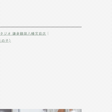
｜
タジオ 鎌倉鶴岡八幡宮前店
女の子)