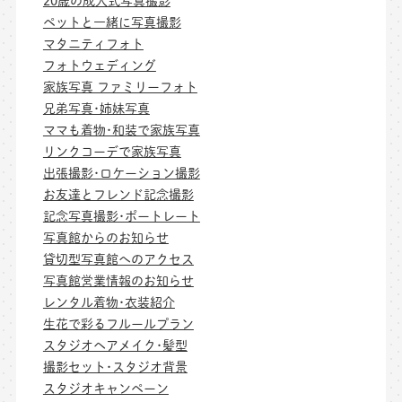
20歳の成人式写真撮影
ペットと一緒に写真撮影
マタニティフォト
フォトウェディング
家族写真 ファミリーフォト
兄弟写真･姉妹写真
ママも着物･和装で家族写真
リンクコーデで家族写真
出張撮影･ロケーション撮影
お友達とフレンド記念撮影
記念写真撮影･ポートレート
写真館からのお知らせ
貸切型写真館へのアクセス
写真館営業情報のお知らせ
レンタル着物･衣装紹介
生花で彩るフルールプラン
スタジオヘアメイク･髪型
撮影セット･スタジオ背景
スタジオキャンペーン