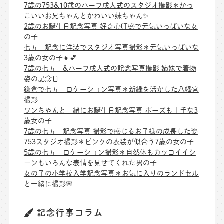
7歳の753&10歳のハーフ成人式のスタジオ撮影＊かっ
こいいお兄ちゃんとかわいい妹ちゃん✨
2歳のお誕生日記念写真 好奇心旺盛で元気いっぱいな女
の子
七五三記念に洋装でスタジオ写真撮影＊元気いっぱいな
3歳の女の子👧💕
7歳の七五三&ハーフ成人式の記念写真撮影 姉妹で着物
姿の記念日
鎌倉で七五三ロケーション写真＊新緑を活かした八幡宮
撮影
ワンちゃんと一緒にお誕生日記念写真 ポーズも上手な3
歳女の子
7歳の七五三記念写真 撮影で感じるお子様の成長した姿
753スタジオ撮影＊ピンクの衣装が似合う7歳の女の子
5歳の七五三ロケーション撮影＊自然体もカッコイイシ
ーンもいろんな表情を見せてくれた男の子
女の子の小学校入学記念写真＊お気に入りのランドセル
と一緒に撮影🌸
記念行事コラム