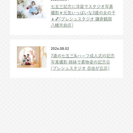
七五三記念に洋装でスタジオ写真
撮影＊元気いっぱいな3歳の女の子
👧💕(プレシュスタジオ 鎌倉鶴岡
八幡宮前店)
2026.08.02
7歳の七五三&ハーフ成人式の記念
写真撮影 姉妹で着物姿の記念日
(プレシュスタジオ 自由が丘店)