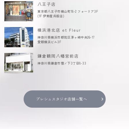
八王子店
東京都八王子市横山町18-2 フォーリア3F
(1F 伊勢屋呉服店)
横浜港北店 et Fleur
神奈川県横浜市都筑区茅ヶ崎中央26-17
愛眼横浜ビル3F
鎌倉鶴岡八幡宮前店
神奈川県鎌倉市雪ノ下3丁目8-33
プレシュスタジオ店舗一覧へ