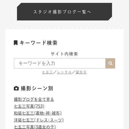
スタジオ撮影ブログ一覧へ
キーワード検索
サイト内検索
七五三
／
レンタル
／
誕生日
撮影シーン別
撮影ブログを全て見る
七五三写真(753)
和装七五三(着物･袴･被布)
洋装七五三(ドレス･スーツ)
七五三写真(3歳女の子)