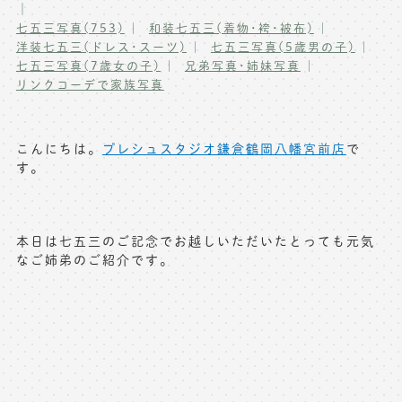
｜
写真商品一覧
七五三写真(753)
和装七五三(着物･袴･被布)
ペット写真撮影
洋装七五三(ドレス･スーツ)
七五三写真(5歳男の子)
七五三写真(7歳女の子)
マタニティフォト撮影
兄弟写真･姉妹写真
お祝いギフトカード
リンクコーデで家族写真
初節句記念写真撮影
出張撮影(鎌倉)
フレンド記念撮影
こんにちは。
プレシュスタジオ鎌倉鶴岡八幡宮前店
で
キャンペーン･限定プラン情報
フォトウェディング
す。
無料会員登録
本日は七五三のご記念でお越しいただいたとっても元気
料金シミュレーション
なご姉弟のご紹介です。
お問い合わせ窓口
店舗情報についてはお手数ですが
各店舗までお問い合わせください
toiawase@precieux-studio.com