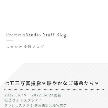
撮影シーン・料金
撮影シーン・料金TOP
スタジオ店舗
七五三(753)写真撮影
撮影のステップ・流れ
関東･東京都近郊
PrecieuxStudio Staff Blog
七五三お参り用着物レンタル
豊洲店
プレシュスタジオが選ばれる理由
お宮参り写真撮影
スタジオ撮影ブログ
自由が丘店
バースデーフォト撮影
レンタル着物･衣装
八王子店
ハーフバースデー撮影
お客様の声
横浜港北店 et Fleur
成人式写真撮影
鎌倉鶴岡八幡宮前店
スタジオブログ
卒業袴･卒業写真撮影
七五三写真撮影＊賑やかなご姉弟たち＊
入園入学･卒園卒業記念撮影
記念撮影コラム
2022.06.19
2022.06.24
更新
ハーフ成人式･10歳の祝い記念撮影
担当フォトスタジオ：
よくある質問
プレシュスタジオ 鎌倉鶴岡八幡宮前店
家族写真･記念写真撮影