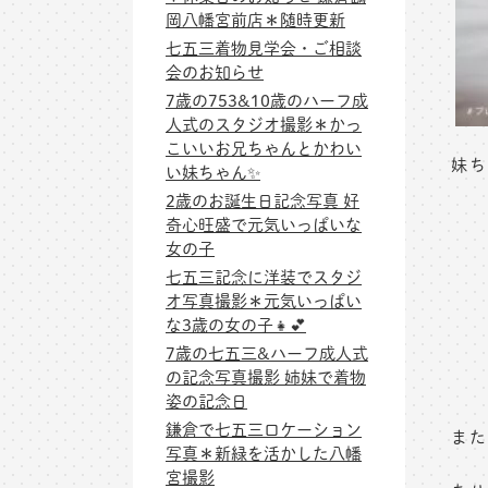
岡八幡宮前店＊随時更新
七五三着物見学会・ご相談
会のお知らせ
7歳の753&10歳のハーフ成
人式のスタジオ撮影＊かっ
こいいお兄ちゃんとかわい
妹ち
い妹ちゃん✨
2歳のお誕生日記念写真 好
奇心旺盛で元気いっぱいな
女の子
七五三記念に洋装でスタジ
オ写真撮影＊元気いっぱい
な3歳の女の子👧💕
7歳の七五三&ハーフ成人式
の記念写真撮影 姉妹で着物
姿の記念日
鎌倉で七五三ロケーション
また
写真＊新緑を活かした八幡
宮撮影