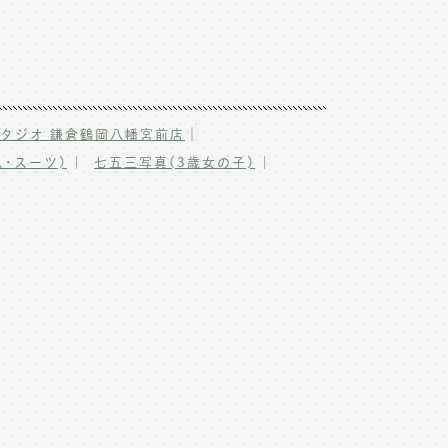
｜
タジオ 鎌倉鶴岡八幡宮前店
･スーツ)
七五三写真(3歳女の子)