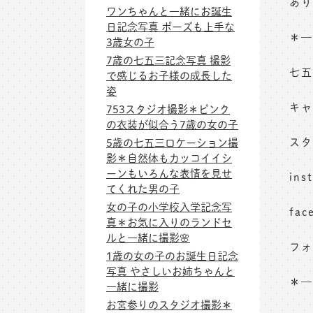
あり
ワンちゃんと一緒にお誕生
日記念写真 ポーズも上手な
＊—
3歳女の子
7歳の七五三記念写真 撮影
七五
で感じるお子様の成長した
姿
キャ
753スタジオ撮影＊ピンク
の衣装が似合う7歳の女の子
スタ
5歳の七五三ロケーション撮
影＊自然体もカッコイイシ
ーンもいろんな表情を見せ
in
てくれた男の子
女の子の小学校入学記念写
fa
真＊お気に入りのランドセ
ルと一緒に撮影🌸
フォ
1歳の女の子のお誕生日記念
写真 やさしいお姉ちゃんと
＊—
一緒に撮影
お宮参りのスタジオ撮影＊