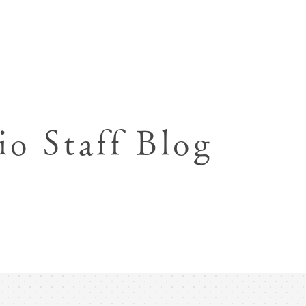
七五三お参り用着物レンタル
お宮参り写真撮影
ハーフバースデー撮影
成人式写真撮影
io Staff Blog
入園入学･卒園卒業記念撮影
ハーフ成人式･10歳
ペット写真撮影
マタニティフォト撮影
フレンド記念撮影
フォトウェディング