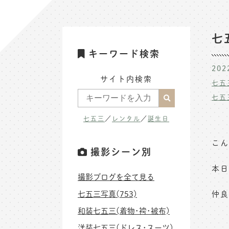
七
キーワード検索
202
サイト内検索
七五
七五
七五三
／
レンタル
／
誕生日
こん
撮影シーン別
本日
撮影ブログを全て見る
七五三写真(753)
仲良
和装七五三(着物･袴･被布)
洋装七五三(ドレス･スーツ)