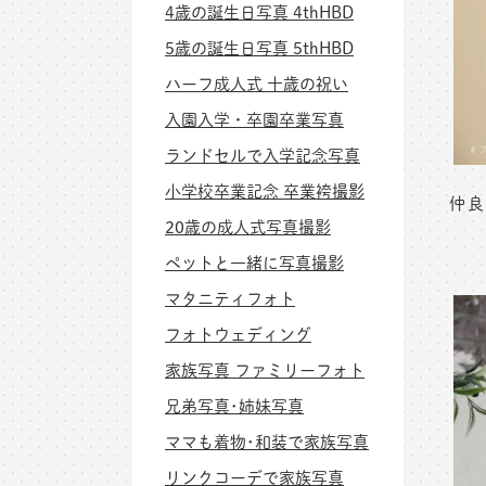
4歳の誕生日写真 4thHBD
5歳の誕生日写真 5thHBD
ハーフ成人式 十歳の祝い
入園入学・卒園卒業写真
ランドセルで入学記念写真
小学校卒業記念 卒業袴撮影
仲良
20歳の成人式写真撮影
ペットと一緒に写真撮影
マタニティフォト
フォトウェディング
家族写真 ファミリーフォト
兄弟写真･姉妹写真
ママも着物･和装で家族写真
リンクコーデで家族写真