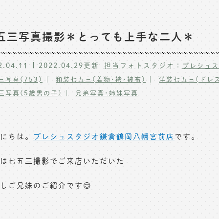
五三写真撮影＊とっても上手な二人＊
2.04.11
2022.04.29
更新
担当フォトスタジオ：
プレシュス
三写真(753)
和装七五三(着物･袴･被布)
洋装七五三(ドレス
三写真(5歳男の子)
兄弟写真･姉妹写真
にちは。
プレシュスタジオ鎌倉鶴岡八幡宮前店
です。
は七五三撮影でご来店いただいた
しご兄妹のご紹介です😊