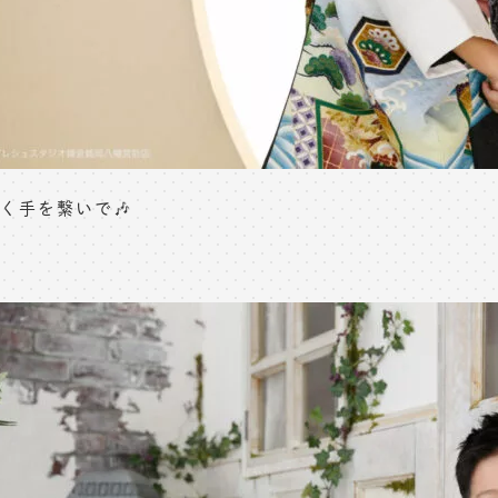
く手を繋いで🎶