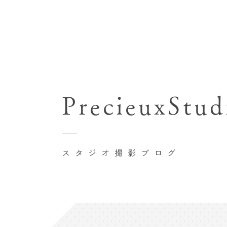
七五三(753)写真撮影
関東･東京都近郊
バースデーフォト撮影
PrecieuxStud
豊洲店
卒業袴･卒業写真撮影
自由が丘店
家族写真･記念写真撮影
八王子店
初節句記念写真撮影
スタジオ撮影ブログ
横浜港北店 et Fleur
鎌倉鶴岡八幡宮前店