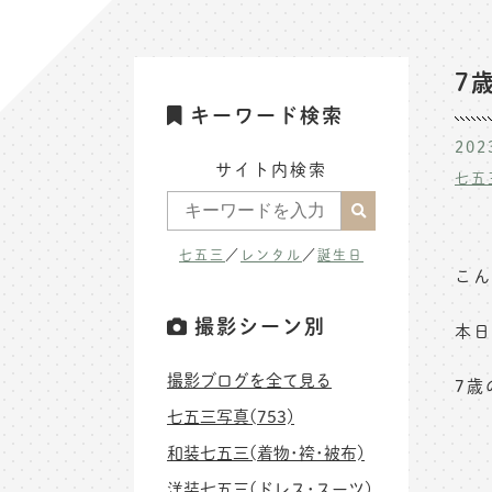
7
キーワード検索
202
サイト内検索
七五
七五三
／
レンタル
／
誕生日
こん
撮影シーン別
本日
撮影ブログを全て見る
7歳
七五三写真(753)
和装七五三(着物･袴･被布)
洋装七五三(ドレス･スーツ)