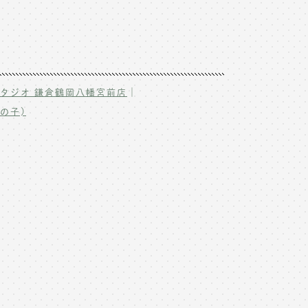
｜
タジオ 鎌倉鶴岡八幡宮前店
の子)