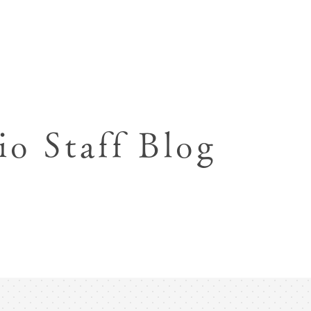
七五三お参り用着物レンタル
お宮参り写真撮影
ハーフバースデー撮影
成人式写真撮影
io Staff Blog
入園入学･卒園卒業記念撮影
ハーフ成人式･10歳
ペット写真撮影
マタニティフォト撮影
フレンド記念撮影
フォトウェディング