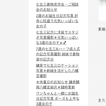
七五三着物見学会・ご相談
会のお知らせ
2歳のお誕生日記念写真 好
奇心旺盛で元気いっぱいな
女の子
素敵
七五三記念に洋装でスタジ
オ写真撮影＊元気いっぱい
な3歳の女の子👧💕
7歳の七五三&ハーフ成人式
の記念写真撮影 姉妹で着物
姿の記念日
鎌倉で七五三ロケーション
写真＊新緑を活かした八幡
宮撮影
＊休業日のお知らせ 鎌倉鶴
岡八幡宮前店＊随時更新
ワンちゃんと一緒にお誕生
日記念写真 ポーズも上手な
また
3歳女の子