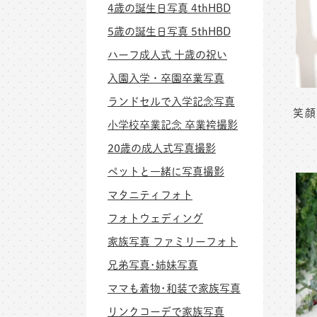
4歳の誕生日写真 4thHBD
5歳の誕生日写真 5thHBD
ハーフ成人式 十歳の祝い
入園入学・卒園卒業写真
ランドセルで入学記念写真
笑顔
小学校卒業記念 卒業袴撮影
20歳の成人式写真撮影
ペットと一緒に写真撮影
マタニティフォト
フォトウェディング
家族写真 ファミリーフォト
兄弟写真･姉妹写真
ママも着物･和装で家族写真
リンクコーデで家族写真