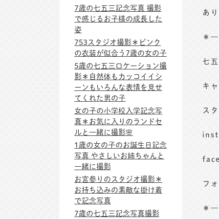
7歳の七五三記念写真 撮影
あり
で感じるお子様の成長した
姿
＊—
753スタジオ撮影＊ピンク
の衣装が似合う7歳の女の子
七五
5歳の七五三ロケーション撮
影＊自然体もカッコイイシ
キャ
ーンもいろんな表情を見せ
てくれた男の子
スタ
女の子の小学校入学記念写
真＊お気に入りのランドセ
ルと一緒に撮影🌸
in
1歳の女の子のお誕生日記念
写真 やさしいお姉ちゃんと
fa
一緒に撮影
お宮参りのスタジオ撮影＊
フォ
お持ち込みの素敵な掛け着
で記念写真
＊—
7歳の七五三記念写真撮影