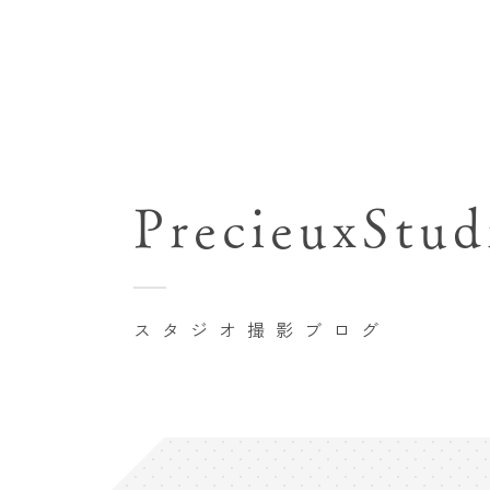
七五三(753)写真撮影
関東･東京都近郊
バースデーフォト撮影
PrecieuxStud
豊洲店
卒業袴･卒業写真撮影
自由が丘店
家族写真･記念写真撮影
八王子店
初節句記念写真撮影
スタジオ撮影ブログ
横浜港北店 et Fleur
鎌倉鶴岡八幡宮前店