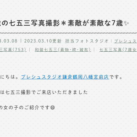
歳の七五三写真撮影＊素敵が素敵な7歳✨
3.03.08
2023.03.10
更新
担当フォトスタジオ：
プレシュス
三写真(753)
和装七五三(着物･袴･被布)
七五三写真(7歳女
にちは。
プレシュスタジオ鎌倉鶴岡八幡宮前店
です。
は七五三撮影でご来店いただきました
の女の子のご紹介です😄