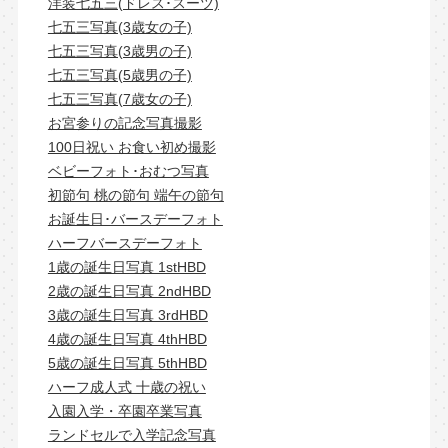
洋装七五三(ドレス･スーツ)
七五三写真(3歳女の子)
七五三写真(3歳男の子)
七五三写真(5歳男の子)
七五三写真(7歳女の子)
お宮参りの記念写真撮影
100日祝い お食い初め撮影
ベビーフォト･おむつ写真
初節句 桃の節句 端午の節句
お誕生日･バースデーフォト
ハーフバースデーフォト
1歳の誕生日写真 1stHBD
2歳の誕生日写真 2ndHBD
3歳の誕生日写真 3rdHBD
4歳の誕生日写真 4thHBD
5歳の誕生日写真 5thHBD
ハーフ成人式 十歳の祝い
入園入学・卒園卒業写真
ランドセルで入学記念写真