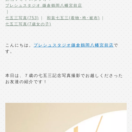
プレシュスタジオ 鎌倉鶴岡八幡宮前店
写真商品一覧
ペット写真撮影
｜
七五三写真(753)
和装七五三(着物･袴･被布)
マタニティフォト撮影
お祝いギフトカード
七五三写真(7歳女の子)
初節句記念写真撮影
出張撮影(鎌倉)
フレンド記念撮影
こんにちは。
プレシュスタジオ鎌倉鶴岡八幡宮前店
で
キャンペーン･限定プラン情報
す。
フォトウェディング
無料会員登録
本日は、７歳の七五三記念写真撮影でお越しくださった
料金シミュレーション
お友達の紹介です！
お問い合わせ窓口
店舗情報についてはお手数ですが
各店舗までお問い合わせください
toiawase@precieux-studio.com