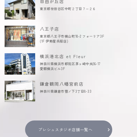
自由が丘店
東京都世田谷区中町２丁目７−２６
八王子店
東京都八王子市横山町18-2 フォーリア3F
(1F 伊勢屋呉服店)
横浜港北店 et Fleur
神奈川県横浜市都筑区茅ヶ崎中央26-17
愛眼横浜ビル3F
鎌倉鶴岡八幡宮前店
神奈川県鎌倉市雪ノ下3丁目8-33
プレシュスタジオ店舗一覧へ