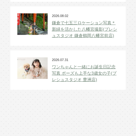
2026.08.02
鎌倉で七五三ロケーション写真＊
新緑を活かした八幡宮撮影(プレシ
ュスタジオ 鎌倉鶴岡八幡宮前店)
2026.07.31
ワンちゃんと一緒にお誕生日記念
写真 ポーズも上手な3歳女の子(プ
レシュスタジオ 豊洲店)