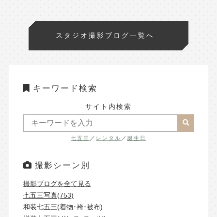
スタジオ撮影ブログ一覧へ
キーワード検索
サイト内検索
七五三
／
レンタル
／
誕生日
撮影シーン別
撮影ブログを全て見る
七五三写真(753)
和装七五三(着物･袴･被布)