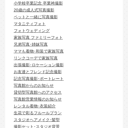
小学校卒業記念 卒業袴撮影
20歳の成人式写真撮影
ペットと一緒に写真撮影
マタニティフォト
フォトウェディング
家族写真 ファミリーフォト
兄弟写真･姉妹写真
ママも着物･和装で家族写真
リンクコーデで家族写真
出張撮影･ロケーション撮影
お友達とフレンド記念撮影
記念写真撮影･ポートレート
写真館からのお知らせ
貸切型写真館へのアクセス
写真館営業情報のお知らせ
レンタル着物･衣装紹介
生花で彩るフルールプラン
スタジオヘアメイク･髪型
撮影セット･スタジオ背景