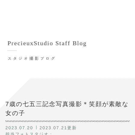
撮影シーン・料金
撮影シーン・料金TOP
スタジオ店舗
七五三(753)写真撮影
撮影のステップ・流れ
関東･東京都近郊
PrecieuxStudio Staff Blog
七五三お参り用着物レンタル
豊洲店
プレシュスタジオが選ばれる理由
お宮参り写真撮影
スタジオ撮影ブログ
自由が丘店
バースデーフォト撮影
レンタル着物･衣装
八王子店
ハーフバースデー撮影
お客様の声
横浜港北店 et Fleur
成人式写真撮影
鎌倉鶴岡八幡宮前店
スタジオブログ
卒業袴･卒業写真撮影
7歳の七五三記念写真撮影＊笑顔が素敵な
女の子
入園入学･卒園卒業記念撮影
記念撮影コラム
ハーフ成人式･10歳の祝い記念撮影
2023.07.20
2023.07.21
よくある質問
更新
担当フォトスタジオ：
家族写真･記念写真撮影