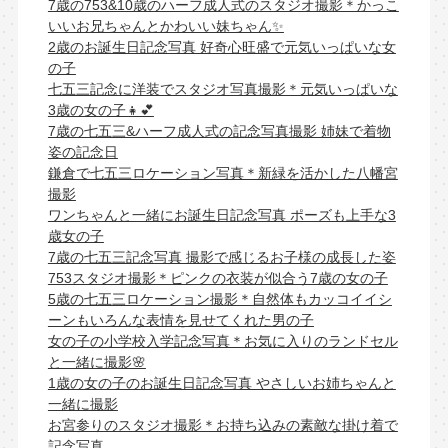
7歳の753&10歳のハーフ成人式のスタジオ撮影＊かっこ
いいお兄ちゃんとかわいい妹ちゃん✨
2歳のお誕生日記念写真 好奇心旺盛で元気いっぱいな女
の子
七五三記念に洋装でスタジオ写真撮影＊元気いっぱいな
3歳の女の子👧💕
7歳の七五三&ハーフ成人式の記念写真撮影 姉妹で着物
姿の記念日
鎌倉で七五三ロケーション写真＊新緑を活かした八幡宮
撮影
ワンちゃんと一緒にお誕生日記念写真 ポーズも上手な3
歳女の子
7歳の七五三記念写真 撮影で感じるお子様の成長した姿
753スタジオ撮影＊ピンクの衣装が似合う7歳の女の子
5歳の七五三ロケーション撮影＊自然体もカッコイイシ
ーンもいろんな表情を見せてくれた男の子
女の子の小学校入学記念写真＊お気に入りのランドセル
と一緒に撮影🌸
1歳の女の子のお誕生日記念写真 やさしいお姉ちゃんと
一緒に撮影
お宮参りのスタジオ撮影＊お持ち込みの素敵な掛け着で
記念写真