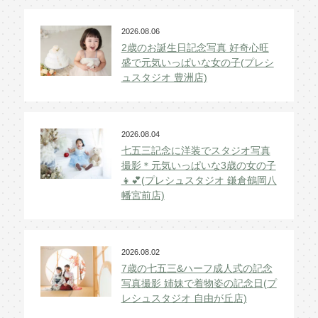
2026.08.06
2歳のお誕生日記念写真 好奇心旺
盛で元気いっぱいな女の子(プレシ
ュスタジオ 豊洲店)
2026.08.04
七五三記念に洋装でスタジオ写真
撮影＊元気いっぱいな3歳の女の子
👧💕(プレシュスタジオ 鎌倉鶴岡八
幡宮前店)
2026.08.02
7歳の七五三&ハーフ成人式の記念
写真撮影 姉妹で着物姿の記念日(プ
レシュスタジオ 自由が丘店)