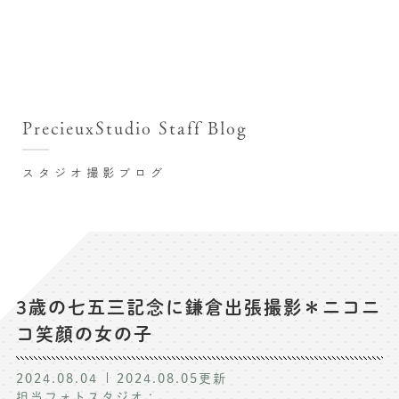
撮影シーン・料金
撮影シーン・料金TOP
スタジオ店舗
七五三(753)写真撮影
撮影のステップ・流れ
関東･東京都近郊
PrecieuxStudio Staff Blog
七五三お参り用着物レンタル
豊洲店
プレシュスタジオが選ばれる理由
お宮参り写真撮影
スタジオ撮影ブログ
自由が丘店
バースデーフォト撮影
レンタル着物･衣装
八王子店
ハーフバースデー撮影
お客様の声
横浜港北店 et Fleur
成人式写真撮影
鎌倉鶴岡八幡宮前店
スタジオブログ
卒業袴･卒業写真撮影
3歳の七五三記念に鎌倉出張撮影＊ニコニ
コ笑顔の女の子
入園入学･卒園卒業記念撮影
記念撮影コラム
ハーフ成人式･10歳の祝い記念撮影
2024.08.04
2024.08.05
更新
よくある質問
担当フォトスタジオ：
家族写真･記念写真撮影