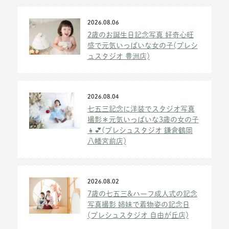
2026.08.06
2歳のお誕生日記念写真 好奇心旺
盛で元気いっぱいな女の子(プレシ
ュスタジオ 豊洲店)
2026.08.04
七五三記念に洋装でスタジオ写真
撮影＊元気いっぱいな3歳の女の子
👧💕(プレシュスタジオ 鎌倉鶴岡
八幡宮前店)
2026.08.02
7歳の七五三&ハーフ成人式の記念
写真撮影 姉妹で着物姿の記念日
(プレシュスタジオ 自由が丘店)