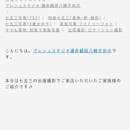
プレシュスタジオ 鎌倉鶴岡八幡宮前店
写真商品一覧
ペット写真撮影
｜
七五三写真(753)
和装七五三(着物･袴･被布)
マタニティフォト撮影
お祝いギフトカード
七五三写真(3歳女の子)
家族写真 ファミリーフォト
ママも着物･和装で家族写真
出張撮影･ロケーション撮影
初節句記念写真撮影
出張撮影(鎌倉)
フレンド記念撮影
キャンペーン･限定プラン情報
こんにちは。
プレシュスタジオ鎌倉鶴岡八幡宮前店
で
フォトウェディング
す。
無料会員登録
料金シミュレーション
本日は七五三の出張撮影でご来店いただいたご家族様の
ご紹介です🎶
お問い合わせ窓口
店舗情報についてはお手数ですが
各店舗までお問い合わせください
toiawase@precieux-studio.com