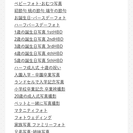
ベビーフォト･おむつ写真
初節句 桃の節句 端午の節句
お誕生日･バースデーフォト
ハーフバースデーフォト
1歳の誕生日写真 1stHBD
2歳の誕生日写真 2ndHBD
3歳の誕生日写真 3rdHBD
4歳の誕生日写真 4thHBD
5歳の誕生日写真 5thHBD
ハーフ成人式 十歳の祝い
入園入学・卒園卒業写真
ランドセルで入学記念写真
小学校卒業記念 卒業袴撮影
20歳の成人式写真撮影
ペットと一緒に写真撮影
マタニティフォト
フォトウェディング
家族写真 ファミリーフォト
兄弟写真･姉妹写真