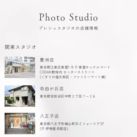
Photo Studio
プレシュスタジオの店舗情報
関東スタジオ
豊洲店
東京都江東区東雲1-9-11 東雲キャナルコート
CODAN敷地内 センターストリート
(くすりの福太郎前・ファミリーマート横)
自由が丘店
東京都世田谷区中町２丁目７−２６
八王子店
東京都八王子市横山町18-2 フォーリア3F
(1F 伊勢屋呉服店)