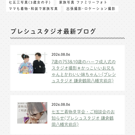
七五三写真(3歳女の子)
家族写真 ファミリーフォト
ママも着物･和装で家族写真
出張撮影･ロケーション撮影
プレシュスタジオ最新ブログ
2026.08.06
7歳の753&10歳のハーフ成人式の
スタジオ撮影＊かっこいいお兄ち
ゃんとかわいい妹ちゃん✨(プレシ
ュスタジオ 鎌倉鶴岡八幡宮前店)
2026.08.06
七五三着物見学会・ご相談会のお
知らせ(プレシュスタジオ 鎌倉鶴
岡八幡宮前店)