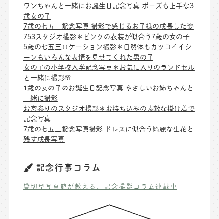
ワンちゃんと一緒にお誕生日記念写真 ポーズも上手な3
歳女の子
7歳の七五三記念写真 撮影で感じるお子様の成長した姿
753スタジオ撮影＊ピンクの衣装が似合う7歳の女の子
5歳の七五三ロケーション撮影＊自然体もカッコイイシ
ーンもいろんな表情を見せてくれた男の子
女の子の小学校入学記念写真＊お気に入りのランドセル
と一緒に撮影🌸
1歳の女の子のお誕生日記念写真 やさしいお姉ちゃんと
一緒に撮影
お宮参りのスタジオ撮影＊お持ち込みの素敵な掛け着で
記念写真
7歳の七五三記念写真撮影 ドレスに似合う綺麗な生花と
残す成長写真
記念行事コラム
貸切型写真館が教える、記念撮影コラム連載中