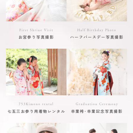
First Shrine Visit
Half Birthday Photo
お宮参り写真撮影
ハーフバースデー写真撮影
753Kimono rental
Graduation Ceremony
七五三お参り用着物レンタル
卒業袴･卒業記念写真撮影