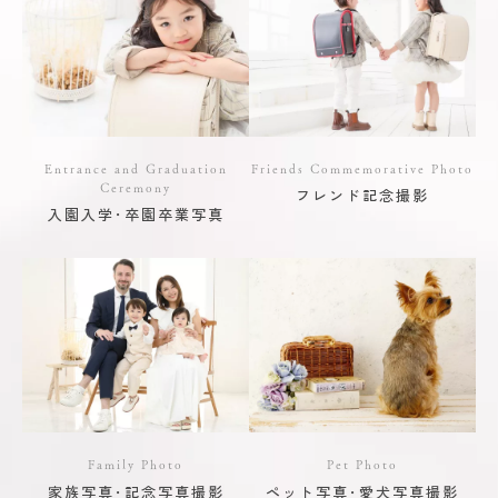
Entrance and Graduation
Friends Commemorative Photo
Ceremony
フレンド記念撮影
入園入学･卒園卒業写真
Family Photo
Pet Photo
家族写真･記念写真撮影
ペット写真･愛犬写真撮影