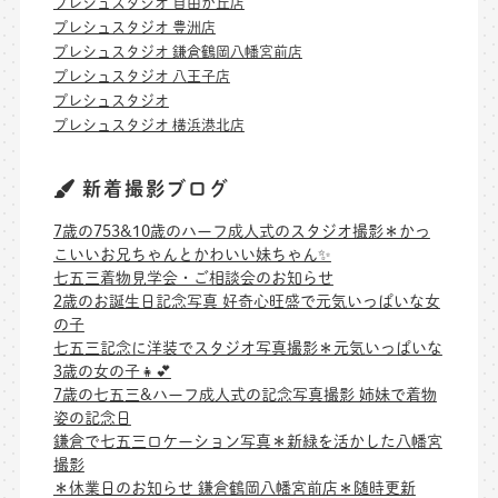
プレシュスタジオ 自由が丘店
プレシュスタジオ 豊洲店
プレシュスタジオ 鎌倉鶴岡八幡宮前店
プレシュスタジオ 八王子店
プレシュスタジオ
プレシュスタジオ 横浜港北店
新着撮影ブログ
7歳の753&10歳のハーフ成人式のスタジオ撮影＊かっ
こいいお兄ちゃんとかわいい妹ちゃん✨
七五三着物見学会・ご相談会のお知らせ
2歳のお誕生日記念写真 好奇心旺盛で元気いっぱいな女
の子
七五三記念に洋装でスタジオ写真撮影＊元気いっぱいな
3歳の女の子👧💕
7歳の七五三&ハーフ成人式の記念写真撮影 姉妹で着物
姿の記念日
鎌倉で七五三ロケーション写真＊新緑を活かした八幡宮
撮影
＊休業日のお知らせ 鎌倉鶴岡八幡宮前店＊随時更新