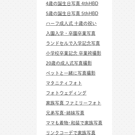
4歳の誕生日写真 4thHBD
5歳の誕生日写真 5thHBD
ハーフ成人式 十歳の祝い
入園入学・卒園卒業写真
ランドセルで入学記念写真
小学校卒業記念 卒業袴撮影
20歳の成人式写真撮影
ペットと一緒に写真撮影
マタニティフォト
フォトウェディング
家族写真 ファミリーフォト
兄弟写真･姉妹写真
ママも着物･和装で家族写真
リンクコーデで家族写真