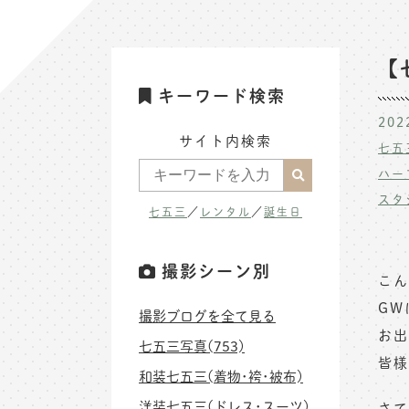
【
キーワード検索
202
サイト内検索
七五
ハー
スタ
七五三
／
レンタル
／
誕生日
撮影シーン別
こん
GW
撮影ブログを全て見る
お出
七五三写真(753)
皆様
和装七五三(着物･袴･被布)
洋装七五三(ドレス･スーツ)
さて