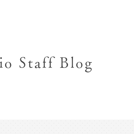
七五三お参り用着物レンタル
お宮参り写真撮影
ハーフバースデー撮影
成人式写真撮影
io Staff Blog
入園入学･卒園卒業記念撮影
ハーフ成人式･10歳
ペット写真撮影
マタニティフォト撮影
フレンド記念撮影
フォトウェディング