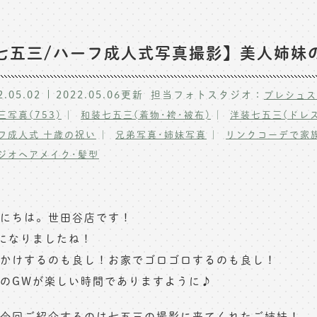
七五三/ハーフ成人式写真撮影】美人姉妹
2.05.02
2022.05.06
更新
担当フォトスタジオ：
プレシュス
三写真(753)
和装七五三(着物･袴･被布)
洋装七五三(ドレス
フ成人式 十歳の祝い
兄弟写真･姉妹写真
リンクコーデで家
ジオヘアメイク･髪型
にちは。世田谷店です！
になりましたね！
かけするのも良し！お家でゴロゴロするのも良し！
のGWが楽しい時間でありますように♪
今回ご紹介するのは七五三の撮影に来てくれたご姉妹！