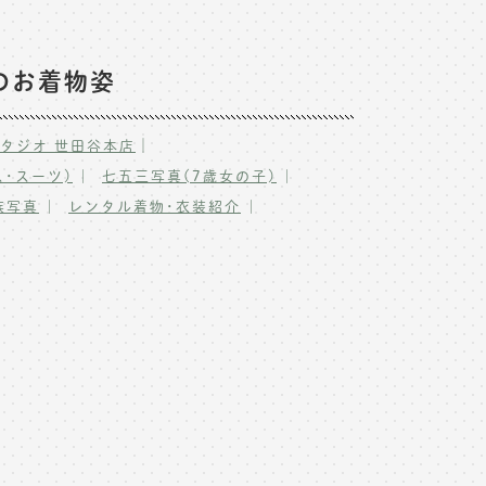
のお着物姿
｜
タジオ 世田谷本店
･スーツ)
七五三写真(7歳女の子)
族写真
レンタル着物･衣装紹介