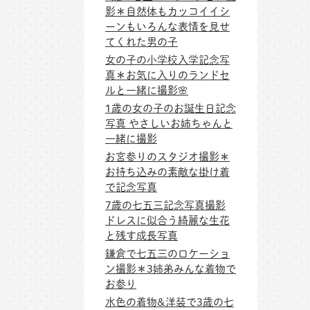
影＊自然体もカッコイイシ
ーンもいろんな表情を見せ
てくれた男の子
女の子の小学校入学記念写
真＊お気に入りのランドセ
ルと一緒に撮影🌸
1歳の女の子のお誕生日記念
写真 やさしいお姉ちゃんと
一緒に撮影
お宮参りのスタジオ撮影＊
お持ち込みの素敵な掛け着
で記念写真
7歳の七五三記念写真撮影
ドレスに似合う綺麗な生花
と残す成長写真
鎌倉で七五三のロケーショ
ン撮影＊3姉弟みんな着物で
お参り
水色の着物&洋装で3歳の七