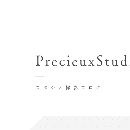
七五三(753)写真撮影
関東･東京都近郊
バースデーフォト撮影
PrecieuxStud
豊洲店
卒業袴･卒業写真撮影
自由が丘店
家族写真･記念写真撮影
八王子店
初節句記念写真撮影
スタジオ撮影ブログ
横浜港北店 et Fleur
鎌倉鶴岡八幡宮前店