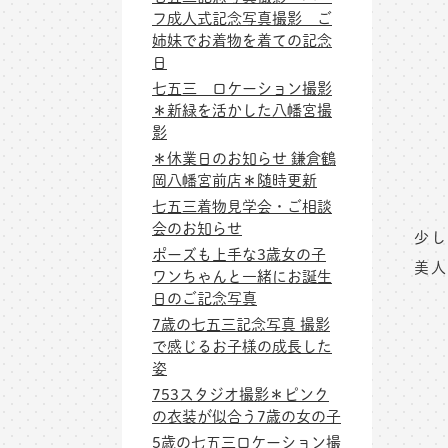
フ成人式記念写真撮影 ご
姉妹でお着物を着ての記念
日
七五三 ロケーション撮影
＊新緑を活かした八幡宮撮
影
＊休業日のお知らせ 鎌倉鶴
岡八幡宮前店＊随時更新
七五三着物見学会・ご相談
会のお知らせ
少し
ポーズも上手な3歳女の子
美人
ワンちゃんと一緒にお誕生
日のご記念写真
7歳の七五三記念写真 撮影
で感じるお子様の成長した
姿
753スタジオ撮影＊ピンク
の衣装が似合う7歳の女の子
5歳の七五三ロケーション撮