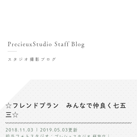
撮影シーン・料金
撮影シーン・料金TOP
スタジオ店舗
七五三(753)写真撮影
撮影のステップ・流れ
関東･東京都近郊
PrecieuxStudio Staff Blog
七五三お参り用着物レンタル
豊洲店
プレシュスタジオが選ばれる理由
お宮参り写真撮影
スタジオ撮影ブログ
自由が丘店
バースデーフォト撮影
レンタル着物･衣装
八王子店
ハーフバースデー撮影
お客様の声
横浜港北店 et Fleur
成人式写真撮影
鎌倉鶴岡八幡宮前店
スタジオブログ
卒業袴･卒業写真撮影
☆フレンドプラン みんなで仲良く七五
三☆
入園入学･卒園卒業記念撮影
記念撮影コラム
ハーフ成人式･10歳の祝い記念撮影
2018.11.03
2019.05.03
更新
よくある質問
担当フォトスタジオ：
｜
プレシュスタジオ 蘇我店
家族写真･記念写真撮影