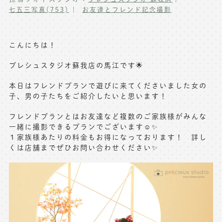
七五三写真(753)
お友達とフレンド記念撮影
写真商品一覧
ペット写真撮影
マタニティフォト撮影
お祝いギフトカード
こんにちは！
初節句記念写真撮影
出張撮影(鎌倉)
プレシュスタジオ蘇我店の馬江です🌟
フレンド記念撮影
本日はフレンドプランで遊びに来てくださいました女の
キャンペーン･限定プラン情報
フォトウェディング
子、男の子たちをご紹介したいと思います！
無料会員登録
フレンドプランとはお友達など複数のご家族様がみんな
一緒に撮影できるプランでございます☺️✨
料金シミュレーション
１家族様あたりの料金もお得になっております！ 詳し
くは店舗までぜひお問い合わせください✨
お問い合わせ窓口
店舗情報についてはお手数ですが
各店舗までお問い合わせください
toiawase@precieux-studio.com