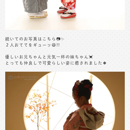
続いてのお写真はこちら📷✨
２人おててをギューッ😆!!
優しいお兄ちゃんと元気一杯の妹ちゃん💓
とっても仲良しで可愛らしい姿に癒されました🍀