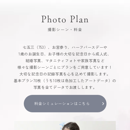
Photo Plan
撮影シーン・料金
七五三（753）、お宮参り、ハーフバースデーや
1歳のお誕生日、お子様の大切な記念日から成人式、
結婚写真、マタニティフォトや家族写真など
様々な撮影シーンごとにプランをご用意しています！
大切な記念日の記録写真を心を込めて撮影します。
基本プラン70枚（うち10枚は色加工したアートデータ）の
写真を全てデータでお渡しします。
料金シミュレーションはこちら