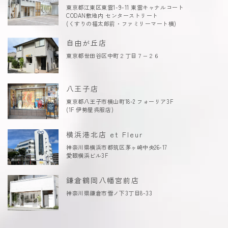
東京都江東区東雲1-9-11 東雲キャナルコート
CODAN敷地内 センターストリート
(くすりの福太郎前・ファミリーマート横)
自由が丘店
東京都世田谷区中町２丁目７−２６
八王子店
東京都八王子市横山町18-2 フォーリア3F
(1F 伊勢屋呉服店)
横浜港北店 et Fleur
神奈川県横浜市都筑区茅ヶ崎中央26-17
愛眼横浜ビル3F
鎌倉鶴岡八幡宮前店
神奈川県鎌倉市雪ノ下3丁目8-33