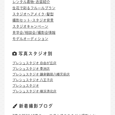
レンタル着物･衣装紹介
生花で彩るフルールプラン
スタジオヘアメイク･髪型
撮影セット･スタジオ背景
スタジオキャンペーン
見学会/相談会/撮影会情報
モデルオーディション
写真スタジオ別
プレシュスタジオ 自由が丘店
プレシュスタジオ 豊洲店
プレシュスタジオ 鎌倉鶴岡八幡宮前店
プレシュスタジオ 八王子店
プレシュスタジオ
プレシュスタジオ 横浜港北店
新着撮影ブログ