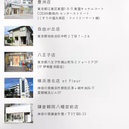
豊洲店
東京都江東区東雲1-9-11 東雲キャナルコート
CODAN敷地内 センターストリート
(くすりの福太郎前・ファミリーマート横)
自由が丘店
東京都世田谷区中町２丁目７−２６
八王子店
東京都八王子市横山町18-2 フォーリア3F
(1F 伊勢屋呉服店)
横浜港北店 et Fleur
神奈川県横浜市都筑区茅ヶ崎中央26-17
愛眼横浜ビル3F
鎌倉鶴岡八幡宮前店
神奈川県鎌倉市雪ノ下3丁目8-33