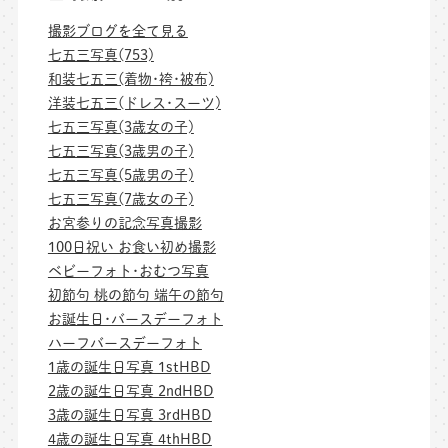
撮影ブログを全て見る
七五三写真(753)
和装七五三(着物･袴･被布)
洋装七五三(ドレス･スーツ)
七五三写真(3歳女の子)
七五三写真(3歳男の子)
七五三写真(5歳男の子)
七五三写真(7歳女の子)
お宮参りの記念写真撮影
100日祝い お食い初め撮影
ベビーフォト･おむつ写真
初節句 桃の節句 端午の節句
お誕生日･バースデーフォト
ハーフバースデーフォト
1歳の誕生日写真 1stHBD
2歳の誕生日写真 2ndHBD
3歳の誕生日写真 3rdHBD
4歳の誕生日写真 4thHBD