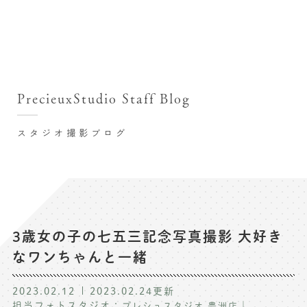
撮影シーン・料金
撮影シーン・料金TOP
スタジオ店舗
七五三(753)写真撮影
撮影のステップ・流れ
関東･東京都近郊
PrecieuxStudio Staff Blog
七五三お参り用着物レンタル
豊洲店
プレシュスタジオが選ばれる理由
お宮参り写真撮影
スタジオ撮影ブログ
自由が丘店
バースデーフォト撮影
レンタル着物･衣装
八王子店
ハーフバースデー撮影
お客様の声
横浜港北店 et Fleur
成人式写真撮影
鎌倉鶴岡八幡宮前店
スタジオブログ
卒業袴･卒業写真撮影
3歳女の子の七五三記念写真撮影 大好き
なワンちゃんと一緒
入園入学･卒園卒業記念撮影
記念撮影コラム
ハーフ成人式･10歳の祝い記念撮影
2023.02.12
2023.02.24
更新
よくある質問
担当フォトスタジオ：
｜
プレシュスタジオ 豊洲店
家族写真･記念写真撮影