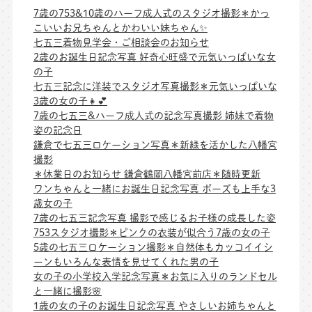
7歳の753&10歳のハーフ成人式のスタジオ撮影＊かっ
こいいお兄ちゃんとかわいい妹ちゃん✨
七五三着物見学会・ご相談会のお知らせ
2歳のお誕生日記念写真 好奇心旺盛で元気いっぱいな女
の子
七五三記念に洋装でスタジオ写真撮影＊元気いっぱいな
3歳の女の子👧💕
7歳の七五三&ハーフ成人式の記念写真撮影 姉妹で着物
姿の記念日
鎌倉で七五三ロケーション写真＊新緑を活かした八幡宮
撮影
＊休業日のお知らせ 鎌倉鶴岡八幡宮前店＊随時更新
ワンちゃんと一緒にお誕生日記念写真 ポーズも上手な3
歳女の子
7歳の七五三記念写真 撮影で感じるお子様の成長した姿
753スタジオ撮影＊ピンクの衣装が似合う7歳の女の子
5歳の七五三ロケーション撮影＊自然体もカッコイイシ
ーンもいろんな表情を見せてくれた男の子
女の子の小学校入学記念写真＊お気に入りのランドセル
と一緒に撮影🌸
1歳の女の子のお誕生日記念写真 やさしいお姉ちゃんと