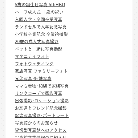
5歳の誕生日写真 5thHBD
ハーフ成人式 十歳の祝い
入園入学・卒園卒業写真
ランドセルで入学記念写真
小学校卒業記念 卒業袴撮影
20歳の成人式写真撮影
ペットと一緒に写真撮影
マタニティフォト
フォトウェディング
家族写真 ファミリーフォト
兄弟写真･姉妹写真
ママも着物･和装で家族写真
リンクコーデで家族写真
出張撮影･ロケーション撮影
お友達とフレンド記念撮影
記念写真撮影･ポートレート
写真館からのお知らせ
貸切型写真館へのアクセス
写真館営業情報のお知らせ