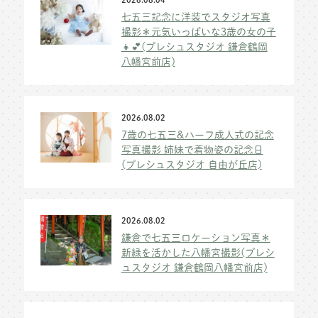
七五三記念に洋装でスタジオ写真
撮影＊元気いっぱいな3歳の女の子
👧💕(プレシュスタジオ 鎌倉鶴岡
八幡宮前店)
2026.08.02
7歳の七五三&ハーフ成人式の記念
写真撮影 姉妹で着物姿の記念日
(プレシュスタジオ 自由が丘店)
2026.08.02
鎌倉で七五三ロケーション写真＊
新緑を活かした八幡宮撮影(プレシ
ュスタジオ 鎌倉鶴岡八幡宮前店)