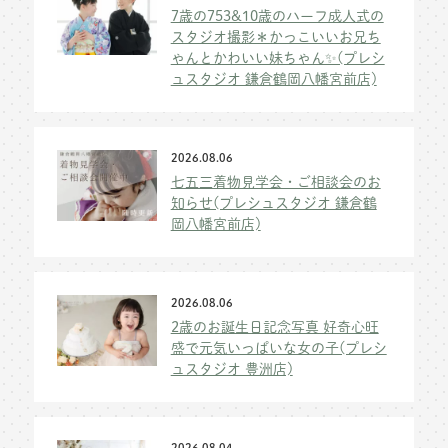
7歳の753&10歳のハーフ成人式の
スタジオ撮影＊かっこいいお兄ち
ゃんとかわいい妹ちゃん✨(プレシ
ュスタジオ 鎌倉鶴岡八幡宮前店)
2026.08.06
七五三着物見学会・ご相談会のお
知らせ(プレシュスタジオ 鎌倉鶴
岡八幡宮前店)
2026.08.06
2歳のお誕生日記念写真 好奇心旺
盛で元気いっぱいな女の子(プレシ
ュスタジオ 豊洲店)
2026.08.04