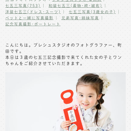
七五三写真(753)
和装七五三(着物･袴･被布)
写真商品一覧
ペット写真撮影
洋装七五三(ドレス･スーツ)
七五三写真(3歳女の子)
ペットと一緒に写真撮影
兄弟写真･姉妹写真
マタニティフォト撮影
お祝いギフトカード
記念写真撮影･ポートレート
初節句記念写真撮影
出張撮影(鎌倉)
フレンド記念撮影
こんにちは。プレシュスタジオのフォトグラファー、町
キャンペーン･限定プラン情報
田です。
フォトウェディング
本日は３歳の七五三記念撮影で来てくれた女の子とワン
ちゃんをご紹介させていただきます。
無料会員登録
料金シミュレーション
お問い合わせ窓口
店舗情報についてはお手数ですが
各店舗までお問い合わせください
toiawase@precieux-studio.com