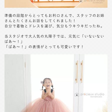
※上記アドレスは総合窓口となります
[営業時間] 9:00～17:00
準備の段階からとってもお利口さんで、スタッフのお姉
[定休日] 土日祝日
さんとたくさんお話をしてくれました！
自分で着物とドレスを選び、気分もウキウキだったね。
マイページへログインする
当スタジオで大人気の丸障子では、元気に「いないない
ばあ〜！」
「ばあ〜！」の表情がとっても可愛いです！
無料会員登録はこちら