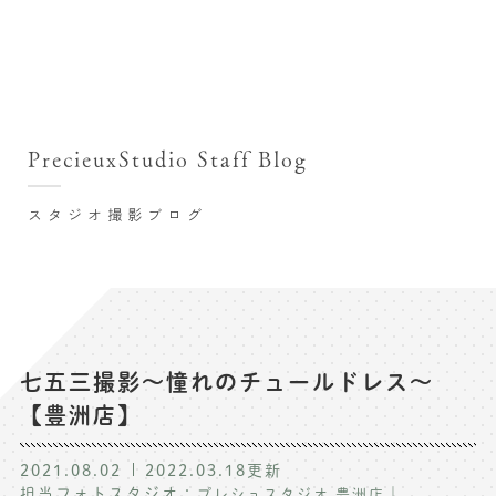
撮影シーン・料金
撮影シーン・料金TOP
スタジオ店舗
七五三(753)写真撮影
撮影のステップ・流れ
関東･東京都近郊
PrecieuxStudio Staff Blog
七五三お参り用着物レンタル
豊洲店
プレシュスタジオが選ばれる理由
お宮参り写真撮影
スタジオ撮影ブログ
自由が丘店
バースデーフォト撮影
レンタル着物･衣装
八王子店
ハーフバースデー撮影
お客様の声
横浜港北店 et Fleur
成人式写真撮影
鎌倉鶴岡八幡宮前店
スタジオブログ
卒業袴･卒業写真撮影
七五三撮影〜憧れのチュールドレス〜
【豊洲店】
入園入学･卒園卒業記念撮影
記念撮影コラム
ハーフ成人式･10歳の祝い記念撮影
2021.08.02
2022.03.18
更新
よくある質問
担当フォトスタジオ：
｜
プレシュスタジオ 豊洲店
家族写真･記念写真撮影