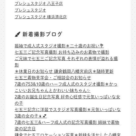
プレシュスタジオ 八王子店
プレシュスタジオ
プレシュスタジオ 横浜港北店
新着撮影ブログ
振袖で成人式スタジオ撮影＊二十歳のお祝い💐
七五三ご記念写真撮影 お持ち込みのお着物で撮影
ご兄妹で七五三ご記念写真 それぞれの表情が溢れる撮
影
＊休業日のお知らせ 鎌倉鶴岡八幡宮前店＊随時更新
七五三着物見学会・ご相談会のお知らせ
7歳の753&10歳のハーフ成人式のスタジオ撮影＊かっ
こいいお兄ちゃんとかわいい妹ちゃん✨
2歳のお誕生日記念写真 好奇心旺盛で元気いっぱいな女
の子
七五三記念に洋装でスタジオ写真撮影＊元気いっぱいな
3歳の女の子👧💕
7歳の七五三&ハーフ成人式の記念写真撮影 姉妹で着物
姿の記念日
鎌倉で七五三ロケーション写真＊新緑を活かした八幡宮