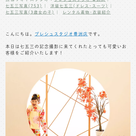
七五三写真(753)
洋装七五三(ドレス･スーツ)
写真商品一覧
ペット写真撮影
七五三写真(3歳女の子)
レンタル着物･衣装紹介
マタニティフォト撮影
お祝いギフトカード
初節句記念写真撮影
こんにちは。
プレシュスタジオ豊洲店
です。
出張撮影(鎌倉)
フレンド記念撮影
本日は七五三の記念撮影に来てくれたとっても可愛いお
客様をご紹介いたします！
キャンペーン･限定プラン情報
フォトウェディング
無料会員登録
料金シミュレーション
お問い合わせ窓口
店舗情報についてはお手数ですが
各店舗までお問い合わせください
toiawase@precieux-studio.com