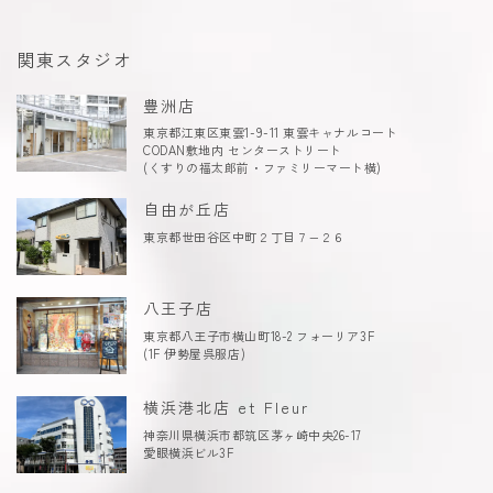
関東スタジオ
豊洲店
東京都江東区東雲1-9-11 東雲キャナルコート
CODAN敷地内 センターストリート
(くすりの福太郎前・ファミリーマート横)
自由が丘店
東京都世田谷区中町２丁目７−２６
八王子店
東京都八王子市横山町18-2 フォーリア3F
(1F 伊勢屋呉服店)
横浜港北店 et Fleur
神奈川県横浜市都筑区茅ヶ崎中央26-17
愛眼横浜ビル3F