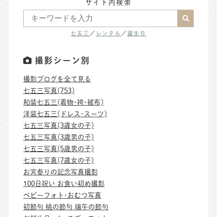
サイト内検索
七五三
／
レンタル
／
誕生日
撮影シーン別
撮影ブログを全て見る
七五三写真(753)
和装七五三(着物･袴･被布)
洋装七五三(ドレス･スーツ)
七五三写真(3歳女の子)
七五三写真(3歳男の子)
七五三写真(5歳男の子)
七五三写真(7歳女の子)
お宮参りの記念写真撮影
100日祝い お食い初め撮影
ベビーフォト･おむつ写真
初節句 桃の節句 端午の節句