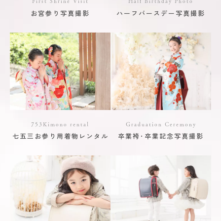
First Shrine Visit
Half Birthday Photo
お宮参り写真撮影
ハーフバースデー写真撮影
753Kimono rental
Graduation Ceremony
七五三お参り用着物レンタル
卒業袴･卒業記念写真撮影