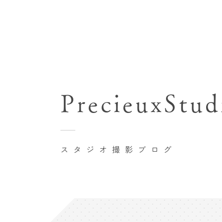
七五三(753)写真撮影
関東･東京都近郊
バースデーフォト撮影
PrecieuxStud
豊洲店
卒業袴･卒業写真撮影
自由が丘店
家族写真･記念写真撮影
八王子店
初節句記念写真撮影
スタジオ撮影ブログ
横浜港北店 et Fleur
鎌倉鶴岡八幡宮前店