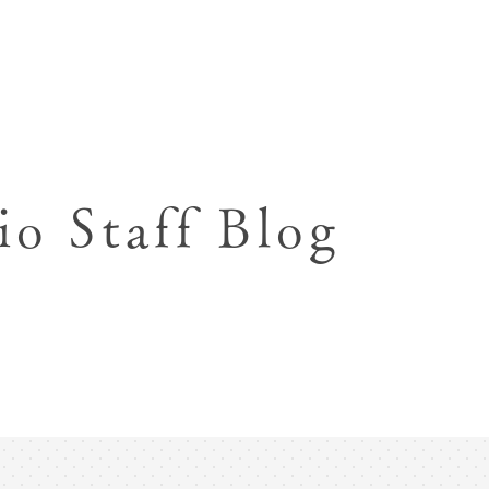
七五三お参り用着物レンタル
お宮参り写真撮影
ハーフバースデー撮影
成人式写真撮影
io Staff Blog
入園入学･卒園卒業記念撮影
ハーフ成人式･10歳
ペット写真撮影
マタニティフォト撮影
フレンド記念撮影
フォトウェディング