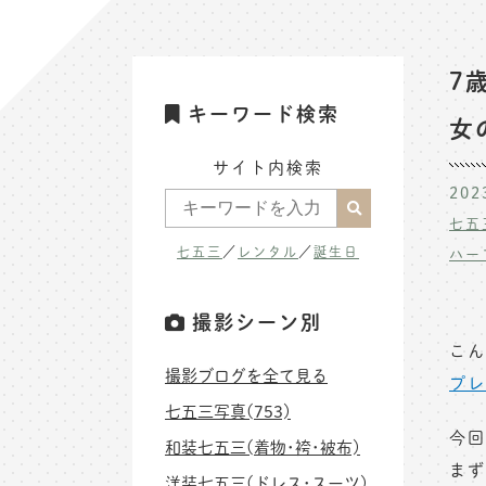
7
キーワード検索
女
サイト内検索
202
七五
七五三
／
レンタル
／
誕生日
ハー
撮影シーン別
こん
撮影ブログを全て見る
プレ
七五三写真(753)
今回
和装七五三(着物･袴･被布)
まず
洋装七五三(ドレス･スーツ)