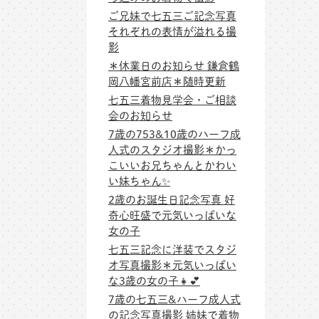
ご兄妹で七五三ご記念写真
それぞれの表情が溢れる撮
影
＊休業日のお知らせ 鎌倉鶴
岡八幡宮前店＊随時更新
七五三着物見学会・ご相談
会のお知らせ
7歳の753&10歳のハーフ成
人式のスタジオ撮影＊かっ
こいいお兄ちゃんとかわい
い妹ちゃん✨
2歳のお誕生日記念写真 好
奇心旺盛で元気いっぱいな
女の子
七五三記念に洋装でスタジ
オ写真撮影＊元気いっぱい
な3歳の女の子👧💕
7歳の七五三&ハーフ成人式
の記念写真撮影 姉妹で着物