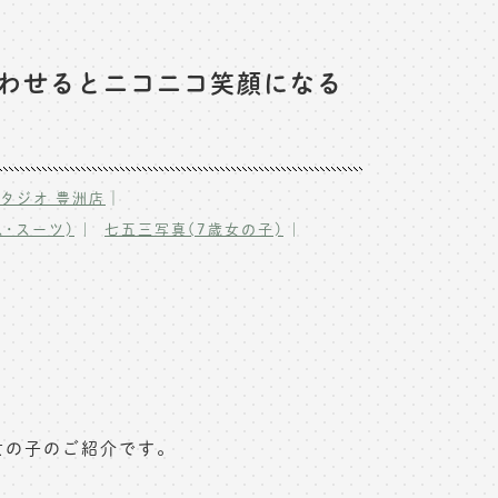
合わせるとニコニコ笑顔になる
｜
タジオ 豊洲店
･スーツ)
七五三写真(7歳女の子)
女の子のご紹介です。