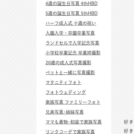
4歳の誕生日写真 4thHBD
5歳の誕生日写真 5thHBD
ハーフ成人式 十歳の祝い
入園入学・卒園卒業写真
ランドセルで入学記念写真
小学校卒業記念 卒業袴撮影
20歳の成人式写真撮影
ペットと一緒に写真撮影
マタニティフォト
フォトウェディング
家族写真 ファミリーフォト
兄弟写真･姉妹写真
ママも着物･和装で家族写真
好き
好き
リンクコーデで家族写真