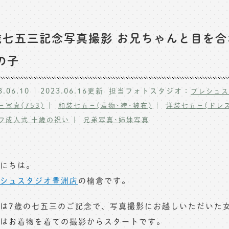
歳七五三記念写真撮影 お兄ちゃんと目を
の子
3.06.10
2023.06.16
更新
担当フォトスタジオ：
プレシュス
三写真(753)
和装七五三(着物･袴･被布)
洋装七五三(ドレス
フ成人式 十歳の祝い
兄弟写真･姉妹写真
にちは。
シュスタジオ豊洲店
の楠倉です。
は7歳の七五三のご記念で、写真撮影にお越しいただいた
はお着物を着ての撮影からスタートです。