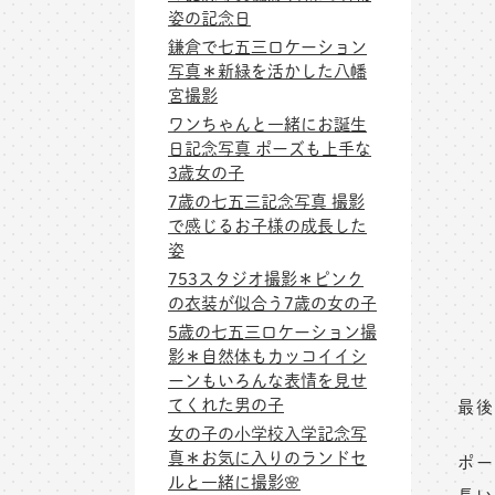
姿の記念日
鎌倉で七五三ロケーション
写真＊新緑を活かした八幡
宮撮影
ワンちゃんと一緒にお誕生
日記念写真 ポーズも上手な
3歳女の子
7歳の七五三記念写真 撮影
で感じるお子様の成長した
姿
753スタジオ撮影＊ピンク
の衣装が似合う7歳の女の子
5歳の七五三ロケーション撮
影＊自然体もカッコイイシ
ーンもいろんな表情を見せ
てくれた男の子
最後
女の子の小学校入学記念写
真＊お気に入りのランドセ
ポー
ルと一緒に撮影🌸
長い