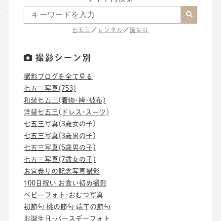
七五三
／
レンタル
／
誕生日
撮影シーン別
撮影ブログを全て見る
七五三写真(753)
和装七五三(着物･袴･被布)
洋装七五三(ドレス･スーツ)
七五三写真(3歳女の子)
七五三写真(3歳男の子)
七五三写真(5歳男の子)
七五三写真(7歳女の子)
お宮参りの記念写真撮影
100日祝い お食い初め撮影
ベビーフォト･おむつ写真
初節句 桃の節句 端午の節句
お誕生日･バースデーフォト