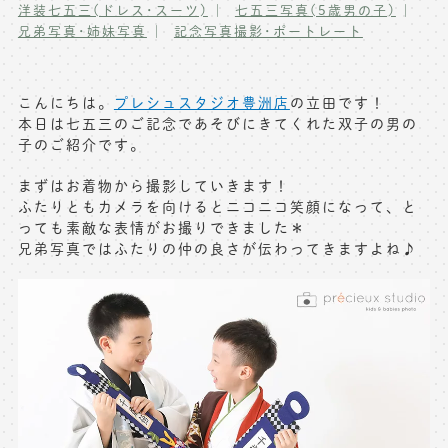
洋装七五三(ドレス･スーツ)
七五三写真(5歳男の子)
写真商品一覧
兄弟写真･姉妹写真
記念写真撮影･ポートレート
ペット写真撮影
マタニティフォト撮影
お祝いギフトカード
こんにちは。
プレシュスタジオ豊洲店
の立田です！
初節句記念写真撮影
本日は七五三のご記念であそびにきてくれた双子の男の
出張撮影(鎌倉)
子のご紹介です。
フレンド記念撮影
キャンペーン･限定プラン情報
フォトウェディング
まずはお着物から撮影していきます！
ふたりともカメラを向けるとニコニコ笑顔になって、と
無料会員登録
っても素敵な表情がお撮りできました＊
兄弟写真ではふたりの仲の良さが伝わってきますよね♪
料金シミュレーション
お問い合わせ窓口
店舗情報についてはお手数ですが
各店舗までお問い合わせください
toiawase@precieux-studio.com