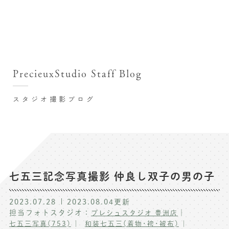
撮影シーン・料金
撮影シーン・料金TOP
スタジオ店舗
七五三(753)写真撮影
撮影のステップ・流れ
関東･東京都近郊
PrecieuxStudio Staff Blog
七五三お参り用着物レンタル
豊洲店
プレシュスタジオが選ばれる理由
お宮参り写真撮影
スタジオ撮影ブログ
自由が丘店
バースデーフォト撮影
レンタル着物･衣装
八王子店
ハーフバースデー撮影
お客様の声
横浜港北店 et Fleur
成人式写真撮影
鎌倉鶴岡八幡宮前店
スタジオブログ
卒業袴･卒業写真撮影
七五三記念写真撮影 仲良し双子の男の子
入園入学･卒園卒業記念撮影
記念撮影コラム
2023.07.28
2023.08.04
更新
ハーフ成人式･10歳の祝い記念撮影
担当フォトスタジオ：
｜
プレシュスタジオ 豊洲店
よくある質問
七五三写真(753)
和装七五三(着物･袴･被布)
家族写真･記念写真撮影