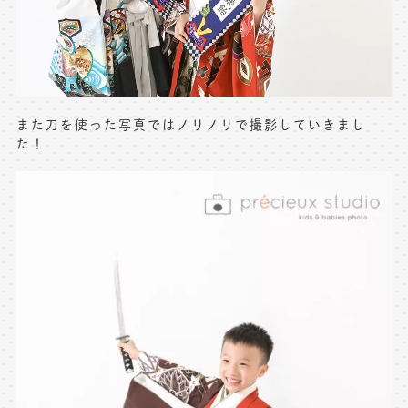
※上記アドレスは総合窓口となります
[営業時間] 9:00～17:00
[定休日] 土日祝日
また刀を使った写真ではノリノリで撮影していきまし
マイページへログインする
た！
無料会員登録はこちら