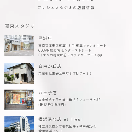
プレシュスタジオの店舗情報
関東スタジオ
豊洲店
東京都江東区東雲1-9-11 東雲キャナルコート
CODAN敷地内 センターストリート
(くすりの福太郎前・ファミリーマート横)
自由が丘店
東京都世田谷区中町２丁目７−２６
八王子店
東京都八王子市横山町18-2 フォーリア3F
(1F 伊勢屋呉服店)
横浜港北店 et Fleur
神奈川県横浜市都筑区茅ヶ崎中央26-17
愛眼横浜ビル3F