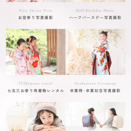
First Shrine Visit
Half Birthday Photo
お宮参り写真撮影
ハーフバースデー写真撮影
753Kimono rental
Graduation Ceremony
七五三お参り用着物レンタル
卒業袴･卒業記念写真撮影