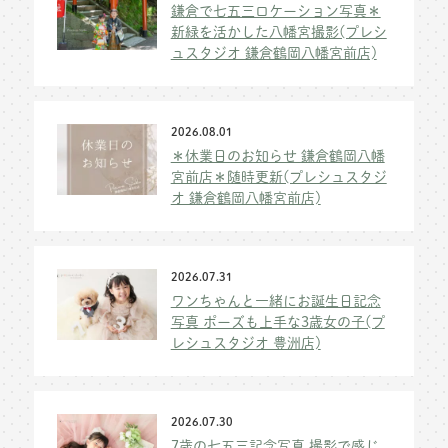
鎌倉で七五三ロケーション写真＊
新緑を活かした八幡宮撮影(プレシ
ュスタジオ 鎌倉鶴岡八幡宮前店)
2026.08.01
＊休業日のお知らせ 鎌倉鶴岡八幡
宮前店＊随時更新(プレシュスタジ
オ 鎌倉鶴岡八幡宮前店)
2026.07.31
ワンちゃんと一緒にお誕生日記念
写真 ポーズも上手な3歳女の子(プ
レシュスタジオ 豊洲店)
2026.07.30
7歳の七五三記念写真 撮影で感じ