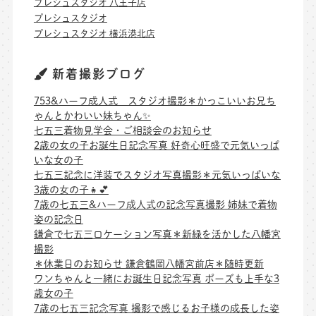
プレシュスタジオ 八王子店
プレシュスタジオ
プレシュスタジオ 横浜港北店
新着撮影ブログ
753&ハーフ成人式 スタジオ撮影＊かっこいいお兄ち
ゃんとかわいい妹ちゃん✨
七五三着物見学会・ご相談会のお知らせ
2歳の女の子お誕生日記念写真 好奇心旺盛で元気いっぱ
いな女の子
七五三記念に洋装でスタジオ写真撮影＊元気いっぱいな
3歳の女の子👧💕
7歳の七五三&ハーフ成人式の記念写真撮影 姉妹で着物
姿の記念日
鎌倉で七五三ロケーション写真＊新緑を活かした八幡宮
撮影
＊休業日のお知らせ 鎌倉鶴岡八幡宮前店＊随時更新
ワンちゃんと一緒にお誕生日記念写真 ポーズも上手な3
歳女の子
7歳の七五三記念写真 撮影で感じるお子様の成長した姿