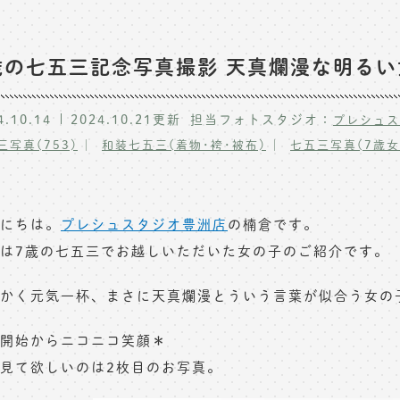
歳の七五三記念写真撮影 天真爛漫な明る
4.10.14
2024.10.21
更新
担当フォトスタジオ：
プレシュス
三写真(753)
和装七五三(着物･袴･被布)
七五三写真(7歳女
にちは。
プレシュスタジオ豊洲店
の楠倉です。
は7歳の七五三でお越しいただいた女の子のご紹介です。
かく元気一杯、まさに天真爛漫とういう言葉が似合う女の
開始からニコニコ笑顔＊
見て欲しいのは2枚目のお写真。