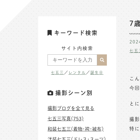
7
キーワード検索
202
サイト内検索
七五
七五三
／
レンタル
／
誕生日
こん
今回
撮影シーン別
とに
撮影ブログを全て見る
七五三写真(753)
撮影
特に
和装七五三(着物･袴･被布)
洋装七五三(ドレス･スーツ)