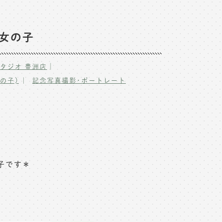
い女の子
｜
タジオ 豊洲店
の子)
記念写真撮影･ポートレート
子です＊