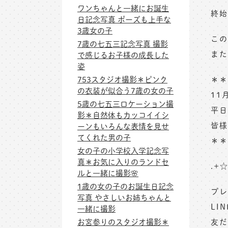
ワンちゃんと一緒にお誕生
終始
日記念写真 ポーズも上手な
3歳女の子
この
7歳の七五三記念写真 撮影
また
で感じるお子様の成長した
姿
753スタジオ撮影＊ピンク
＊＊
の衣装が似合う7歳の女の子
11
5歳の七五三ロケーション撮
平日
影＊自然体もカッコイイシ
皆様
ーンもいろんな表情を見せ
てくれた男の子
＊＊
女の子の小学校入学記念写
真＊お気に入りのランドセ
.+
ルと一緒に撮影🌸
1歳の女の子のお誕生日記念
プレ
写真 やさしいお姉ちゃんと
LI
一緒に撮影
お宮参りのスタジオ撮影＊
友だ