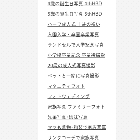
4歳の誕生日写真 4thHBD
5歳の誕生日写真 5thHBD
ハーフ成人式 十歳の祝い
入園入学・卒園卒業写真
ランドセルで入学記念写真
小学校卒業記念 卒業袴撮影
20歳の成人式写真撮影
ペットと一緒に写真撮影
マタニティフォト
フォトウェディング
家族写真 ファミリーフォト
兄弟写真･姉妹写真
ママも着物･和装で家族写真
リンクコーデで家族写真