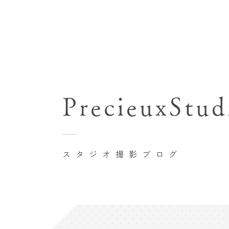
七五三(753)写真撮影
関東･東京都近郊
バースデーフォト撮影
PrecieuxStud
豊洲店
卒業袴･卒業写真撮影
自由が丘店
家族写真･記念写真撮影
八王子店
初節句記念写真撮影
スタジオ撮影ブログ
横浜港北店 et Fleur
鎌倉鶴岡八幡宮前店