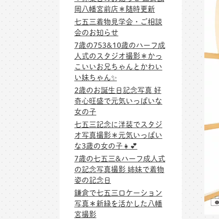
岡八幡宮前店＊随時更新
七五三着物見学会・ご相談
会のお知らせ
7歳の753&10歳のハーフ成
人式のスタジオ撮影＊かっ
こいいお兄ちゃんとかわい
い妹ちゃん✨
2歳のお誕生日記念写真 好
奇心旺盛で元気いっぱいな
女の子
七五三記念に洋装でスタジ
オ写真撮影＊元気いっぱい
な3歳の女の子👧💕
7歳の七五三&ハーフ成人式
の記念写真撮影 姉妹で着物
姿の記念日
鎌倉で七五三ロケーション
写真＊新緑を活かした八幡
宮撮影