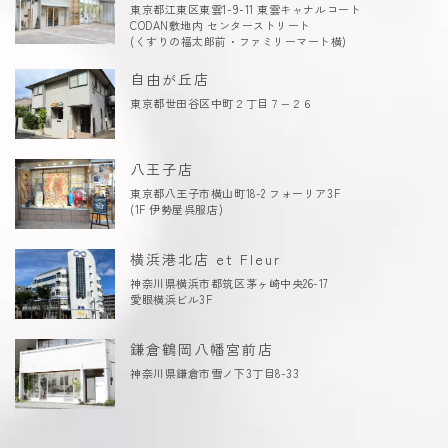
東京都江東区東雲1-9-11 東雲キャナルコート
CODAN敷地内 センターストリート
(くすりの福太郎前・ファミリーマート横)
自由が丘店
東京都世田谷区中町２丁目７−２６
八王子店
東京都八王子市横山町18-2 フォーリア3F
(1F 伊勢屋呉服店)
横浜港北店 et Fleur
神奈川県横浜市都筑区茅ヶ崎中央26-17
愛眼横浜ビル3F
鎌倉鶴岡八幡宮前店
神奈川県鎌倉市雪ノ下3丁目8-33