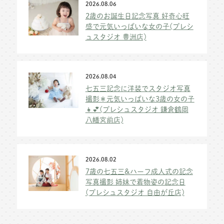
2026.08.06
2歳のお誕生日記念写真 好奇心旺
盛で元気いっぱいな女の子(プレシ
ュスタジオ 豊洲店)
2026.08.04
七五三記念に洋装でスタジオ写真
撮影＊元気いっぱいな3歳の女の子
👧💕(プレシュスタジオ 鎌倉鶴岡
八幡宮前店)
2026.08.02
7歳の七五三&ハーフ成人式の記念
写真撮影 姉妹で着物姿の記念日
(プレシュスタジオ 自由が丘店)