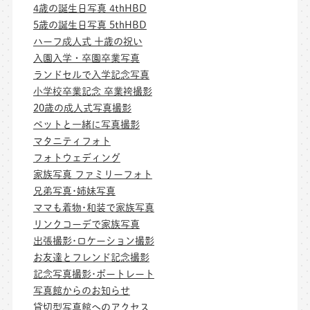
4歳の誕生日写真 4thHBD
5歳の誕生日写真 5thHBD
ハーフ成人式 十歳の祝い
入園入学・卒園卒業写真
ランドセルで入学記念写真
小学校卒業記念 卒業袴撮影
20歳の成人式写真撮影
ペットと一緒に写真撮影
マタニティフォト
フォトウェディング
家族写真 ファミリーフォト
兄弟写真･姉妹写真
ママも着物･和装で家族写真
リンクコーデで家族写真
出張撮影･ロケーション撮影
お友達とフレンド記念撮影
記念写真撮影･ポートレート
写真館からのお知らせ
貸切型写真館へのアクセス