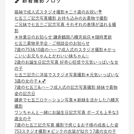
新着撮影ブログ
振袖で成人式スタジオ撮影＊二十歳のお祝い💐
七五三ご記念写真撮影 お持ち込みのお着物で撮影
ご兄妹で七五三ご記念写真 それぞれの表情が溢れる撮
影
＊休業日のお知らせ 鎌倉鶴岡八幡宮前店＊随時更新
七五三着物見学会・ご相談会のお知らせ
7歳の753&10歳のハーフ成人式のスタジオ撮影＊かっ
こいいお兄ちゃんとかわいい妹ちゃん✨
2歳のお誕生日記念写真 好奇心旺盛で元気いっぱいな女
の子
七五三記念に洋装でスタジオ写真撮影＊元気いっぱいな
3歳の女の子👧💕
7歳の七五三&ハーフ成人式の記念写真撮影 姉妹で着物
姿の記念日
鎌倉で七五三ロケーション写真＊新緑を活かした八幡宮
撮影
ワンちゃんと一緒にお誕生日記念写真 ポーズも上手な3
歳女の子
7歳の七五三記念写真 撮影で感じるお子様の成長した姿
753スタジオ撮影＊ピンクの衣装が似合う7歳の女の子