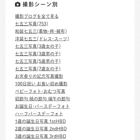
撮影シーン別
撮影ブログを全て見る
七五三写真(753)
和装七五三(着物･袴･被布)
洋装七五三(ドレス･スーツ)
七五三写真(3歳女の子)
七五三写真(3歳男の子)
七五三写真(5歳男の子)
七五三写真(7歳女の子)
お宮参りの記念写真撮影
100日祝い お食い初め撮影
ベビーフォト･おむつ写真
初節句 桃の節句 端午の節句
お誕生日･バースデーフォト
ハーフバースデーフォト
1歳の誕生日写真 1stHBD
2歳の誕生日写真 2ndHBD
3歳の誕生日写真 3rdHBD