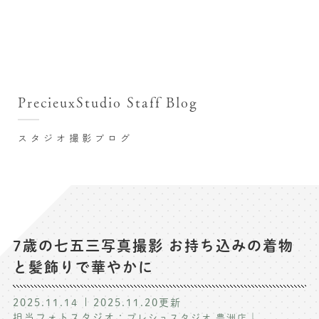
撮影シーン・料金
撮影シーン・料金TOP
スタジオ店舗
七五三(753)写真撮影
撮影のステップ・流れ
関東･東京都近郊
PrecieuxStudio Staff Blog
七五三お参り用着物レンタル
豊洲店
プレシュスタジオが選ばれる理由
お宮参り写真撮影
スタジオ撮影ブログ
自由が丘店
バースデーフォト撮影
レンタル着物･衣装
八王子店
ハーフバースデー撮影
お客様の声
横浜港北店 et Fleur
成人式写真撮影
鎌倉鶴岡八幡宮前店
スタジオブログ
卒業袴･卒業写真撮影
7歳の七五三写真撮影 お持ち込みの着物
と髪飾りで華やかに
入園入学･卒園卒業記念撮影
記念撮影コラム
ハーフ成人式･10歳の祝い記念撮影
2025.11.14
2025.11.20
更新
よくある質問
担当フォトスタジオ：
｜
プレシュスタジオ 豊洲店
家族写真･記念写真撮影