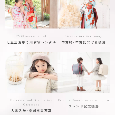
753Kimono rental
Graduation Ceremony
七五三お参り用着物レンタル
卒業袴･卒業記念写真撮影
Entrance and Graduation
Friends Commemorative Photo
Ceremony
フレンド記念撮影
入園入学･卒園卒業写真