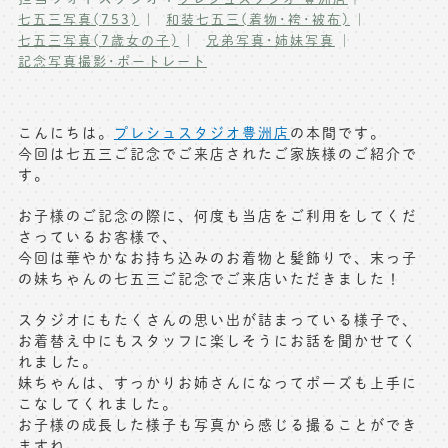
七五三写真(753)
和装七五三(着物･袴･被布)
写真商品一覧
ペット写真撮影
七五三写真(7歳女の子)
兄弟写真･姉妹写真
記念写真撮影･ポートレート
マタニティフォト撮影
お祝いギフトカード
初節句記念写真撮影
出張撮影(鎌倉)
こんにちは。
プレシュスタジオ豊洲店
の本間です。
フレンド記念撮影
今回は七五三ご記念でご来店されたご家族様のご紹介で
キャンペーン･限定プラン情報
す。
フォトウェディング
お子様のご記念の際に、何度も当店をご利用をしてくだ
無料会員登録
さっているお客様で、
今回は華やかなお持ち込みのお着物と髪飾りで、末っ子
料金シミュレーション
の妹ちゃんの七五三ご記念でご来店いただきました！
スタジオにもたくさんの思い出が詰まっている様子で、
お問い合わせ窓口
お着替え中にもスタッフに楽しそうにお話を聞かせてく
れました。
店舗情報についてはお手数ですが
妹ちゃんは、すっかりお姉さんになってポーズも上手に
各店舗までお問い合わせください
こなしてくれました。
toiawase@precieux-studio.com
お子様の成長した様子も写真から感じる撮ることができ
ますね。