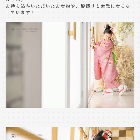
お持ち込みいただいたお着物や、髪飾りも素敵に着こな
※上記アドレスは総合窓口となります
しています！
[営業時間] 9:00～17:00
[定休日] 土日祝日
マイページへログインする
無料会員登録はこちら