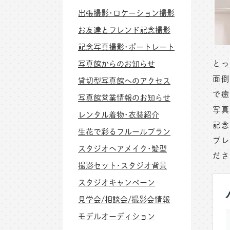
出張撮影･ロケーション撮影
お友達とフレンド記念撮影
記念写真撮影･ポートレート
とっ
写真館からのお知らせ
面倒
貸切型写真館へのアクセス
で癒
写真館営業情報のお知らせ
写真
レンタル着物･衣装紹介
記念
生花で彩るフルールプラン
プレ
スタジオヘアメイク･髪型
ださ
撮影セット･スタジオ背景
スタジオキャンペーン
見学会/相談会/撮影会情報
モデルオーディション