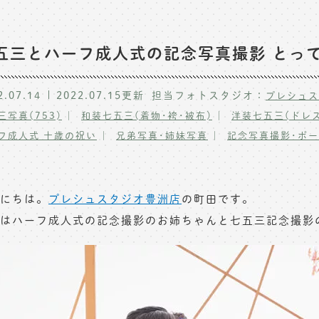
五三とハーフ成人式の記念写真撮影 とっ
2.07.14
2022.07.15
更新
担当フォトスタジオ：
プレシュス
三写真(753)
和装七五三(着物･袴･被布)
洋装七五三(ドレス
フ成人式 十歳の祝い
兄弟写真･姉妹写真
記念写真撮影･ポ
にちは。
プレシュスタジオ豊洲店
の町田です。
はハーフ成人式の記念撮影のお姉ちゃんと七五三記念撮影