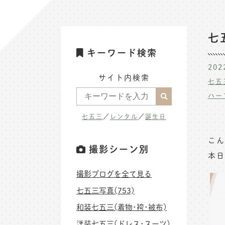
七
キーワード検索
202
サイト内検索
七五
ハー
七五三
／
レンタル
／
誕生日
こん
撮影シーン別
本日
撮影ブログを全て見る
七五三写真(753)
和装七五三(着物･袴･被布)
洋装七五三(ドレス･スーツ)