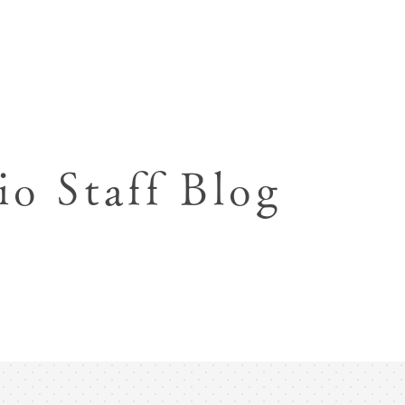
七五三お参り用着物レンタル
お宮参り写真撮影
ハーフバースデー撮影
成人式写真撮影
io Staff Blog
入園入学･卒園卒業記念撮影
ハーフ成人式･10歳
ペット写真撮影
マタニティフォト撮影
フレンド記念撮影
フォトウェディング