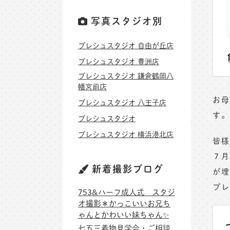
写真スタジオ別
プレシュスタジオ 自由が丘店
プレシュスタジオ 豊洲店
プレシュスタジオ 鎌倉鶴岡八
幡宮前店
お母
プレシュスタジオ 八王子店
す。
プレシュスタジオ
プレシュスタジオ 横浜港北店
皆様
７月
新着撮影ブログ
が埋
プレ
753&ハーフ成人式 スタジ
オ撮影＊かっこいいお兄ち
ゃんとかわいい妹ちゃん✨
七五三着物見学会・ご相談