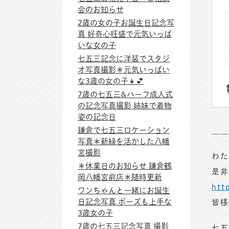
会のお知らせ
2歳の女の子お誕生日記念写
真 好奇心旺盛で元気いっぱ
いな女の子
七五三記念に洋装でスタジ
オ写真撮影＊元気いっぱい
な3歳の女の子👧💕
7歳の七五三&ハーフ成人式
の記念写真撮影 姉妹で着物
姿の記念日
鎌倉で七五三ロケーション
＿＿
写真＊新緑を活かした八幡
宮撮影
わた
＊休業日のお知らせ 鎌倉鶴
是非
岡八幡宮前店＊随時更新
htt
ワンちゃんと一緒にお誕生
日記念写真 ポーズも上手な
皆様
3歳女の子
7歳の七五三記念写真 撮影
七五