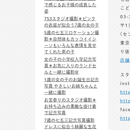
で感じるお子様の成長した
こど
姿
03-
753スタジオ撮影＊ピンク
の衣装が似合う7歳の女の子
〒1
5歳の七五三ロケーション撮
(セ
影＊自然体もカッコイイシ
東京
ーンもいろんな表情を見せ
り徒
てくれた男の子
女の子の小学校入学記念写
店舗
真＊お気に入りのランドセ
ルと一緒に撮影🌸
スタ
1歳の女の子のお誕生日記念
ins
写真 やさしいお姉ちゃんと
htt
一緒に撮影
お宮参りのスタジオ撮影＊
htt
お持ち込みの素敵な掛け着
fac
で記念写真
htt
7歳の七五三記念写真撮影
ドレスに似合う綺麗な生花