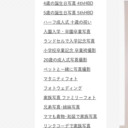
4歳の誕生日写真 4thHBD
5歳の誕生日写真 5thHBD
ハーフ成人式 十歳の祝い
入園入学・卒園卒業写真
ランドセルで入学記念写真
小学校卒業記念 卒業袴撮影
20歳の成人式写真撮影
ペットと一緒に写真撮影
マタニティフォト
フォトウェディング
家族写真 ファミリーフォト
兄弟写真･姉妹写真
ママも着物･和装で家族写真
リンクコーデで家族写真