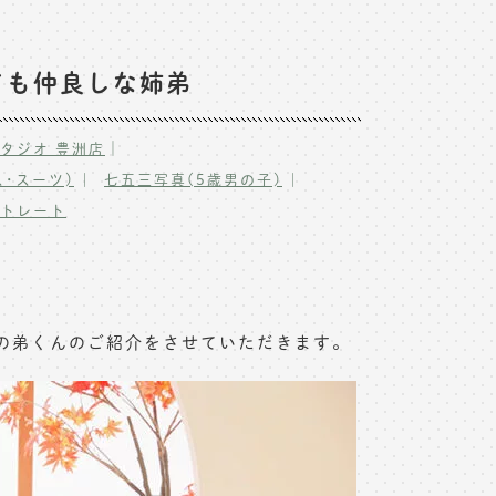
ても仲良しな姉弟
｜
タジオ 豊洲店
･スーツ)
七五三写真(5歳男の子)
ートレート
の弟くんのご紹介をさせていただきます。