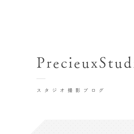
七五三(753)写真撮影
関東･東京都近郊
バースデーフォト撮影
PrecieuxStud
豊洲店
卒業袴･卒業写真撮影
自由が丘店
家族写真･記念写真撮影
八王子店
初節句記念写真撮影
スタジオ撮影ブログ
横浜港北店 et Fleur
鎌倉鶴岡八幡宮前店