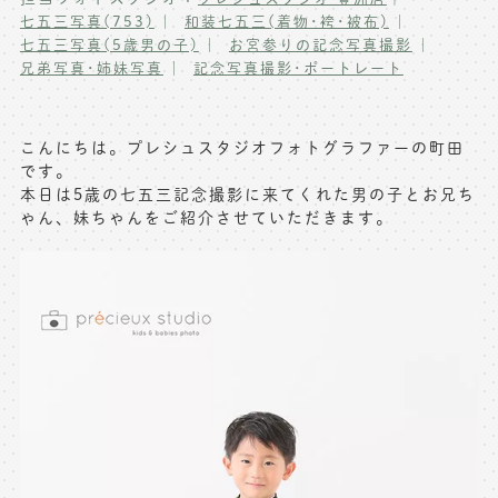
七五三写真(753)
和装七五三(着物･袴･被布)
写真商品一覧
ペット写真撮影
七五三写真(5歳男の子)
お宮参りの記念写真撮影
兄弟写真･姉妹写真
記念写真撮影･ポートレート
マタニティフォト撮影
お祝いギフトカード
初節句記念写真撮影
出張撮影(鎌倉)
こんにちは。プレシュスタジオフォトグラファーの町田
フレンド記念撮影
です。
キャンペーン･限定プラン情報
本日は5歳の七五三記念撮影に来てくれた男の子とお兄ち
フォトウェディング
ゃん、妹ちゃんをご紹介させていただきます。
無料会員登録
料金シミュレーション
お問い合わせ窓口
店舗情報についてはお手数ですが
各店舗までお問い合わせください
toiawase@precieux-studio.com