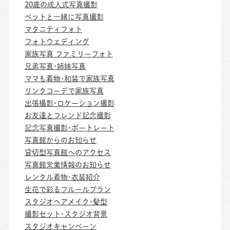
20歳の成人式写真撮影
ペットと一緒に写真撮影
マタニティフォト
フォトウェディング
家族写真 ファミリーフォト
兄弟写真･姉妹写真
ママも着物･和装で家族写真
リンクコーデで家族写真
出張撮影･ロケーション撮影
お友達とフレンド記念撮影
記念写真撮影･ポートレート
写真館からのお知らせ
貸切型写真館へのアクセス
写真館営業情報のお知らせ
レンタル着物･衣装紹介
生花で彩るフルールプラン
スタジオヘアメイク･髪型
撮影セット･スタジオ背景
スタジオキャンペーン