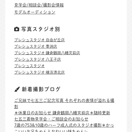
見学会/相談会/撮影会情報
モデルオーディション
写真スタジオ別
プレシュスタジオ 自由が丘店
プレシュスタジオ 豊洲店
プレシュスタジオ 鎌倉鶴岡八幡宮前店
プレシュスタジオ 八王子店
プレシュスタジオ
プレシュスタジオ 横浜港北店
新着撮影ブログ
ご兄妹で七五三ご記念写真 それぞれの表情が溢れる撮
影
＊休業日のお知らせ 鎌倉鶴岡八幡宮前店＊随時更新
七五三着物見学会・ご相談会のお知らせ
7歳の753&10歳のハーフ成人式のスタジオ撮影＊かっ
こいいお兄ちゃんとかわいい妹ちゃん✨