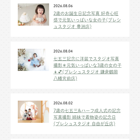
2026.08.06
2歳のお誕生日記念写真 好奇心旺
盛で元気いっぱいな女の子(プレシ
ュスタジオ 豊洲店)
2026.08.04
七五三記念に洋装でスタジオ写真
撮影＊元気いっぱいな3歳の女の子
👧💕(プレシュスタジオ 鎌倉鶴岡
八幡宮前店)
2026.08.02
7歳の七五三&ハーフ成人式の記念
写真撮影 姉妹で着物姿の記念日
(プレシュスタジオ 自由が丘店)