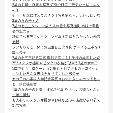
2歳のお誕生日記念写真 好奇心旺盛で元気いっぱいな女
の子
七五三記念に洋装でスタジオ写真撮影＊元気いっぱいな
3歳の女の子👧💕
7歳の七五三&ハーフ成人式の記念写真撮影 姉妹で着物
姿の記念日
鎌倉で七五三ロケーション写真＊新緑を活かした八幡宮
撮影
ワンちゃんと一緒にお誕生日記念写真 ポーズも上手な3
歳女の子
7歳の七五三記念写真 撮影で感じるお子様の成長した姿
753スタジオ撮影＊ピンクの衣装が似合う7歳の女の子
5歳の七五三ロケーション撮影＊自然体もカッコイイシ
ーンもいろんな表情を見せてくれた男の子
女の子の小学校入学記念写真＊お気に入りのランドセル
と一緒に撮影🌸
1歳の女の子のお誕生日記念写真 やさしいお姉ちゃんと
一緒に撮影
お宮参りのスタジオ撮影＊お持ち込みの素敵な掛け着で
記念写真