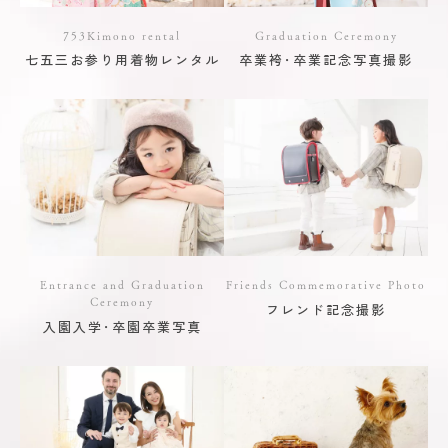
753Kimono rental
Graduation Ceremony
七五三お参り用着物レンタル
卒業袴･卒業記念写真撮影
Entrance and Graduation
Friends Commemorative Photo
Ceremony
フレンド記念撮影
入園入学･卒園卒業写真