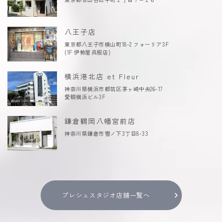
八王子店
東京都八王子市横山町18-2 フォーリア3F
(1F 伊勢屋呉服店)
横浜港北店 et Fleur
神奈川県横浜市都筑区茅ヶ崎中央26-17
愛眼横浜ビル3F
鎌倉鶴岡八幡宮前店
神奈川県鎌倉市雪ノ下3丁目8-33
プレシュスタジオ店舗一覧へ