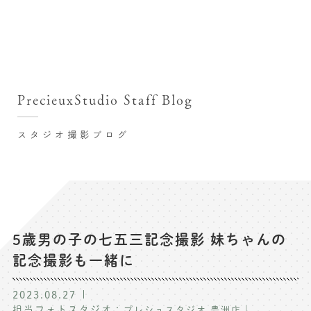
撮影シーン・料金
撮影シーン・料金TOP
スタジオ店舗
七五三(753)写真撮影
撮影のステップ・流れ
関東･東京都近郊
PrecieuxStudio Staff Blog
七五三お参り用着物レンタル
豊洲店
プレシュスタジオが選ばれる理由
お宮参り写真撮影
スタジオ撮影ブログ
自由が丘店
バースデーフォト撮影
レンタル着物･衣装
八王子店
ハーフバースデー撮影
お客様の声
横浜港北店 et Fleur
成人式写真撮影
鎌倉鶴岡八幡宮前店
スタジオブログ
卒業袴･卒業写真撮影
5歳男の子の七五三記念撮影 妹ちゃんの
記念撮影も一緒に
入園入学･卒園卒業記念撮影
記念撮影コラム
ハーフ成人式･10歳の祝い記念撮影
2023.08.27
よくある質問
担当フォトスタジオ：
｜
プレシュスタジオ 豊洲店
家族写真･記念写真撮影