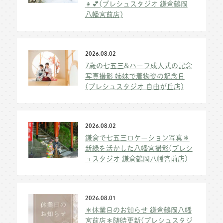
👧💕(プレシュスタジオ 鎌倉鶴岡
八幡宮前店)
2026.08.02
7歳の七五三&ハーフ成人式の記念
写真撮影 姉妹で着物姿の記念日
(プレシュスタジオ 自由が丘店)
2026.08.02
鎌倉で七五三ロケーション写真＊
新緑を活かした八幡宮撮影(プレシ
ュスタジオ 鎌倉鶴岡八幡宮前店)
2026.08.01
＊休業日のお知らせ 鎌倉鶴岡八幡
宮前店＊随時更新(プレシュスタジ