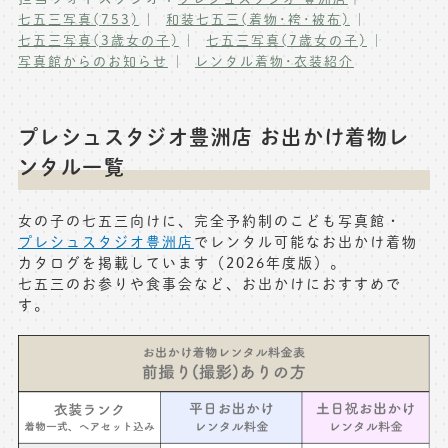
七五三写真(753)
和装七五三(着物･袴･被布)
写真商品一覧
ペット写真撮影
七五三写真(3歳女の子)
七五三写真(7歳女の子)
写真館からのお知らせ
レンタル着物･衣装紹介
マタニティフォト撮影
お祝いギフトカード
初節句記念写真撮影
出張撮影(鎌倉)
プレシュスタジオ豊洲店 お出かけ着物レ
フレンド記念撮影
ンタル一覧
キャンペーン･限定プラン情報
フォトウェディング
女の子の七五三向けに、完全予約制のこども写真館・
無料会員登録
プレシュスタジオ豊洲店
でレンタル可能なお出かけ着物
カタログを掲載しています（2026年度版）。
料金シミュレーション
七五三のお参りや食事会など、お出かけにおすすめで
す。
お問い合わせ窓口
店舗情報についてはお手数ですが
各店舗までお問い合わせください
toiawase@precieux-studio.com