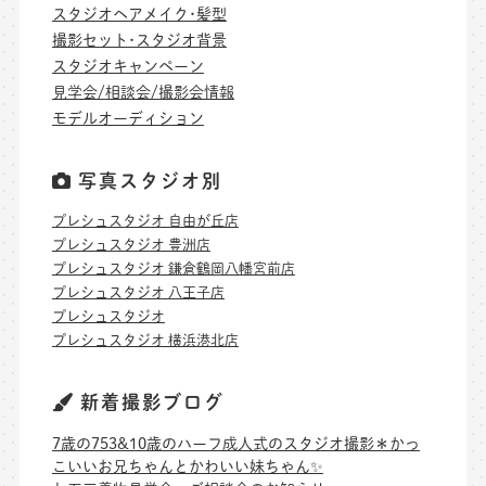
スタジオヘアメイク･髪型
撮影セット･スタジオ背景
スタジオキャンペーン
見学会/相談会/撮影会情報
モデルオーディション
写真スタジオ別
プレシュスタジオ 自由が丘店
プレシュスタジオ 豊洲店
プレシュスタジオ 鎌倉鶴岡八幡宮前店
プレシュスタジオ 八王子店
プレシュスタジオ
プレシュスタジオ 横浜港北店
新着撮影ブログ
7歳の753&10歳のハーフ成人式のスタジオ撮影＊かっ
こいいお兄ちゃんとかわいい妹ちゃん✨