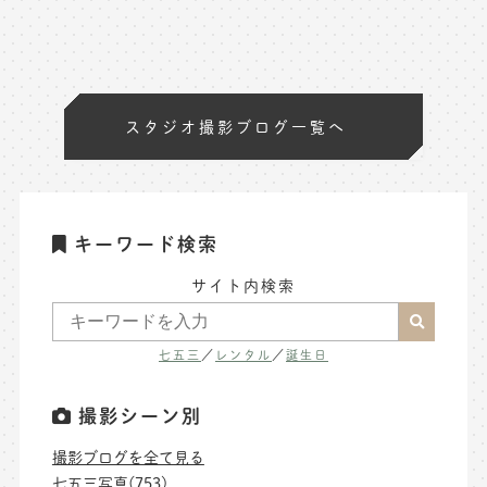
スタジオ撮影ブログ一覧へ
キーワード検索
サイト内検索
七五三
／
レンタル
／
誕生日
撮影シーン別
撮影ブログを全て見る
七五三写真(753)