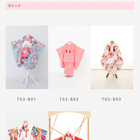
TG3-B01
TG3-B02
TG3-B03