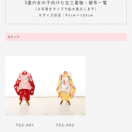
3歳の女の子向け七五三着物・被布一覧
（※写真をタップで拡大表示します）
※サイズ目安：97cm〜105cm
TG3-A01
TG3-A02