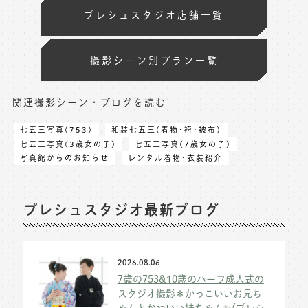
プレシュスタジオ店舗一覧
撮影シーン別プラン一覧
関連撮影シーン・ブログを読む
七五三写真(753)
和装七五三(着物･袴･被布)
七五三写真(3歳女の子)
七五三写真(7歳女の子)
写真館からのお知らせ
レンタル着物･衣装紹介
プレシュスタジオ最新ブログ
2026.08.06
7歳の753&10歳のハーフ成人式の
スタジオ撮影＊かっこいいお兄ち
ゃんとかわいい妹ちゃん✨(プレシ