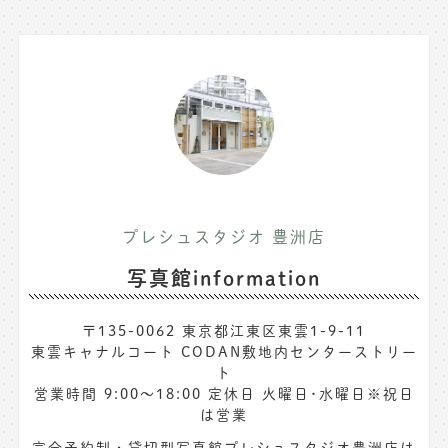
プレシュスタジオ 豊洲店
写真館information
〒135-0062 東京都江東区東雲1-9-11
東雲キャナルコート CODAN敷地内センターストリー
ト
営業時間 9:00〜18:00 定休日 火曜日･水曜日※祝日
は営業
完全予約制・貸切型写真館プレシュスタジオ豊洲店は