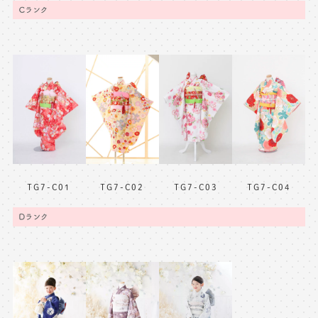
TG7-C01
TG7-C02
TG7-C03
TG7-C04