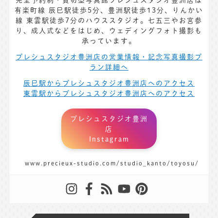
有楽町線 辰巳駅徒歩5分、豊洲駅徒歩13分、りんかい
線 東雲駅徒歩7分のハウススタジオ。七五三やお宮参
り、成人式などをはじめ、ウェディングフォト撮影も
承っています。
プレシュスタジオ豊洲店の営業情報・記念写真撮影プ
ラン詳細へ
辰巳駅からプレシュスタジオ豊洲店へのアクセス
東雲駅からプレシュスタジオ豊洲店へのアクセス
プレシュスタジオ豊洲
店
Instagram
www.precieux-studio.com/studio_kanto/toyosu/