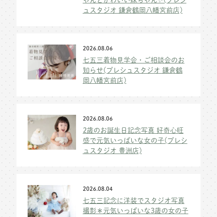
ュスタジオ 鎌倉鶴岡八幡宮前店)
2026.08.06
七五三着物見学会・ご相談会のお
知らせ(プレシュスタジオ 鎌倉鶴
岡八幡宮前店)
2026.08.06
2歳のお誕生日記念写真 好奇心旺
盛で元気いっぱいな女の子(プレシ
ュスタジオ 豊洲店)
2026.08.04
七五三記念に洋装でスタジオ写真
撮影＊元気いっぱいな3歳の女の子