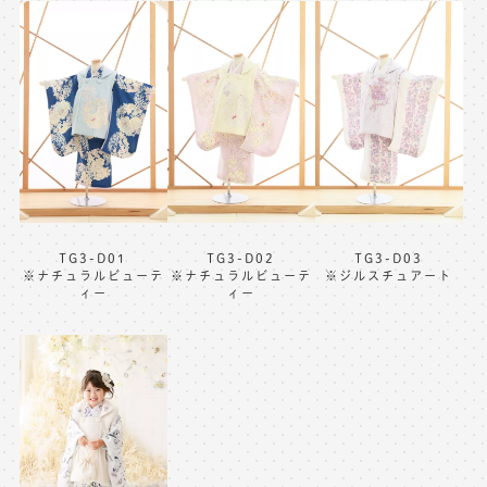
TG3-D01
TG3-D02
TG3-D03
※ナチュラルビューテ
※ナチュラルビューテ
※ジルスチュアート
ィー
ィー