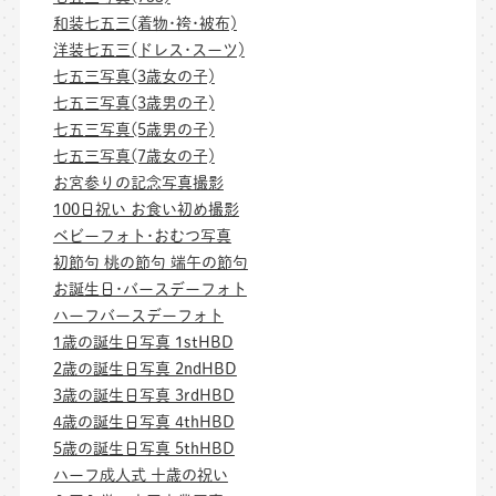
和装七五三(着物･袴･被布)
洋装七五三(ドレス･スーツ)
七五三写真(3歳女の子)
七五三写真(3歳男の子)
七五三写真(5歳男の子)
七五三写真(7歳女の子)
お宮参りの記念写真撮影
100日祝い お食い初め撮影
ベビーフォト･おむつ写真
初節句 桃の節句 端午の節句
お誕生日･バースデーフォト
ハーフバースデーフォト
1歳の誕生日写真 1stHBD
2歳の誕生日写真 2ndHBD
3歳の誕生日写真 3rdHBD
4歳の誕生日写真 4thHBD
5歳の誕生日写真 5thHBD
ハーフ成人式 十歳の祝い