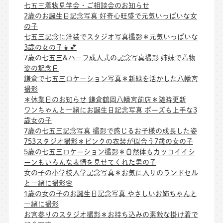
七五三着物見学会・ご相談会のお知らせ
2歳のお誕生日記念写真 好奇心旺盛で元気いっぱいな女
の子
七五三記念に洋装でスタジオ写真撮影＊元気いっぱいな
3歳の女の子👧💕
7歳の七五三&ハーフ成人式の記念写真撮影 姉妹で着物
姿の記念日
鎌倉で七五三ロケーション写真＊新緑を活かした八幡宮
撮影
＊休業日のお知らせ 鎌倉鶴岡八幡宮前店＊随時更新
ワンちゃんと一緒にお誕生日記念写真 ポーズも上手な3
歳女の子
7歳の七五三記念写真 撮影で感じるお子様の成長した姿
753スタジオ撮影＊ピンクの衣装が似合う7歳の女の子
5歳の七五三ロケーション撮影＊自然体もカッコイイシ
ーンもいろんな表情を見せてくれた男の子
女の子の小学校入学記念写真＊お気に入りのランドセル
と一緒に撮影🌸
1歳の女の子のお誕生日記念写真 やさしいお姉ちゃんと
一緒に撮影
お宮参りのスタジオ撮影＊お持ち込みの素敵な掛け着で