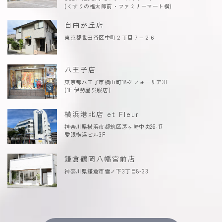
(くすりの福太郎前・ファミリーマート横)
自由が丘店
東京都世田谷区中町２丁目７−２６
八王子店
東京都八王子市横山町18-2 フォーリア3F
(1F 伊勢屋呉服店)
横浜港北店 et Fleur
神奈川県横浜市都筑区茅ヶ崎中央26-17
愛眼横浜ビル3F
鎌倉鶴岡八幡宮前店
神奈川県鎌倉市雪ノ下3丁目8-33