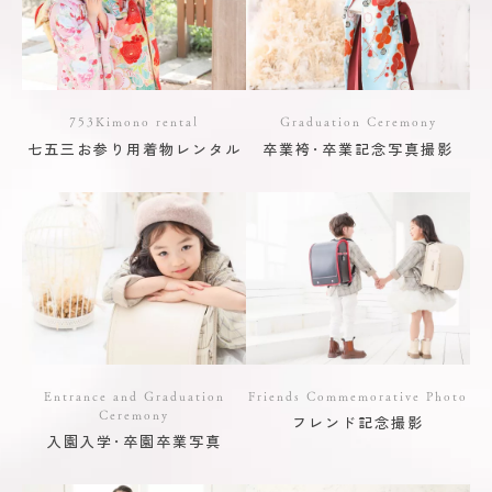
753Kimono rental
Graduation Ceremony
七五三お参り用着物レンタル
卒業袴･卒業記念写真撮影
Entrance and Graduation
Friends Commemorative Photo
Ceremony
フレンド記念撮影
入園入学･卒園卒業写真