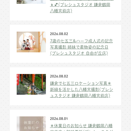
👧💕(プレシュスタジオ 鎌倉鶴岡
八幡宮前店)
2026.08.02
7歳の七五三&ハーフ成人式の記念
写真撮影 姉妹で着物姿の記念日
(プレシュスタジオ 自由が丘店)
2026.08.02
鎌倉で七五三ロケーション写真＊
新緑を活かした八幡宮撮影(プレシ
ュスタジオ 鎌倉鶴岡八幡宮前店)
2026.08.01
＊休業日のお知らせ 鎌倉鶴岡八幡