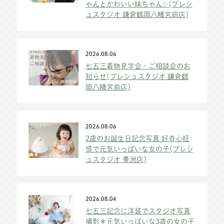
ゃんとかわいい妹ちゃん✨(プレシ
ュスタジオ 鎌倉鶴岡八幡宮前店)
2026.08.06
七五三着物見学会・ご相談会のお
知らせ(プレシュスタジオ 鎌倉鶴
岡八幡宮前店)
2026.08.06
2歳のお誕生日記念写真 好奇心旺
盛で元気いっぱいな女の子(プレシ
ュスタジオ 豊洲店)
2026.08.04
七五三記念に洋装でスタジオ写真
撮影＊元気いっぱいな3歳の女の子