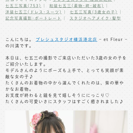
七五三写真(753)
和装七五三(着物･袴･被布)
写真商品一覧
ペット写真撮影
洋装七五三(ドレス･スーツ)
七五三写真(3歳女の子)
記念写真撮影･ポートレート
スタジオヘアメイク･髪型
マタニティフォト撮影
お祝いギフトカード
初節句記念写真撮影
出張撮影(鎌倉)
こんにちは。
プレシュスタジオ横浜港北店
– et Fleur –
フレンド記念撮影
の川満です。
キャンペーン･限定プラン情報
フォトウェディング
本日は、七五三の撮影でご来店いただいた3歳の女の子を
ご紹介いたします。
無料会員登録
モデルさんのようにポーズも上手で、とっても笑顔が素
敵な女の子♪
料金シミュレーション
たくさんのお着物の中から選んでくれたのは、紫の華や
かなお着物。
お支度が終わると鏡を見て嬉しそうににっこり♡
お問い合わせ窓口
たくさんの可愛いさにスタッフはすごく癒されました♪
店舗情報についてはお手数ですが
各店舗までお問い合わせください
toiawase@precieux-studio.com