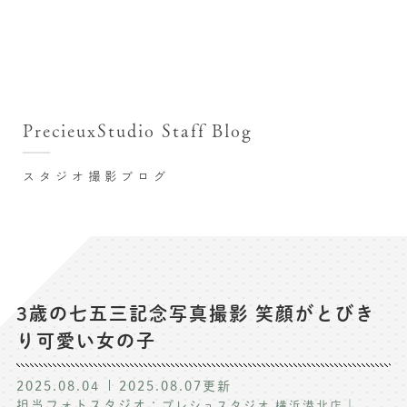
撮影シーン・料金
撮影シーン・料金TOP
スタジオ店舗
七五三(753)写真撮影
撮影のステップ・流れ
関東･東京都近郊
PrecieuxStudio Staff Blog
七五三お参り用着物レンタル
豊洲店
プレシュスタジオが選ばれる理由
お宮参り写真撮影
スタジオ撮影ブログ
自由が丘店
バースデーフォト撮影
レンタル着物･衣装
八王子店
ハーフバースデー撮影
お客様の声
横浜港北店 et Fleur
成人式写真撮影
鎌倉鶴岡八幡宮前店
スタジオブログ
卒業袴･卒業写真撮影
3歳の七五三記念写真撮影 笑顔がとびき
り可愛い女の子
入園入学･卒園卒業記念撮影
記念撮影コラム
ハーフ成人式･10歳の祝い記念撮影
2025.08.04
2025.08.07
更新
よくある質問
担当フォトスタジオ：
｜
プレシュスタジオ 横浜港北店
家族写真･記念写真撮影