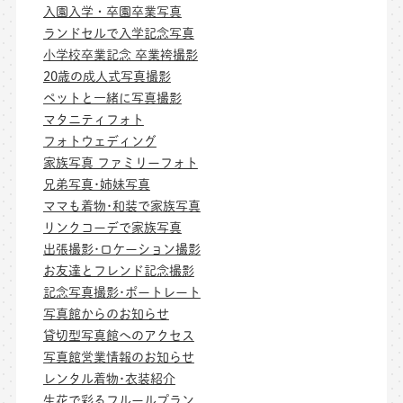
入園入学・卒園卒業写真
ランドセルで入学記念写真
小学校卒業記念 卒業袴撮影
20歳の成人式写真撮影
ペットと一緒に写真撮影
マタニティフォト
フォトウェディング
家族写真 ファミリーフォト
兄弟写真･姉妹写真
ママも着物･和装で家族写真
リンクコーデで家族写真
出張撮影･ロケーション撮影
お友達とフレンド記念撮影
記念写真撮影･ポートレート
写真館からのお知らせ
貸切型写真館へのアクセス
写真館営業情報のお知らせ
レンタル着物･衣装紹介
生花で彩るフルールプラン