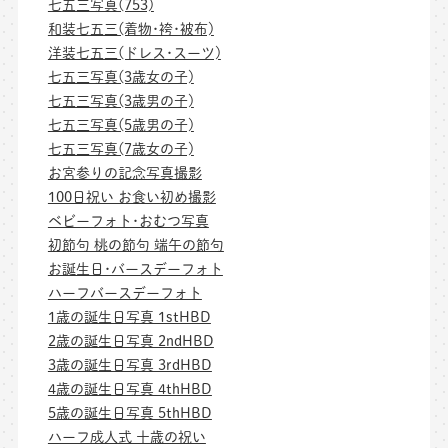
七五三写真(753)
和装七五三(着物･袴･被布)
洋装七五三(ドレス･スーツ)
七五三写真(3歳女の子)
七五三写真(3歳男の子)
七五三写真(5歳男の子)
七五三写真(7歳女の子)
お宮参りの記念写真撮影
100日祝い お食い初め撮影
ベビーフォト･おむつ写真
初節句 桃の節句 端午の節句
お誕生日･バースデーフォト
ハーフバースデーフォト
1歳の誕生日写真 1stHBD
2歳の誕生日写真 2ndHBD
3歳の誕生日写真 3rdHBD
4歳の誕生日写真 4thHBD
5歳の誕生日写真 5thHBD
ハーフ成人式 十歳の祝い