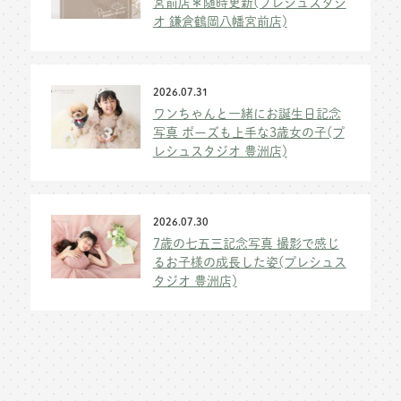
宮前店＊随時更新(プレシュスタジ
オ 鎌倉鶴岡八幡宮前店)
2026.07.31
ワンちゃんと一緒にお誕生日記念
写真 ポーズも上手な3歳女の子(プ
レシュスタジオ 豊洲店)
2026.07.30
7歳の七五三記念写真 撮影で感じ
るお子様の成長した姿(プレシュス
タジオ 豊洲店)