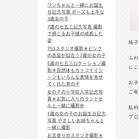
ワンちゃんと一緒にお誕生
日記念写真 ポーズも上手な
3歳女の子
7歳の七五三記念写真 撮影
で感じるお子様の成長した
姿
椅子
753スタジオ撮影＊ピンク
の衣装が似合う7歳の女の子
ふわ
5歳の七五三ロケーション撮
にこ
影＊自然体もカッコイイシ
ーンもいろんな表情を見せ
お子
てくれた男の子
女の子の小学校入学記念写
ご希
真＊お気に入りのランドセ
ルと一緒に撮影🌸
私的
1歳の女の子のお誕生日記念
プロ
写真 やさしいお姉ちゃんと
一緒に撮影
お宮参りのスタジオ撮影＊