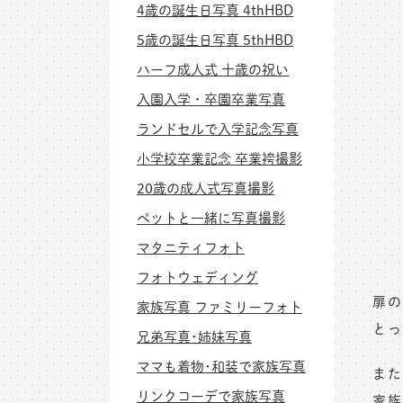
4歳の誕生日写真 4thHBD
5歳の誕生日写真 5thHBD
ハーフ成人式 十歳の祝い
入園入学・卒園卒業写真
ランドセルで入学記念写真
小学校卒業記念 卒業袴撮影
20歳の成人式写真撮影
ペットと一緒に写真撮影
マタニティフォト
フォトウェディング
扉の
家族写真 ファミリーフォト
とっ
兄弟写真･姉妹写真
ママも着物･和装で家族写真
また
リンクコーデで家族写真
家族