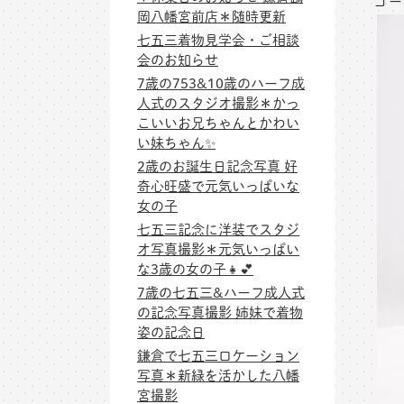
ゴー
岡八幡宮前店＊随時更新
七五三着物見学会・ご相談
会のお知らせ
7歳の753&10歳のハーフ成
人式のスタジオ撮影＊かっ
こいいお兄ちゃんとかわい
い妹ちゃん✨
2歳のお誕生日記念写真 好
奇心旺盛で元気いっぱいな
女の子
七五三記念に洋装でスタジ
オ写真撮影＊元気いっぱい
な3歳の女の子👧💕
7歳の七五三&ハーフ成人式
の記念写真撮影 姉妹で着物
姿の記念日
鎌倉で七五三ロケーション
写真＊新緑を活かした八幡
宮撮影