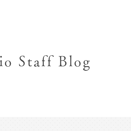
七五三お参り用着物レンタル
お宮参り写真撮影
ハーフバースデー撮影
成人式写真撮影
io Staff Blog
入園入学･卒園卒業記念撮影
ハーフ成人式･10歳
ペット写真撮影
マタニティフォト撮影
フレンド記念撮影
フォトウェディング