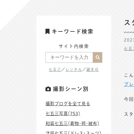
ス
キーワード検索
202
サイト内検索
七五
七五三
／
レンタル
／
誕生日
こん
プレ
撮影シーン別
今回
撮影ブログを全て見る
七五三写真(753)
スタ
和装七五三(着物･袴･被布)
洋装七五三(ドレス･スーツ)