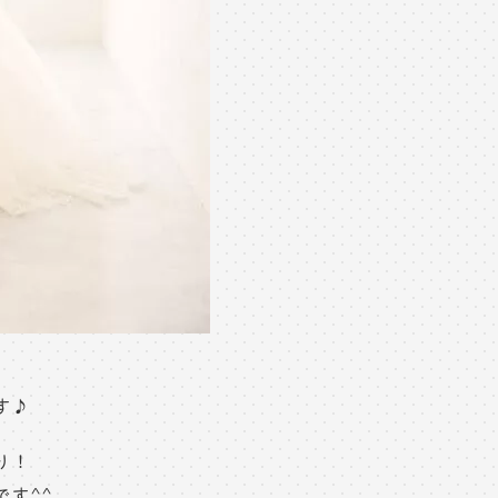
す♪
り！
す^^