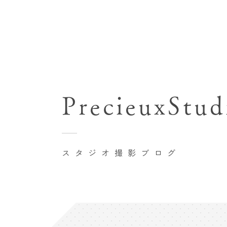
七五三(753)写真撮影
関東･東京都近郊
バースデーフォト撮影
PrecieuxStud
豊洲店
卒業袴･卒業写真撮影
自由が丘店
家族写真･記念写真撮影
八王子店
初節句記念写真撮影
スタジオ撮影ブログ
横浜港北店 et Fleur
鎌倉鶴岡八幡宮前店